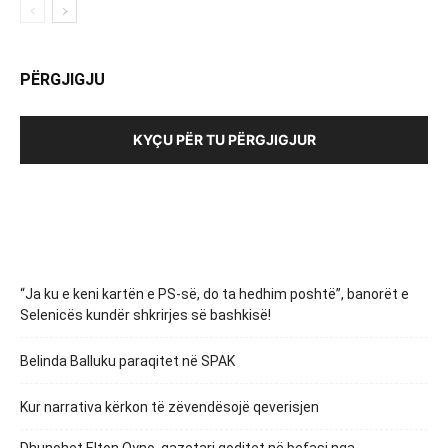
PËRGJIGJU
KYÇU PËR TU PËRGJIGJUR
“Ja ku e keni kartën e PS-së, do ta hedhim poshtë”, banorët e
Selenicës kundër shkrirjes së bashkisë!
Belinda Balluku paraqitet në SPAK
Kur narrativa kërkon të zëvendësojë qeverisjen