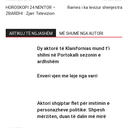
HOROSKOPI 24 NENTOR –
Rames i ka levizur shenjestra
ZBARDHI : Zjarr Televizion
ARTIKUJ TË NGJASHËM
MË SHUMË NGA AUTORI
Dy aktorë të Klanifornias mund t’i
shihni në Portokalli sezonin e
ardhshëm
Enveri vjen me leje nga varri
Aktori shqiptar flet për imitimin e
personazheve politike: Shpesh
mërziten, duan të dalin më mirë