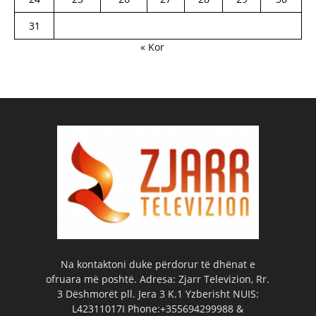
31
« Kor
Na kontaktoni duke përdorur të dhënat e
ofruara më poshtë. Adresa: Zjarr Televizion, Rr.
3 Dëshmorët pll. Jera 3 K.1 Yzberisht NUIS:
L42311017I Phone:+355694299988 &