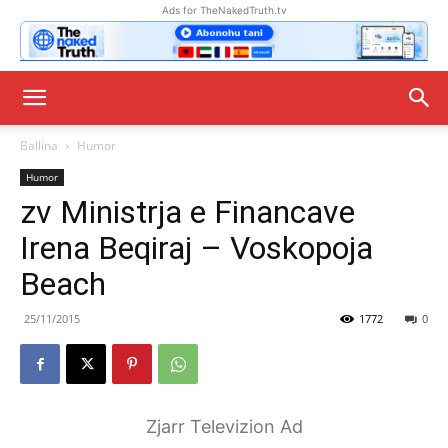
Ads for TheNakedTruth.tv
Ballina
Humor
Humor
zv Ministrja e Financave
Irena Beqiraj – Voskopoja
Beach
25/11/2015
1772
0
Zjarr Televizion Ad