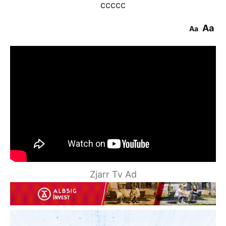
ccccc
Aa
Aa
Zjarr Tv Ad