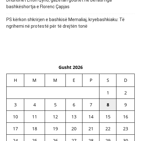
Dhunohet Elton Qyno, gazetari goditet në befasi nga
bashkëshortja e Florenc Çapjas
PS kërkon shkrirjen e bashkisë Memaliaj, kryebashkiaku: Të
ngrihemi në protestë për të drejtën tonë
Gusht 2026
H
M
M
E
P
S
D
1
2
3
4
5
6
7
8
9
10
11
12
13
14
15
16
17
18
19
20
21
22
23
24
25
26
27
28
29
30