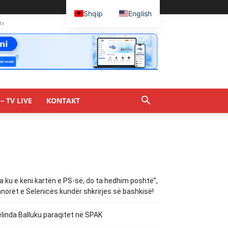
Shqip
English
tv
– TV LIVE
KONTAKT
a ku e keni kartën e PS-së, do ta hedhim poshtë”,
norët e Selenicës kundër shkrirjes së bashkisë!
linda Balluku paraqitet në SPAK