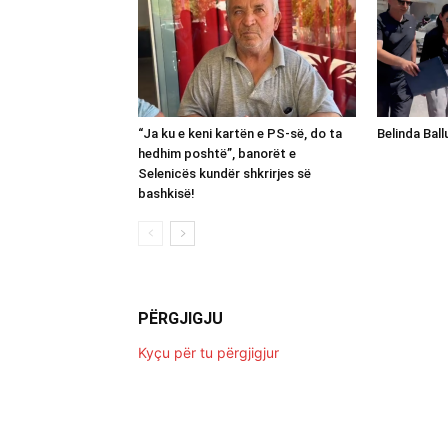
“Ja ku e keni kartën e PS-së, do ta
Belinda Bal
hedhim poshtë”, banorët e
Selenicës kundër shkrirjes së
bashkisë!
PËRGJIGJU
Kyçu për tu përgjigjur