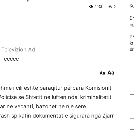
Ku
1492
0
Dh
ng
PS
kr
r Televizion Ad
dr
ccccc
Aa
Aa
shme i cili eshte paraqitur përpara Komisionit
Policise se Shtetit ne luften ndaj kriminalitetit
uar ne vecanti, bazohet ne nje sere
rash spikatin dokumentat e sigurara nga Zjarr