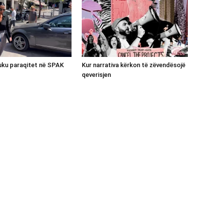
luku paraqitet në SPAK
Kur narrativa kërkon të zëvendësojë
qeverisjen