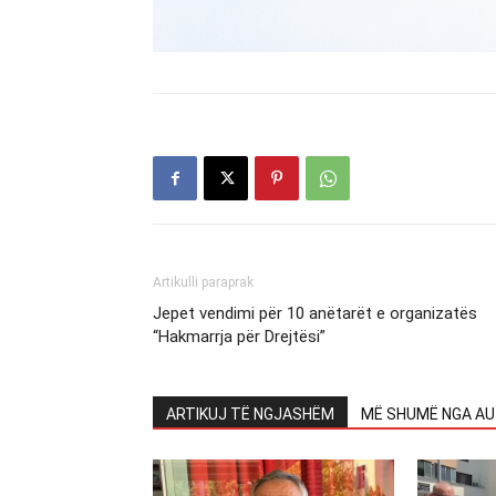
Artikulli paraprak
Jepet vendimi për 10 anëtarët e organizatës
“Hakmarrja për Drejtësi”
ARTIKUJ TË NGJASHËM
MË SHUMË NGA AU