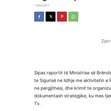
14/02/2017
Zjar
Sipas raportit të Ministrise së Brënd
te Sigurisë ne lidhje me aktivitetin e 
ne pergjithesi, dhe krimit te organiz
dokumentash strategjike, ku mes tje
Tv.