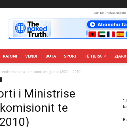
Ads for TheNakedTruth.
RAJONI
VENDI
BOTA
SPORT
TË TJERA
ZJARR 
e Brendshme para komisionit te sigurise (2001 – 2010)
i
rti i Ministrise
“J
komisionit te
ba
 2010)
Be