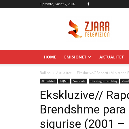
E premte, Gusht 7, 2026
Zjarr.tv
HOME
EMISIONET
AKTUALITET
Ballina
Aktualitet
Ekskluzive// Raporti i Ministris
Aktualitet
LAJME
Skandale
Uncategorized @sq
Vend
Ekskluzive// Rapo
Brendshme para 
sigurise (2001 –