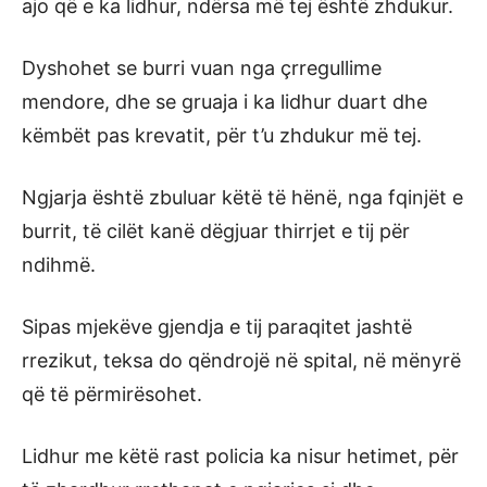
ajo që e ka lidhur, ndërsa më tej është zhdukur.
Dyshohet se burri vuan nga çrregullime
mendore, dhe se gruaja i ka lidhur duart dhe
këmbët pas krevatit, për t’u zhdukur më tej.
Ngjarja është zbuluar këtë të hënë, nga fqinjët e
burrit, të cilët kanë dëgjuar thirrjet e tij për
ndihmë.
Sipas mjekëve gjendja e tij paraqitet jashtë
rrezikut, teksa do qëndrojë në spital, në mënyrë
që të përmirësohet.
Lidhur me këtë rast policia ka nisur hetimet, për