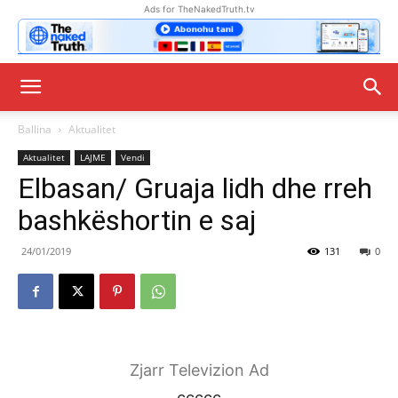
Ads for TheNakedTruth.tv
Ballina
Aktualitet
Aktualitet
LAJME
Vendi
Elbasan/ Gruaja lidh dhe rreh
bashkëshortin e saj
24/01/2019
131
0
Zjarr Televizion Ad
ccccc