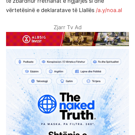
të zbardhur rrethanat e ngjarjes si dhe
vërtetësinë e deklaratave të Llallës
/a.y/noa.al
Zjarr Tv Ad