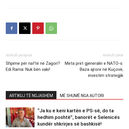
Artikulli paraprak
Artikulli tjetër
Shpime për naftë në Zagori?
Meta pret gjeneralin e NATO-s:
Edi Rama: Nuk bën vaki!
Baza ajrore në Kuçovë,
investim strategjik
ARTIKUJ TË NGJASHËM
MË SHUMË NGA AUTORI
“Ja ku e keni kartën e PS-së, do ta
hedhim poshtë”, banorët e Selenicës
kundër shkrirjes së bashkisë!