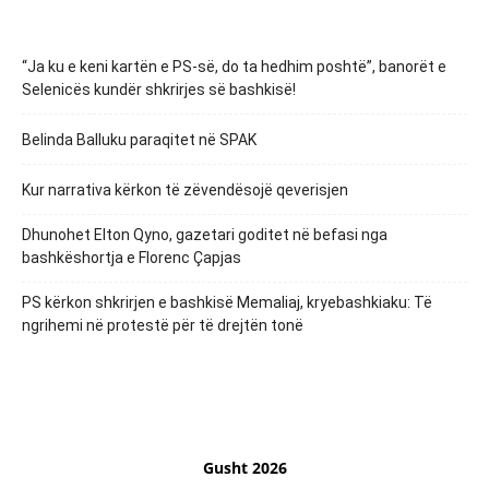
“Ja ku e keni kartën e PS-së, do ta hedhim poshtë”, banorët e
Selenicës kundër shkrirjes së bashkisë!
Belinda Balluku paraqitet në SPAK
Kur narrativa kërkon të zëvendësojë qeverisjen
Dhunohet Elton Qyno, gazetari goditet në befasi nga
bashkëshortja e Florenc Çapjas
PS kërkon shkrirjen e bashkisë Memaliaj, kryebashkiaku: Të
ngrihemi në protestë për të drejtën tonë
Gusht 2026