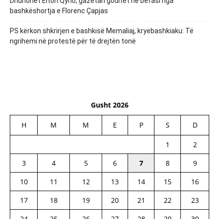
Dhunohet Elton Qyno, gazetari goditet në befasi nga
bashkëshortja e Florenc Çapjas
PS kërkon shkrirjen e bashkisë Memaliaj, kryebashkiaku: Të
ngrihemi në protestë për të drejtën tonë
Gusht 2026
H
M
M
E
P
S
D
1
2
3
4
5
6
7
8
9
10
11
12
13
14
15
16
17
18
19
20
21
22
23
24
25
26
27
28
29
30