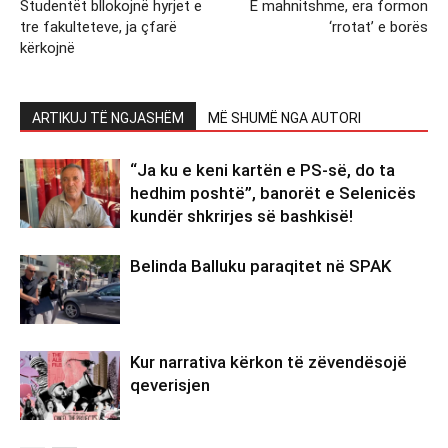
Studentët bllokojnë hyrjet e
E mahnitshme, era formon
tre fakulteteve, ja çfarë
‘rrotat’ e borës
kërkojnë
ARTIKUJ TË NGJASHËM
MË SHUMË NGA AUTORI
“Ja ku e keni kartën e PS-së, do ta
hedhim poshtë”, banorët e Selenicës
kundër shkrirjes së bashkisë!
Belinda Balluku paraqitet në SPAK
Kur narrativa kërkon të zëvendësojë
qeverisjen