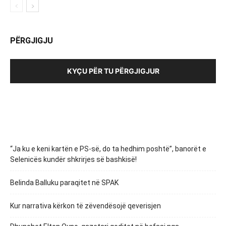
PËRGJIGJU
KYÇU PËR TU PËRGJIGJUR
“Ja ku e keni kartën e PS-së, do ta hedhim poshtë”, banorët e
Selenicës kundër shkrirjes së bashkisë!
Belinda Balluku paraqitet në SPAK
Kur narrativa kërkon të zëvendësojë qeverisjen