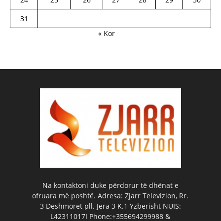
31
« Kor
Na kontaktoni duke përdorur të dhënat e
ofruara më poshtë. Adresa: Zjarr Televizion, Rr.
3 Dëshmorët pll. Jera 3 K.1 Yzberisht NUIS:
L42311017I Phone:+355694299988 &