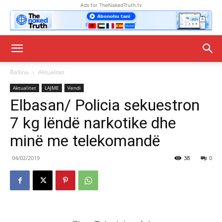
Ads for TheNakedTruth.tv
Ballina
Aktualitet
Aktualitet
LAJME
Vendi
Elbasan/ Policia sekuestron
7 kg lëndë narkotike dhe
minë me telekomandë
04/02/2019
38
0