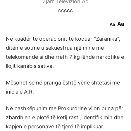
Zjarr Televizion Ad
ccccc
Aa
Aa
Në kuadër të operacionit të koduar “Zaranika”,
ditën e sotme u sekuestrua një minë me
telekomandë si dhe rreth 7 kg lëndë narkotike e
llojit kanabis sativa.
Mësohet se në pranga është vënë shtetasi me
iniciale A.R.
Në bashkëpunim me Prokurorinë vijon puna për
zbardhjen e plotë të këtij rasti, identifikimin dhe
kapjen e personave të tjerë të implikuar.