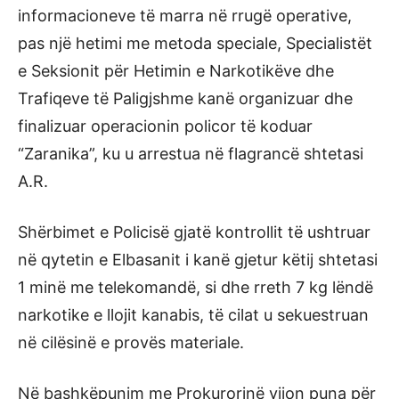
informacioneve të marra në rrugë operative,
pas një hetimi me metoda speciale, Specialistët
e Seksionit për Hetimin e Narkotikëve dhe
Trafiqeve të Paligjshme kanë organizuar dhe
finalizuar operacionin policor të koduar
“Zaranika”, ku u arrestua në flagrancë shtetasi
A.R.
Shërbimet e Policisë gjatë kontrollit të ushtruar
në qytetin e Elbasanit i kanë gjetur këtij shtetasi
1 minë me telekomandë, si dhe rreth 7 kg lëndë
narkotike e llojit kanabis, të cilat u sekuestruan
në cilësinë e provës materiale.
Në bashkëpunim me Prokurorinë vijon puna për