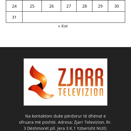
24
25
26
27
28
29
30
31
« Kor
Na kontaktoni duke përdorur të dhënat e
ofruara më poshtë. Adresa: Zjarr Televizion, Rr.
3 Dëshmorët pll. Jera 3 K.1 Yzberisht NUIS: