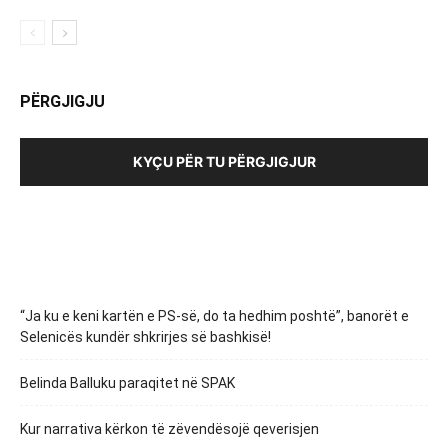
PËRGJIGJU
KYÇU PËR TU PËRGJIGJUR
“Ja ku e keni kartën e PS-së, do ta hedhim poshtë”, banorët e
Selenicës kundër shkrirjes së bashkisë!
Belinda Balluku paraqitet në SPAK
Kur narrativa kërkon të zëvendësojë qeverisjen