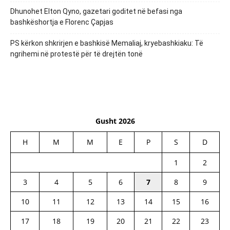
Dhunohet Elton Qyno, gazetari goditet në befasi nga
bashkëshortja e Florenc Çapjas
PS kërkon shkrirjen e bashkisë Memaliaj, kryebashkiaku: Të
ngrihemi në protestë për të drejtën tonë
Gusht 2026
H
M
M
E
P
S
D
1
2
3
4
5
6
7
8
9
10
11
12
13
14
15
16
17
18
19
20
21
22
23