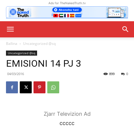
Ads for TheNakedTruth.tv
Ballina
Uncategorized @sq
Uncategorized @sq
EMISIONI 14 PJ 3
04/03/2016
899
0
Zjarr Televizion Ad
ccccc