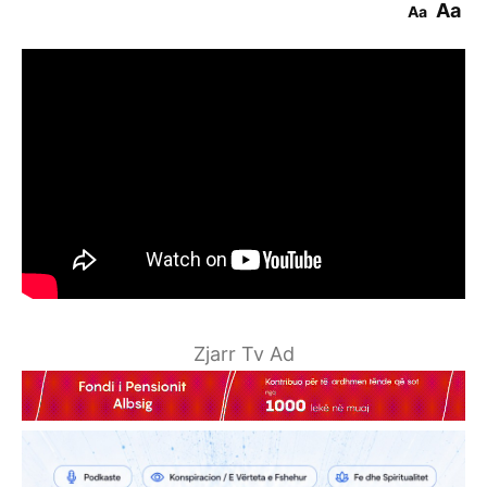
Aa
Aa
Zjarr Tv Ad