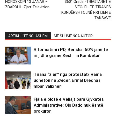
HOROSKOPI 13 JANAR –
360° Gradë -TREGTARËT E
ZBARDHI : Zjarr Televizion
VEGJËL TË TIRANËS
KUNDËRSHTOJNË RRITJEN E
TAKSAVE
ARTIKUJ TË NGJASHËM
MË SHUMË NGA AUTORI
Riformatimi i PD, Berisha: 60% janë të
rinj dhe gra në Këshillin Kombëtar
Tirana “zien” nga protestat/ Rama
udhëton në Zvicër, Ermal Dredha i
mban valixhen
Fjala e plotë e Veliajt para Gjykatës
Administrative: Ols Dado nuk është
prokuror