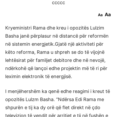
ccccc
Aa
Aa
Kryeministri Rama dhe kreu i opozitës Lulzim
Basha janë përplasur në distancë për reformën
në sistemin energjetik.Gjatë një aktiviteti për
këto reforma, Rama u shpreh se do të vijojnë
lehtësirat për familjet debitore dhe në nevojë,
ndërkohë që lançoi edhe projektin më të ri për
leximin elektronik të energjisë.
I menjëhershëm ka qenë edhe reagimi i kreut të
opozitës Lulzm Basha. “Ndërsa Edi Rama me
shpurën e tij ka dy orë që flet direkt në çdo
televizion të vendit për arritjet e tij në fushën e