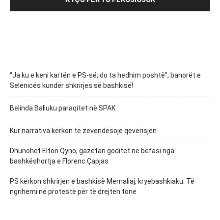
“Ja ku e keni kartën e PS-së, do ta hedhim poshtë”, banorët e
Selenicës kundër shkrirjes së bashkisë!
Belinda Balluku paraqitet në SPAK
Kur narrativa kërkon të zëvendësojë qeverisjen
Dhunohet Elton Qyno, gazetari goditet në befasi nga
bashkëshortja e Florenc Çapjas
PS kërkon shkrirjen e bashkisë Memaliaj, kryebashkiaku: Të
ngrihemi në protestë për të drejtën tonë