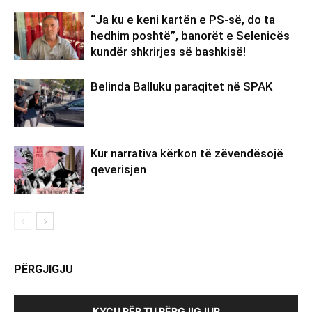
“Ja ku e keni kartën e PS-së, do ta
hedhim poshtë”, banorët e Selenicës
kundër shkrirjes së bashkisë!
Belinda Balluku paraqitet në SPAK
Kur narrativa kërkon të zëvendësojë
qeverisjen
PËRGJIGJU
KYÇU PËR TU PËRGJIGJUR