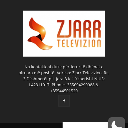
Na kontaktoni duke përdorur të dhënat e
ofruara më poshtë. Adresa: Zjarr Televizion, Rr.
3 Dëshmorët pll. Jera 3 K.1 Yzberisht NUIS:
L42311017I Phone:+355694299988 &
+35544501520