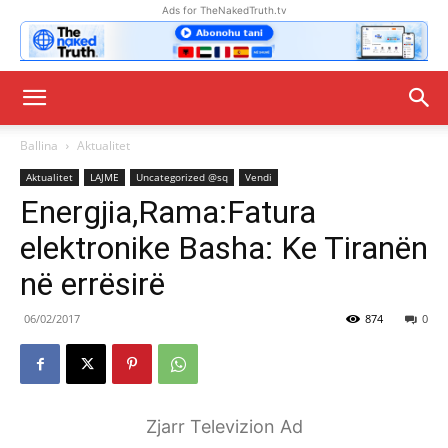
Ads for TheNakedTruth.tv
Ballina
Aktualitet
Aktualitet
LAJME
Uncategorized @sq
Vendi
Energjia,Rama:Fatura
elektronike Basha: Ke Tiranën
në errësirë
06/02/2017
874
0
Zjarr Televizion Ad