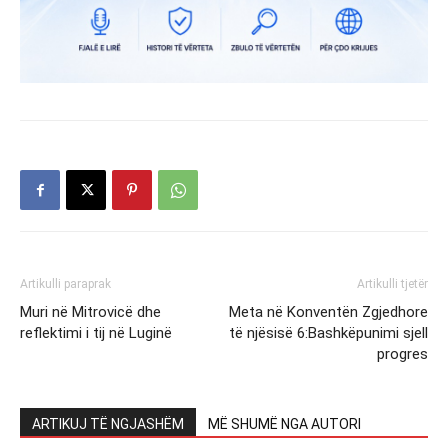
Artikulli paraprak
Artikulli tjetër
Muri në Mitrovicë dhe
Meta në Konventën Zgjedhore
reflektimi i tij në Luginë
të njësisë 6:Bashkëpunimi sjell
progres
ARTIKUJ TË NGJASHËM
MË SHUMË NGA AUTORI