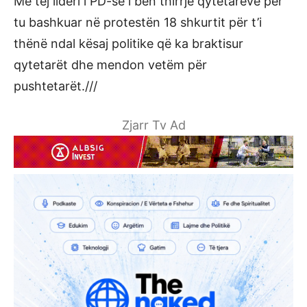
Më tej lideri i PD-së i bën thirrje qytetarëve për
tu bashkuar në protestën 18 shkurtit për t’i
thënë ndal kësaj politike që ka braktisur
qytetarët dhe mendon vetëm për
pushtetarët.///
Zjarr Tv Ad