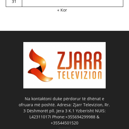
31
« Kor
Na kontaktoni duke përdorur të dhënat e
ofruara më poshtë. Adresa: Zjarr Televizion, Rr.
3 Dëshmorët pll. Jera 3 K.1 Yzberisht NUIS:
L42311017I Phone:+355694299988 &
+35544501520