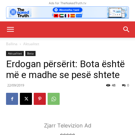
Ads for TheNakedTruth.tv
Ballina
Aktualitet
Aktualitet
Bota
Erdogan përsërit: Bota është
më e madhe se pesë shtete
22/09/2019
48
0
Zjarr Televizion Ad
ccccc