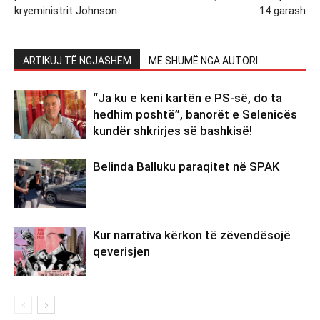
kryeministrit Johnson
14 garash
ARTIKUJ TË NGJASHËM
MË SHUMË NGA AUTORI
“Ja ku e keni kartën e PS-së, do ta
hedhim poshtë”, banorët e Selenicës
kundër shkrirjes së bashkisë!
Belinda Balluku paraqitet në SPAK
Kur narrativa kërkon të zëvendësojë
qeverisjen