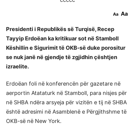
Aa
Aa
Presidenti i Republikës së Turqisë, Recep
Tayyip Erdoëan ka kritikuar sot në Stamboll
Këshillin e Sigurimit të OKB-së duke porositur
se nuk janë në gjendje të zgjidhin çështjen
izraelite.
Erdoëan foli në konferencën për gazetare në
aerportin Atataturk në Stamboll, para nisjes për
në SHBA ndëra arsyeja për vizitën e tij në SHBA
është adresimi në Asamblenë e Përgjithshme të
OKB-së në New York.