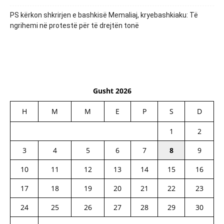
PS kërkon shkrirjen e bashkisë Memaliaj, kryebashkiaku: Të
ngrihemi në protestë për të drejtën tonë
Gusht 2026
H
M
M
E
P
S
D
1
2
3
4
5
6
7
8
9
10
11
12
13
14
15
16
17
18
19
20
21
22
23
24
25
26
27
28
29
30