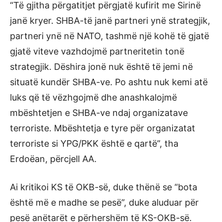
“Të gjitha përgatitjet përgjatë kufirit me Sirinë
janë kryer. SHBA-të janë partneri ynë strategjik,
partneri ynë në NATO, tashmë një kohë të gjatë
gjatë viteve vazhdojmë partneritetin tonë
strategjik. Dëshira jonë nuk është të jemi në
situatë kundër SHBA-ve. Po ashtu nuk kemi atë
luks që të vëzhgojmë dhe anashkalojmë
mbështetjen e SHBA-ve ndaj organizatave
terroriste. Mbështetja e tyre për organizatat
terroriste si YPG/PKK është e qartë”, tha
Erdoëan, përcjell AA.
Ai kritikoi KS të OKB-së, duke thënë se “bota
është më e madhe se pesë”, duke aluduar për
pesë anëtarët e përhershëm të KS-OKB-së.