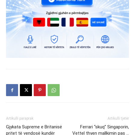
Artikulli paraprak
Artikulli tjetër
Gjykata Supreme e Britanisë
Ferrari “skuq” Singaporin,
pritet të vendosë kundër
Vettel thyen mallkimin pas …