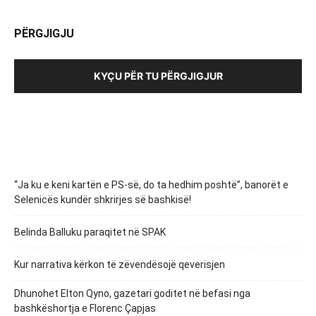
PËRGJIGJU
KYÇU PËR TU PËRGJIGJUR
“Ja ku e keni kartën e PS-së, do ta hedhim poshtë”, banorët e
Selenicës kundër shkrirjes së bashkisë!
Belinda Balluku paraqitet në SPAK
Kur narrativa kërkon të zëvendësojë qeverisjen
Dhunohet Elton Qyno, gazetari goditet në befasi nga
bashkëshortja e Florenc Çapjas