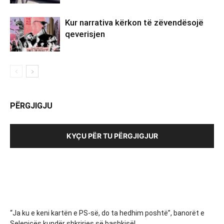
Kur narrativa kërkon të zëvendësojë
qeverisjen
PËRGJIGJU
KYÇU PËR TU PËRGJIGJUR
“Ja ku e keni kartën e PS-së, do ta hedhim poshtë”, banorët e
Selenicës kundër shkrirjes së bashkisë!