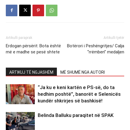
Artikulli paraprak
Artikulli tjetër
Erdogan përsërit: Bota është
Botërori i Peshëngritjes/ Calja
më e madhe se pesë shtete
“rrëmben” medaljen
ARTIKUJ TË NGJASHËM
MË SHUMË NGA AUTORI
“Ja ku e keni kartën e PS-së, do ta
hedhim poshtë”, banorët e Selenicës
kundër shkrirjes së bashkisë!
Belinda Balluku paraqitet në SPAK