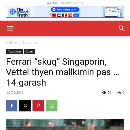
Ads for TheNakedTruth.tv
Ballina
Aktualitet
Aktualitet
Sport
Ferrari “skuq” Singaporin,
Vettel thyen mallkimin pas …
14 garash
22/09/2019
24
0