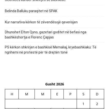
Belinda Balluku paraqitet në SPAK
Kur narrativa kërkon të zëvendësojë qeverisjen
Dhunohet Elton Qyno, gazetari goditet në befasi nga
bashkëshortja e Florenc Çapjas
PS kërkon shkrirjen e bashkisë Memaliaj, kryebashkiaku: Të
ngrihemi në protestë për të drejtën tonë
Gusht 2026
H
M
M
E
P
S
D
1
2