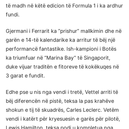
të madh në këtë edicion të Formula 1 i ka ardhur
fundi.
Gjermani i Ferrarit ka “prishur” mallkimin dhe në
garën e 14-të kalendarike ka arritur të bëj një
performancë fantastike. Ish-kampioni i Botës
ka triumfuar në “Marina Bay” të Singaporit,
duke vijuar traditën e fitoreve të kokëkuqes në
3 garat e fundit.
Edhe pse u nis nga vendi i tretë, Vettel arriti të
bëj diferencën në pistë, teksa la pas krahëve
shokun e tij të skuadrës, Carles Leclerc. Vetëm
vendi i katërt për kryesuesin e garës për pilotë,
Lewis Hamilton, teksa podi u kompletua nga