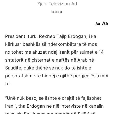
Zjarr Televizion Ad
ccccc
Aa
Aa
Presidenti turk, Rexhep Tajip Erdogan, i ka
kërkuar bashkësisë ndërkombëtare të mos
nxitohet me akuzat ndaj Iranit për sulmet e 14
shtatorit në çisternat e naftës në Arabinë
Saudite, duke thënë se nuk do të ishte e
përshtatshme të hidhej e gjithë përgjegjësia mbi
të.
“Unë nuk besoj se është e drejtë të fajësohet
Irani”, tha Erdogan në një intervistë në kanalin
televiziv Fox News me qendër në SHBA të