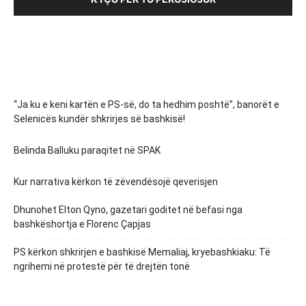
“Ja ku e keni kartën e PS-së, do ta hedhim poshtë”, banorët e
Selenicës kundër shkrirjes së bashkisë!
Belinda Balluku paraqitet në SPAK
Kur narrativa kërkon të zëvendësojë qeverisjen
Dhunohet Elton Qyno, gazetari goditet në befasi nga
bashkëshortja e Florenc Çapjas
PS kërkon shkrirjen e bashkisë Memaliaj, kryebashkiaku: Të
ngrihemi në protestë për të drejtën tonë