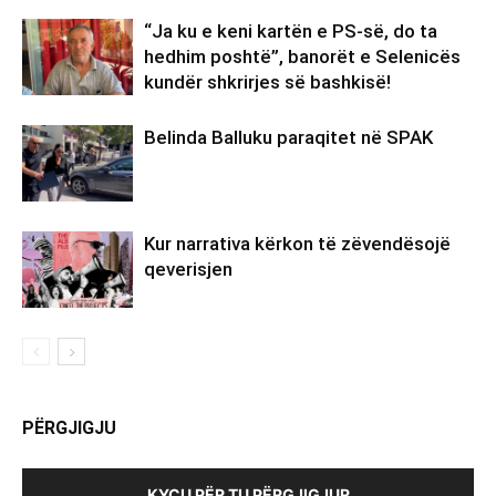
“Ja ku e keni kartën e PS-së, do ta
hedhim poshtë”, banorët e Selenicës
kundër shkrirjes së bashkisë!
Belinda Balluku paraqitet në SPAK
Kur narrativa kërkon të zëvendësojë
qeverisjen
PËRGJIGJU
KYÇU PËR TU PËRGJIGJUR