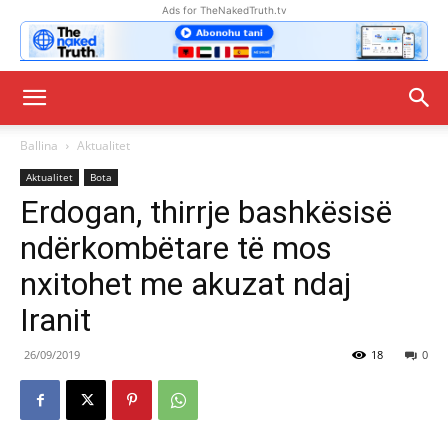
Ads for TheNakedTruth.tv
Ballina
Aktualitet
Aktualitet
Bota
Erdogan, thirrje bashkësisë
ndërkombëtare të mos
nxitohet me akuzat ndaj
Iranit
26/09/2019
18
0