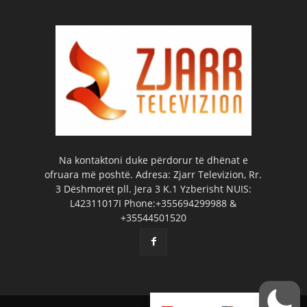
Na kontaktoni duke përdorur të dhënat e
ofruara më poshtë. Adresa: Zjarr Televizion, Rr.
3 Dëshmorët pll. Jera 3 K.1 Yzberisht NUIS:
L42311017I Phone:+355694299988 &
+35544501520