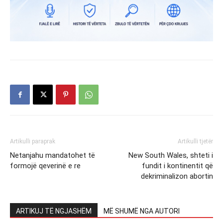
Artikulli paraprak
Artikulli tjetër
Netanjahu mandatohet të
New South Wales, shteti i
formojë qeverinë e re
fundit i kontinentit që
dekriminalizon abortin
ARTIKUJ TË NGJASHËM
MË SHUMË NGA AUTORI