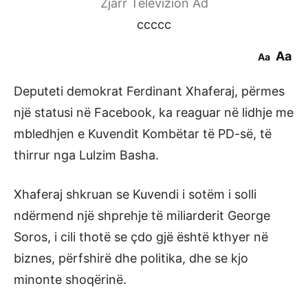
Zjarr Televizion Ad
ccccc
Aa
Aa
Deputeti demokrat Ferdinant Xhaferaj, përmes
një statusi në Facebook, ka reaguar në lidhje me
mbledhjen e Kuvendit Kombëtar të PD-së, të
thirrur nga Lulzim Basha.
Xhaferaj shkruan se Kuvendi i sotëm i solli
ndërmend një shprehje të miliarderit George
Soros, i cili thotë se çdo gjë është kthyer në
biznes, përfshirë dhe politika, dhe se kjo
minonte shoqërinë.