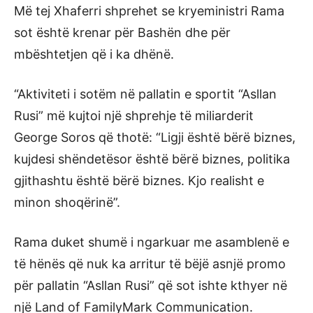
Më tej Xhaferri shprehet se kryeministri Rama
sot është krenar për Bashën dhe për
mbështetjen që i ka dhënë.
“Aktiviteti i sotëm në pallatin e sportit “Asllan
Rusi” më kujtoi një shprehje të miliarderit
George Soros që thotë: “Ligji është bërë biznes,
kujdesi shëndetësor është bërë biznes, politika
gjithashtu është bërë biznes. Kjo realisht e
minon shoqërinë”.
Rama duket shumë i ngarkuar me asamblenë e
të hënës që nuk ka arritur të bëjë asnjë promo
për pallatin “Asllan Rusi” që sot ishte kthyer në
një Land of FamilyMark Communication.