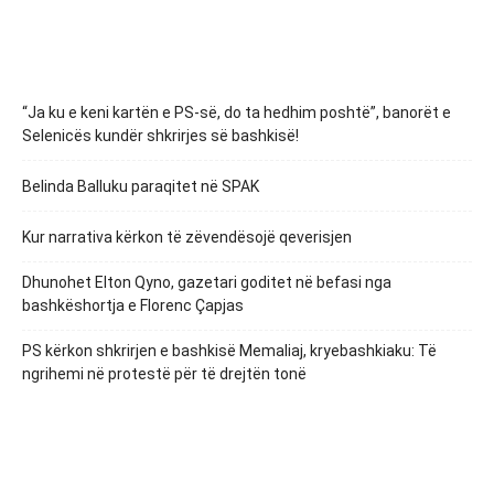
“Ja ku e keni kartën e PS-së, do ta hedhim poshtë”, banorët e
Selenicës kundër shkrirjes së bashkisë!
Belinda Balluku paraqitet në SPAK
Kur narrativa kërkon të zëvendësojë qeverisjen
Dhunohet Elton Qyno, gazetari goditet në befasi nga
bashkëshortja e Florenc Çapjas
PS kërkon shkrirjen e bashkisë Memaliaj, kryebashkiaku: Të
ngrihemi në protestë për të drejtën tonë