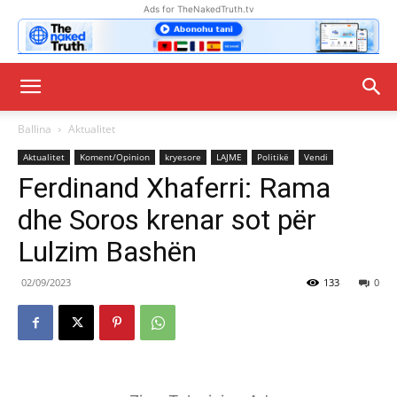
Ads for TheNakedTruth.tv
Ballina
Aktualitet
Aktualitet
Koment/Opinion
kryesore
LAJME
Politikë
Vendi
Ferdinand Xhaferri: Rama
dhe Soros krenar sot për
Lulzim Bashën
02/09/2023
133
0