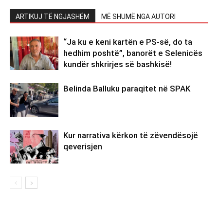
ARTIKUJ TË NGJASHËM
MË SHUMË NGA AUTORI
“Ja ku e keni kartën e PS-së, do ta
hedhim poshtë”, banorët e Selenicës
kundër shkrirjes së bashkisë!
Belinda Balluku paraqitet në SPAK
Kur narrativa kërkon të zëvendësojë
qeverisjen