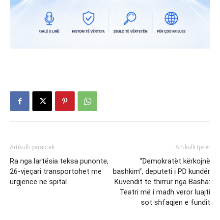
Artikulli paraprak
Artikulli tjetër
Ra nga lartësia teksa punonte,
“Demokratët kërkojnë
26-vjeçari transportohet me
bashkim”, deputeti i PD kundër
urgjencë në spital
Kuvendit të thirrur nga Basha:
Teatri më i madh veror luajti
sot shfaqjen e fundit