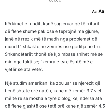
Aa
Aa
Kërkimet e fundit, kanë sugjeruar që të rriturit
që flenë shumë pak ose e teprojnë me gjumë,
janë në rrezik më të madh nga problemet që
mund t’i shkaktojnë zemrës ose goditja në tru.
Shkencëtarët thonë s’e kjo mbase shihet më së
miri nga fakti se; “zemra e tyre është më e
vjetër se ata vetë”.
Një studim amerikan, ka zbuluar se njerëzit që
flenë shtatë orë natën, kanë një zemër 3.7 vjet
më të re se mosha e tyre biologjike, ndërsa ata
që flenë gjashtë ose tetë orë kanë një zemër 4.5