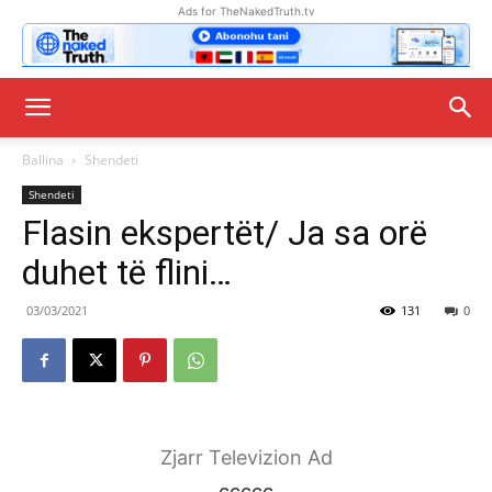
Ads for TheNakedTruth.tv
Ballina
Shendeti
Shendeti
Flasin ekspertët/ Ja sa orë
duhet të flini…
03/03/2021
131
0
Zjarr Televizion Ad
ccccc