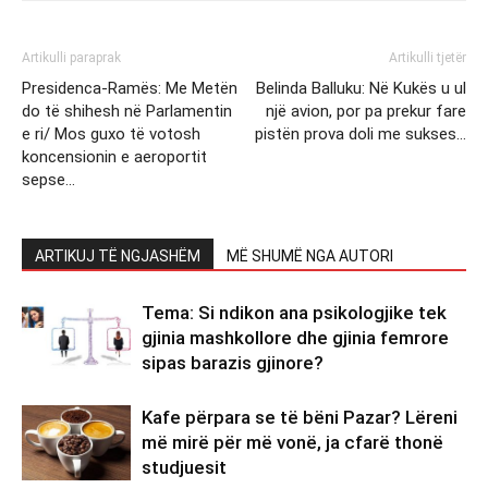
Artikulli paraprak
Artikulli tjetër
Presidenca-Ramës: Me Metën
Belinda Balluku: Në Kukës u ul
do të shihesh në Parlamentin
një avion, por pa prekur fare
e ri/ Mos guxo të votosh
pistën prova doli me sukses…
koncensionin e aeroportit
sepse…
ARTIKUJ TË NGJASHËM
MË SHUMË NGA AUTORI
Tema: Si ndikon ana psikologjike tek
gjinia mashkollore dhe gjinia femrore
sipas barazis gjinore?
Kafe përpara se të bëni Pazar? Lëreni
më mirë për më vonë, ja cfarë thonë
studjuesit