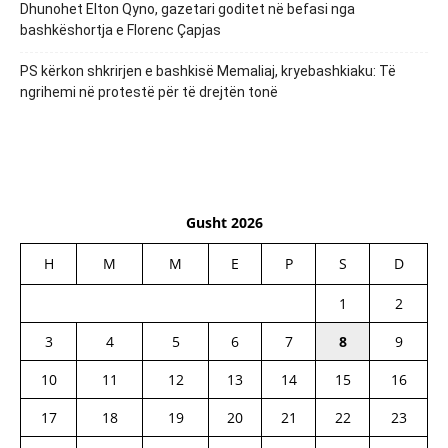
Dhunohet Elton Qyno, gazetari goditet në befasi nga
bashkëshortja e Florenc Çapjas
PS kërkon shkrirjen e bashkisë Memaliaj, kryebashkiaku: Të
ngrihemi në protestë për të drejtën tonë
Gusht 2026
H
M
M
E
P
S
D
1
2
3
4
5
6
7
8
9
10
11
12
13
14
15
16
17
18
19
20
21
22
23