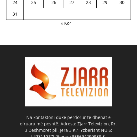
24
25
26
27
28
29
30
31
« Kor
Na kontaktoni duke përdorur të dhënat e
ofruara më poshtë. Adresa: Zjarr Televizion, Rr.
3 Dëshmorët pll. Jera 3 K.1 Yzberisht NUIS:
L42311017I Phone:+355694299988 &