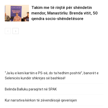
Takim me të rinjtë për shëndetin
mendor, Manastirliu: Brenda vitit, 50
qendra socio-shëndetësore
“Ja ku e keni kartën e PS-së, do ta hedhim poshtë”, banorët e
Selenicës kundër shkrirjes së bashkisë!
Belinda Balluku paraqitet në SPAK
Kur narrativa kërkon të zëvendësojë qeverisjen