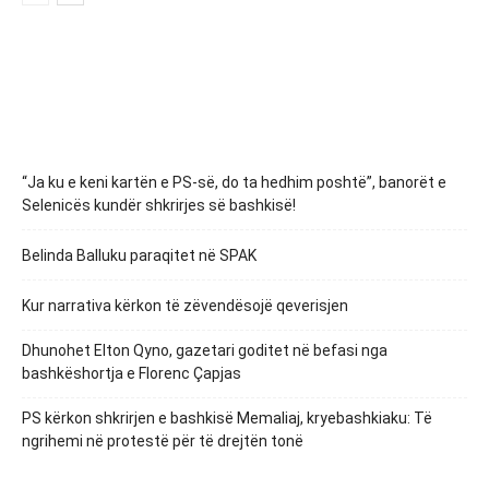
“Ja ku e keni kartën e PS-së, do ta hedhim poshtë”, banorët e
Selenicës kundër shkrirjes së bashkisë!
Belinda Balluku paraqitet në SPAK
Kur narrativa kërkon të zëvendësojë qeverisjen
Dhunohet Elton Qyno, gazetari goditet në befasi nga
bashkëshortja e Florenc Çapjas
PS kërkon shkrirjen e bashkisë Memaliaj, kryebashkiaku: Të
ngrihemi në protestë për të drejtën tonë