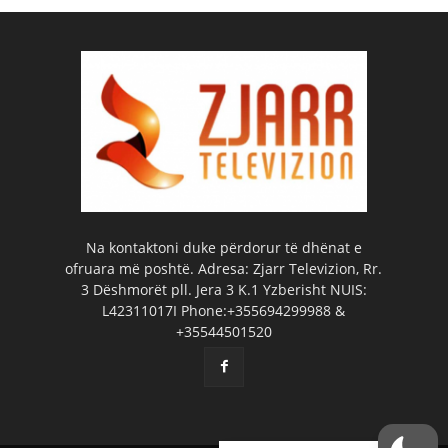
Na kontaktoni duke përdorur të dhënat e
ofruara më poshtë. Adresa: Zjarr Televizion, Rr.
3 Dëshmorët pll. Jera 3 K.1 Yzberisht NUIS:
L42311017I Phone:+355694299988 &
+35544501520