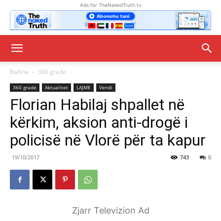
Ads for TheNakedTruth.tv
Ballina
360 grade
360 grade
Aktualitet
LAJME
Vendi
Florian Habilaj shpallet në
kërkim, aksion anti-drogë i
policisë në Vlorë për ta kapur
19/10/2017
743
0
Zjarr Televizion Ad