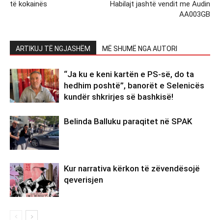
të kokainës
Habilajt jashtë vendit me Audin
AA003GB
ARTIKUJ TË NGJASHËM
MË SHUMË NGA AUTORI
“Ja ku e keni kartën e PS-së, do ta
hedhim poshtë”, banorët e Selenicës
kundër shkrirjes së bashkisë!
Belinda Balluku paraqitet në SPAK
Kur narrativa kërkon të zëvendësojë
qeverisjen