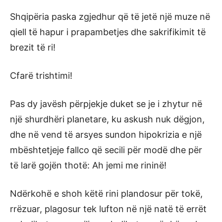
Shqipëria paska zgjedhur që të jetë një muze në
qiell të hapur i prapambetjes dhe sakrifikimit të
brezit të ri!
Cfarë trishtimi!
Pas dy javësh përpjekje duket se je i zhytur në
një shurdhëri planetare, ku askush nuk dëgjon,
dhe në vend të arsyes sundon hipokrizia e një
mbështetjeje fallco që secili për modë dhe për
të larë gojën thotë: Ah jemi me rininë!
Ndërkohë e shoh këtë rini plandosur për tokë,
rrëzuar, plagosur tek lufton në një natë të errët