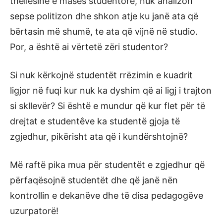
thellësinë e masës studentore, nuk analizon
sepse politizon dhe shkon atje ku janë ata që
bërtasin më shumë, te ata që vijnë në studio.
Por, a është ai vërtetë zëri studentor?
Si nuk kërkojnë studentët rrëzimin e kuadrit
ligjor në fuqi kur nuk ka dyshim që ai ligj i trajton
si skllevër? Si është e mundur që kur flet për të
drejtat e studentêve ka studentë gjoja të
zgjedhur, pikërisht ata që i kundërshtojnë?
Më raftë pika mua për studentët e zgjedhur që
përfaqësojnë studentët dhe që janë nën
kontrollin e dekanëve dhe të disa pedagogëve
uzurpatorë!