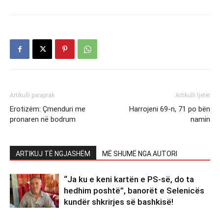
Artikulli paraprak
Artikulli tjetër
Erotizëm: Çmenduri me
Harrojeni 69-n, 71 po bën
pronaren në bodrum
namin
ARTIKUJ TË NGJASHËM
MË SHUMË NGA AUTORI
“Ja ku e keni kartën e PS-së, do ta
hedhim poshtë”, banorët e Selenicës
kundër shkrirjes së bashkisë!