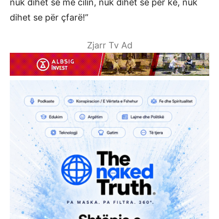
nuk dihet se me cilin, nuk dihet se për kë, nuk
dihet se për çfarë!”
Zjarr Tv Ad