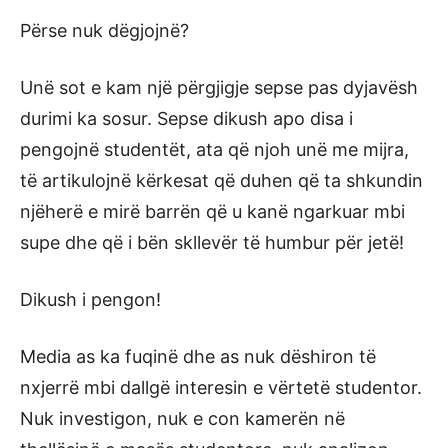
Përse nuk dëgjojnë?
Unë sot e kam një përgjigje sepse pas dyjavësh
durimi ka sosur. Sepse dikush apo disa i
pengojnë studentët, ata që njoh unë me mijra,
të artikulojnë kërkesat që duhen që ta shkundin
njëherë e mirë barrën që u kanë ngarkuar mbi
supe dhe që i bën skllevër të humbur për jetë!
Dikush i pengon!
Media as ka fuqinë dhe as nuk dëshiron të
nxjerrë mbi dallgë interesin e vërtetë studentor.
Nuk investigon, nuk e con kamerën në