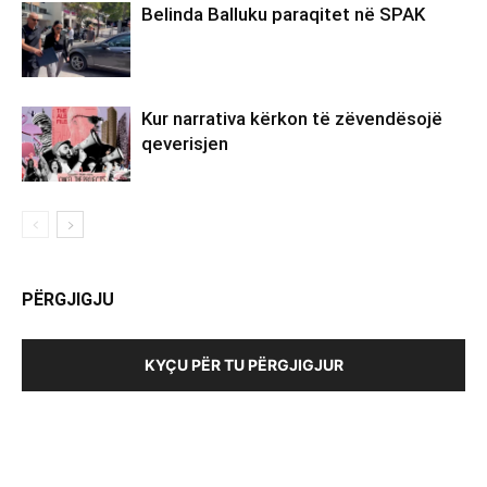
Belinda Balluku paraqitet në SPAK
Kur narrativa kërkon të zëvendësojë
qeverisjen
PËRGJIGJU
KYÇU PËR TU PËRGJIGJUR