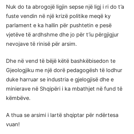
Nuk do ta abrogojë ligjin sepse një ligj i ri do t’a
fuste vendin në një krizë politike meqë ky
parlament e ka hallin për pushtetin e pesë
vjetëve të ardhshme dhe jo për t’iu përgjigjur
nevojave të rinisë për arsim.
Dhe në vend të bëjë këtë bashkëbisedon te
Gjeologjiku me një dorë pedagogësh të lodhur
duke harruar se industria e gjelogjisë dhe e
minierave në Shqipëri i ka mbathjet në fund të
këmbëve.
A thua se arsimi i lartë shqiptar për ndërtesa
vuan!