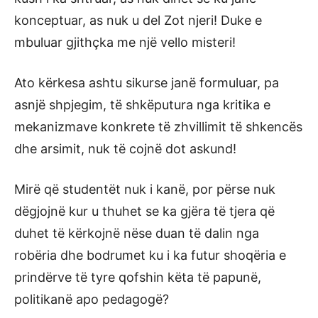
konceptuar, as nuk u del Zot njeri! Duke e
mbuluar gjithçka me një vello misteri!
Ato kërkesa ashtu sikurse janë formuluar, pa
asnjë shpjegim, të shkëputura nga kritika e
mekanizmave konkrete të zhvillimit të shkencës
dhe arsimit, nuk të cojnë dot askund!
Mirë që studentët nuk i kanë, por përse nuk
dëgjojnë kur u thuhet se ka gjëra të tjera që
duhet të kërkojnë nëse duan të dalin nga
robëria dhe bodrumet ku i ka futur shoqëria e
prindërve të tyre qofshin këta të papunë,
politikanë apo pedagogë?