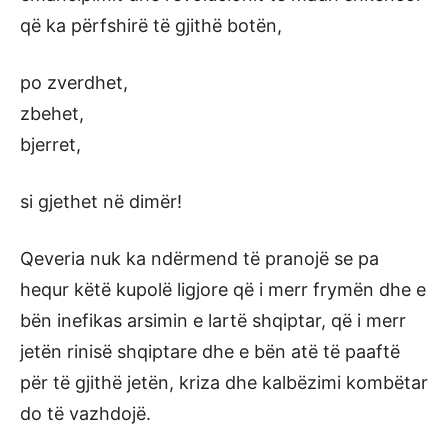
që ka përfshirë të gjithë botën,
po zverdhet,
zbehet,
bjerret,
si gjethet në dimër!
Qeveria nuk ka ndërmend të pranojë se pa
hequr këtë kupolë ligjore që i merr frymën dhe e
bën inefikas arsimin e lartë shqiptar, që i merr
jetën rinisë shqiptare dhe e bën atë të paaftë
për të gjithë jetën, kriza dhe kalbëzimi kombëtar
do të vazhdojë.