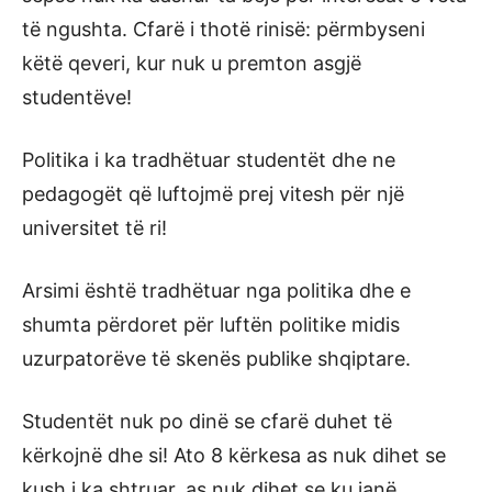
të ngushta. Cfarë i thotë rinisë: përmbyseni
këtë qeveri, kur nuk u premton asgjë
studentëve!
Politika i ka tradhëtuar studentët dhe ne
pedagogët që luftojmë prej vitesh për një
universitet të ri!
Arsimi është tradhëtuar nga politika dhe e
shumta përdoret për luftën politike midis
uzurpatorëve të skenës publike shqiptare.
Studentët nuk po dinë se cfarë duhet të
kërkojnë dhe si! Ato 8 kërkesa as nuk dihet se
kush i ka shtruar, as nuk dihet se ku janë