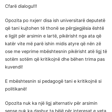
Cfarë dialogu!!!
Opozita po nxjerr disa ish universitarë deputetë
që tani kujtohen të thonë se përgjegjësia është
e ligjit për arsimin e lartë, pikërisht nga ata që
katër vite më parë ishin midis atyre që nën zë
ose me veprime mbështesnin pikërisht atë ligj të
sotëm sotëm që kritikojnë dhe bëhen trima pas
kuvendi!
E mbështesnin si pedagogë tani e kritikojnë si
politikanë!
Opozita nuk ka një ligj alternativ për arsimin
sepse nuk ka dashur ta bëjë për interesat e veta