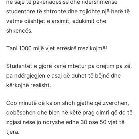
në sajë të pakënaqësisë dhe ndershmërisë
studentore të shtronte dhe zgjidhte një herë të
vetme cështjet e arsimit, edukimit dhe
shkencës.
Tani 1000 mijë vjet errësirë rrezikojmë!
Studentët e gjorë kanë mbetur pa drejtim pa zë,
pa ndërgjegjen e asaj që duhet të bëjnë dhe
kërkojnë realisht.
Cdo minutë që kalon shoh gjethe që zverdhen,
dobësohen dhe bien në këtë prag dimri që do të
zgjasi nëse jo ndryshe edhe 30 ose 50 vjet të
tjera.