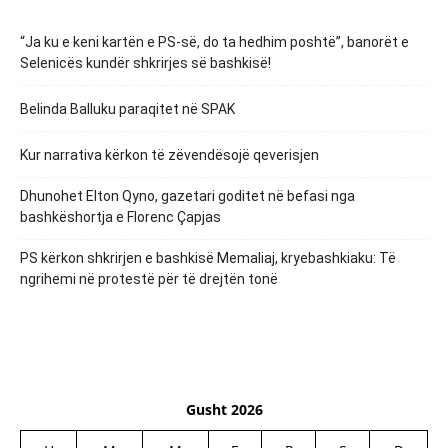
“Ja ku e keni kartën e PS-së, do ta hedhim poshtë”, banorët e
Selenicës kundër shkrirjes së bashkisë!
Belinda Balluku paraqitet në SPAK
Kur narrativa kërkon të zëvendësojë qeverisjen
Dhunohet Elton Qyno, gazetari goditet në befasi nga
bashkëshortja e Florenc Çapjas
PS kërkon shkrirjen e bashkisë Memaliaj, kryebashkiaku: Të
ngrihemi në protestë për të drejtën tonë
Gusht 2026