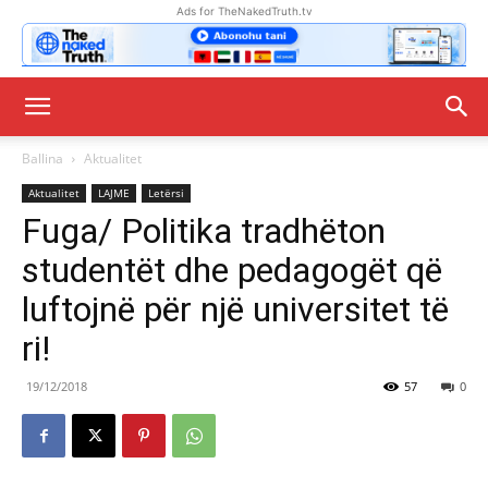
Ads for TheNakedTruth.tv
Ballina
Aktualitet
Aktualitet
LAJME
Letërsi
Fuga/ Politika tradhëton
studentët dhe pedagogët që
luftojnë për një universitet të
ri!
19/12/2018
57
0