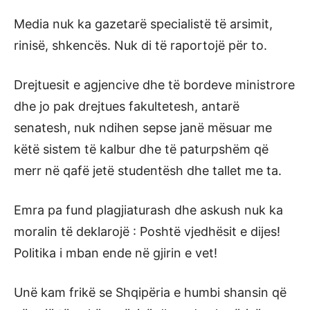
Media nuk ka gazetarë specialistë të arsimit,
rinisë, shkencës. Nuk di të raportojë për to.
Drejtuesit e agjencive dhe të bordeve ministrore
dhe jo pak drejtues fakultetesh, antarë
senatesh, nuk ndihen sepse janë mësuar me
këtë sistem të kalbur dhe të paturpshëm që
merr në qafë jetë studentësh dhe tallet me ta.
Emra pa fund plagjiaturash dhe askush nuk ka
moralin të deklarojë : Poshtë vjedhësit e dijes!
Politika i mban ende në gjirin e vet!
Unë kam frikë se Shqipëria e humbi shansin që