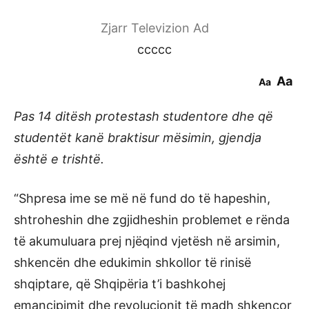
Zjarr Televizion Ad
ccccc
Aa
Aa
Pas 14 ditësh protestash studentore dhe që
studentët kanë braktisur mësimin, gjendja
është e trishtë.
“Shpresa ime se më në fund do të hapeshin,
shtroheshin dhe zgjidheshin problemet e rënda
të akumuluara prej njëqind vjetësh në arsimin,
shkencën dhe edukimin shkollor të rinisë
shqiptare, që Shqipëria t’i bashkohej
emancipimit dhe revolucionit të madh shkencor