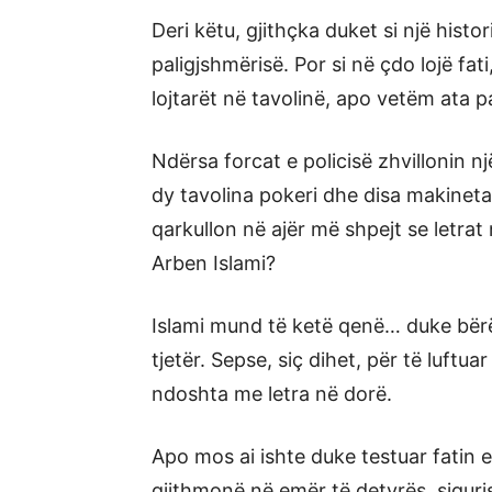
Deri këtu, gjithçka duket si një hist
paligjshmërisë. Por si në çdo lojë fati
lojtarët në tavolinë, apo vetëm ata pa
Ndërsa forcat e policisë zhvillonin 
dy tavolina pokeri dhe disa makineta
qarkullon në ajër më shpejt se letrat 
Arben Islami?
Islami mund të ketë qenë… duke bërë
tjetër. Sepse, siç dihet, për të luftu
ndoshta me letra në dorë.
Apo mos ai ishte duke testuar fatin e 
gjithmonë në emër të detyrës, siguri