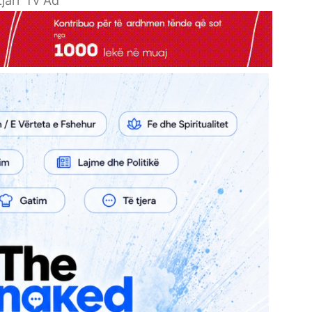
jarr Tv Ad