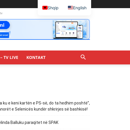
Shqip
English
tv
– TV LIVE
KONTAKT
a ku e keni kartën e PS-së, do ta hedhim poshtë”,
norët e Selenicës kundër shkrirjes së bashkisë!
linda Balluku paraqitet në SPAK