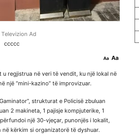
r Televizion Ad
ccccc
Aa
Aa
t u regjistrua në veri të vendit, ku një lokal në
në një “mini-kazino” të improvizuar.
Gaminator”, strukturat e Policisë zbuluan
uan 2 makineta, 1 pajisje kompjuterike, 1
përfundoi një 30-vjeçar, punonjës i lokalit,
n në kërkim si organizatorë të dyshuar.