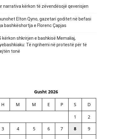
r narrativa kërkon të zëvendësojë qeverisjen
unohet Elton Qyno, gazetari goditet në befasi
a bashkëshortja e Florenc Çapjas
 kërkon shkrirjen e bashkisë Memaliaj,
yebashkiaku: Të ngrihemi në protestë për të
ejtën tonë
Gusht 2026
H
M
M
E
P
S
D
1
2
3
4
5
6
7
8
9