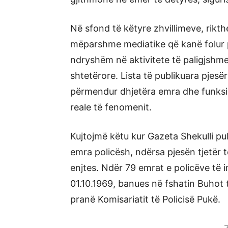
Në sfond të këtyre zhvillimeve, rik
mëparshme mediatike që kanë folur 
ndryshëm në aktivitete të paligjshm
shtetërore. Lista të publikuara pjesë
përmendur dhjetëra emra dhe funksio
reale të fenomenit.
Kujtojmë këtu kur Gazeta Shekulli pu
emra policësh, ndërsa pjesën tjetër t
enjtes. Ndër 79 emrat e policëve të i
01.10.1969, banues në fshatin Buhot 
pranë Komisariatit të Policisë Pukë.