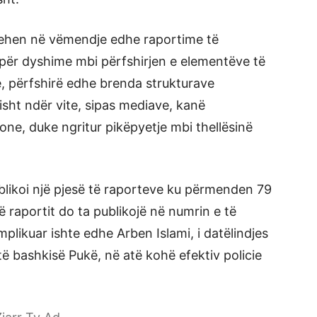
thehen në vëmendje edhe raportime të
për dyshime mbi përfshirjen e elementëve të
e, përfshirë edhe brenda strukturave
risht ndër vite, sipas mediave, kanë
ne, duke ngritur pikëpyetje mbi thellësinë
blikoi një pjesë të raporteve ku përmenden 79
ë raportit do ta publikojë në numrin e të
mplikuar ishte edhe Arben Islami, i datëlindjes
të bashkisë Pukë, në atë kohë efektiv policie