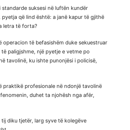
ori standarde suksesi në luftën kundër
, pyetja që lind është: a janë kapur të gjithë
 letra të forta?
një operacion të befasishëm duke sekuestruar
 të paligjshme, një pyetje e vetme po
në tavolinë, ku ishte punonjësi i policisë,
 praktikë profesionale në ndonjë tavolinë
ar fenomenin, duhet ta njohësh nga afër,
tij diku tjetër, larg syve të kolegëve
sht.