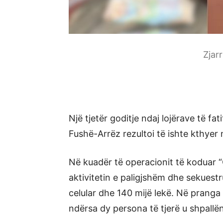
Zjar
Një tjetër goditje ndaj lojërave të fati
Fushë-Arrëz rezultoi të ishte kthyer 
Në kuadër të operacionit të koduar “
aktivitetin e paligjshëm dhe sekuestr
celular dhe 140 mijë lekë. Në pranga 
ndërsa dy persona të tjerë u shpallë