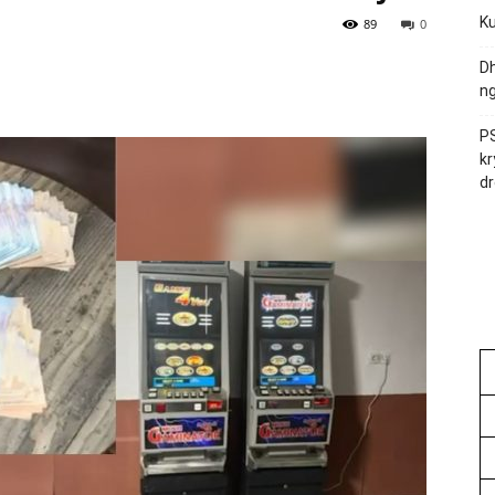
Ku
89
0
Dh
ng
PS
kr
dr