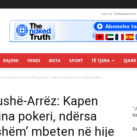
Ads for TheNakedTruth.
RAJONI
VENDI
BOTA
SPORT
TË TJERA
ZJARR 
n makineta e tavolina pokeri, ndërsa ‘lojtarët e padukshëm’...
ushë-Arrëz: Kapen
“J
ina pokeri, ndërsa
ba
kshëm’ mbeten në hije
Be