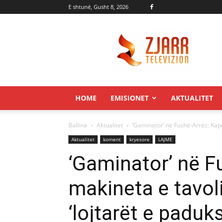
E shtunë, Gusht 8, 2026
Zjarr.tv
HOME
EMISIONET
AKTUALITET
Ballina
Aktualitet
‘Gaminator’ në Fushë-Arrëz: Kape
Aktualitet
koment
kryesore
LAJME
‘Gaminator’ në F
makineta e tavol
‘lojtarët e padu