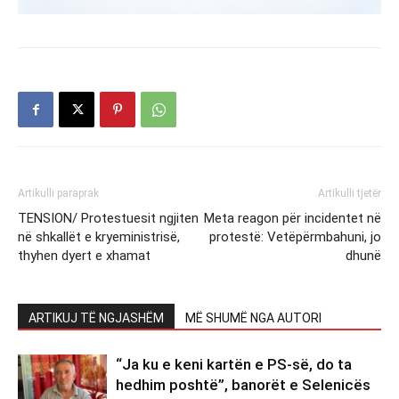
Artikulli paraprak
Artikulli tjetër
TENSION/ Protestuesit ngjiten
Meta reagon për incidentet në
në shkallët e kryeministrisë,
protestë: Vetëpërmbahuni, jo
thyhen dyert e xhamat
dhunë
ARTIKUJ TË NGJASHËM
MË SHUMË NGA AUTORI
“Ja ku e keni kartën e PS-së, do ta
hedhim poshtë”, banorët e Selenicës