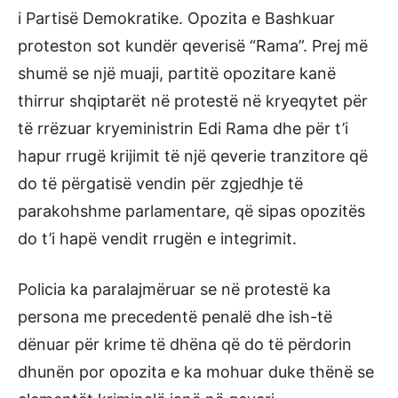
i Partisë Demokratike. Opozita e Bashkuar
proteston sot kundër qeverisë “Rama”. Prej më
shumë se një muaji, partitë opozitare kanë
thirrur shqiptarët në protestë në kryeqytet për
të rrëzuar kryeministrin Edi Rama dhe për t’i
hapur rrugë krijimit të një qeverie tranzitore që
do të përgatisë vendin për zgjedhje të
parakohshme parlamentare, që sipas opozitës
do t’i hapë vendit rrugën e integrimit.
Policia ka paralajmëruar se në protestë ka
persona me precedentë penalë dhe ish-të
dënuar për krime të dhëna që do të përdorin
dhunën por opozita e ka mohuar duke thënë se