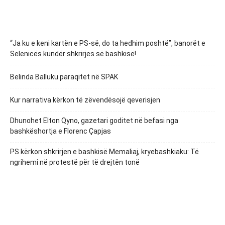
“Ja ku e keni kartën e PS-së, do ta hedhim poshtë”, banorët e
Selenicës kundër shkrirjes së bashkisë!
Belinda Balluku paraqitet në SPAK
Kur narrativa kërkon të zëvendësojë qeverisjen
Dhunohet Elton Qyno, gazetari goditet në befasi nga
bashkëshortja e Florenc Çapjas
PS kërkon shkrirjen e bashkisë Memaliaj, kryebashkiaku: Të
ngrihemi në protestë për të drejtën tonë