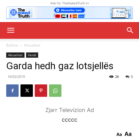
Ads for TheNakedTruth.tv
Ballina
Aktualitet
Aktualitet
Vendi
Garda hedh gaz lotsjellës
16/02/2019
26
0
Zjarr Televizion Ad
ccccc
Aa
Aa