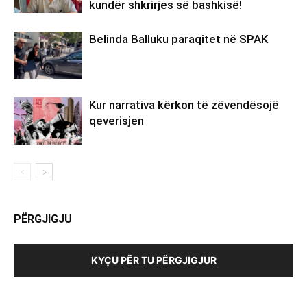
kundër shkrirjes së bashkisë!
Belinda Balluku paraqitet në SPAK
Kur narrativa kërkon të zëvendësojë
qeverisjen
PËRGJIGJU
KYÇU PËR TU PËRGJIGJUR