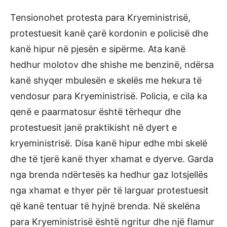
Tensionohet protesta para Kryeministrisë,
protestuesit kanë çarë kordonin e policisë dhe
kanë hipur në pjesën e sipërme. Ata kanë
hedhur molotov dhe shishe me benzinë, ndërsa
kanë shyqer mbulesën e skelës me hekura të
vendosur para Kryeministrisë. Policia, e cila ka
qenë e paarmatosur është tërhequr dhe
protestuesit janë praktikisht në dyert e
kryeministrisë. Disa kanë hipur edhe mbi skelë
dhe të tjerë kanë thyer xhamat e dyerve. Garda
nga brenda ndërtesës ka hedhur gaz lotsjellës
nga xhamat e thyer për të larguar protestuesit
që kanë tentuar të hyjnë brenda. Në skelëna
para Kryeministrisë është ngritur dhe një flamur