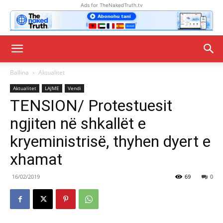
Ads for TheNakedTruth.tv
Ballina
Aktualitet
Aktualitet
LAJME
Vendi
TENSION/ Protestuesit
ngjiten në shkallët e
kryeministrisë, thyhen dyert e
xhamat
16/02/2019
69
0