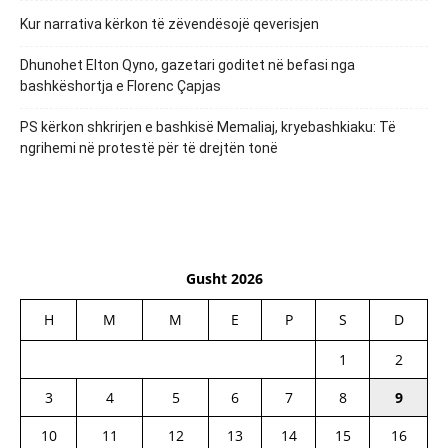
Kur narrativa kërkon të zëvendësojë qeverisjen
Dhunohet Elton Qyno, gazetari goditet në befasi nga
bashkëshortja e Florenc Çapjas
PS kërkon shkrirjen e bashkisë Memaliaj, kryebashkiaku: Të
ngrihemi në protestë për të drejtën tonë
Gusht 2026
H
M
M
E
P
S
D
1
2
3
4
5
6
7
8
9
10
11
12
13
14
15
16