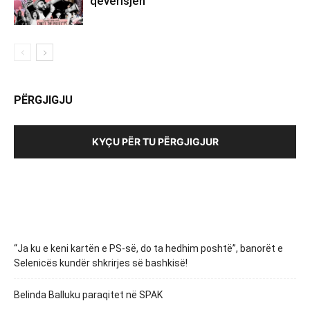
qeverisjen
PËRGJIGJU
KYÇU PËR TU PËRGJIGJUR
“Ja ku e keni kartën e PS-së, do ta hedhim poshtë”, banorët e
Selenicës kundër shkrirjes së bashkisë!
Belinda Balluku paraqitet në SPAK