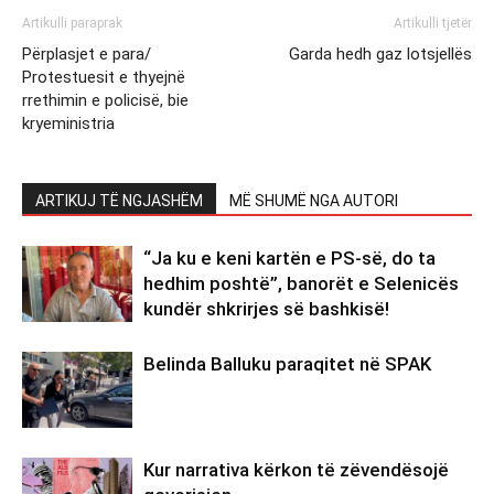
Artikulli paraprak
Artikulli tjetër
Përplasjet e para/
Garda hedh gaz lotsjellës
Protestuesit e thyejnë
rrethimin e policisë, bie
kryeministria
ARTIKUJ TË NGJASHËM
MË SHUMË NGA AUTORI
“Ja ku e keni kartën e PS-së, do ta
hedhim poshtë”, banorët e Selenicës
kundër shkrirjes së bashkisë!
Belinda Balluku paraqitet në SPAK
Kur narrativa kërkon të zëvendësojë