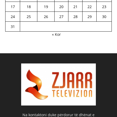
17
18
19
20
21
22
23
24
25
26
27
28
29
30
31
« Kor
Na kontaktoni duke përdorur të dhënat e