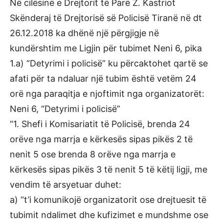
Në cilësinë e Drejtorit të Parë Z. Kastriot
Skënderaj të Drejtorisë së Policisë Tiranë në dt
26.12.2018 ka dhënë një përgjigje në
kundërshtim me Ligjin për tubimet Neni 6, pika
1.a) “Detyrimi i policisë” ku përcaktohet qartë se
afati për ta ndaluar një tubim është vetëm 24
orë nga paraqitja e njoftimit nga organizatorët:
Neni 6, “Detyrimi i policisë”
“1. Shefi i Komisariatit të Policisë, brenda 24
orëve nga marrja e kërkesës sipas pikës 2 të
nenit 5 ose brenda 8 orëve nga marrja e
kërkesës sipas pikës 3 të nenit 5 të këtij ligji, me
vendim të arsyetuar duhet:
a) “t’i komunikojë organizatorit ose drejtuesit të
tubimit ndalimet dhe kufizimet e mundshme ose