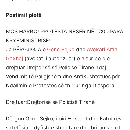
Postimi I plotë
MOS HARRO! PROTESTA NESËR NË 17:00 PARA
KRYEMINISTRISË!
Ja PËRGJIGJA e
Genc Sejko
dhe
Avokati Altin
Goxhaj
(avokati i autorizuar) e nisur po dje
drejtuar Drejtorisë së Policisë Tiranë ndaj
Vendimit të Paligjshëm dhe AntiKushtetues për
Ndalimin e Protestës së thirrur nga Diaspora!
Drejtuar:Drejtorisë së Policisë Tiranë
Dërgon:Genc Sejko, i biri Hektorit dhe Fatmirës,
shtetësia e dyfishtë shqiptare dhe britanike, dtl