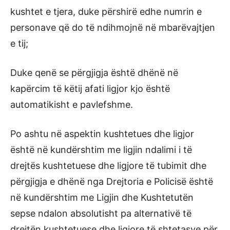
kushtet e tjera, duke përshirë edhe numrin e
personave që do të ndihmojnë në mbarëvajtjen
e tij;
Duke qenë se përgjigja është dhënë në
kapërcim të këtij afati ligjor kjo është
automatikisht e pavlefshme.
Po ashtu në aspektin kushtetues dhe ligjor
është në kundërshtim me ligjin ndalimi i të
drejtës kushtetuese dhe ligjore të tubimit dhe
përgjigja e dhënë nga Drejtoria e Policisë është
në kundërshtim me Ligjin dhe Kushtetutën
sepse ndalon absolutisht pa alternativë të
drejtën kushtetuese dhe ligjore të shtetasve për