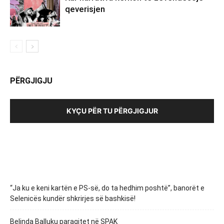
qeverisjen
PËRGJIGJU
KYÇU PËR TU PËRGJIGJUR
“Ja ku e keni kartën e PS-së, do ta hedhim poshtë”, banorët e
Selenicës kundër shkrirjes së bashkisë!
Belinda Balluku paraqitet në SPAK