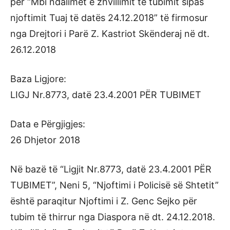
për “Mbi ndalimet e zhvillimit të tubimit sipas
njoftimit Tuaj të datës 24.12.2018” të firmosur
nga Drejtori i Parë Z. Kastriot Skënderaj në dt.
26.12.2018
Baza Ligjore:
LIGJ Nr.8773, datë 23.4.2001 PËR TUBIMET
Data e Përgjigjes:
26 Dhjetor 2018
Në bazë të “Ligjit Nr.8773, datë 23.4.2001 PËR
TUBIMET”, Neni 5, “Njoftimi i Policisë së Shtetit”
është paraqitur Njoftimi i Z. Genc Sejko për
tubim të thirrur nga Diaspora në dt. 24.12.2018.