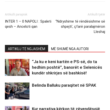
Artikulli paraprak
Artikulli tjetër
INTER 1 – 0 NAPOLI : Spaleti
“Ndryshime të rëndësishme së
qesh – Anceloti qan
shpejti’, çfarë paralajmëron
Lleshaj
ARTIKUJ TË NGJASHËM
MË SHUMË NGA AUTORI
“Ja ku e keni kartën e PS-së, do ta
hedhim poshtë”, banorët e Selenicës
kundër shkrirjes së bashkisë!
Belinda Balluku paraqitet në SPAK
Kur narrativa kërkon të zëvendësojë