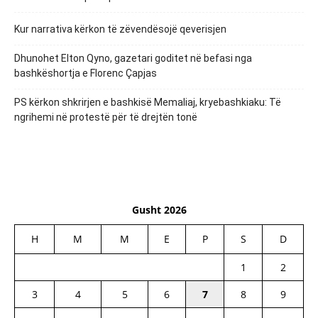
Kur narrativa kërkon të zëvendësojë qeverisjen
Dhunohet Elton Qyno, gazetari goditet në befasi nga
bashkëshortja e Florenc Çapjas
PS kërkon shkrirjen e bashkisë Memaliaj, kryebashkiaku: Të
ngrihemi në protestë për të drejtën tonë
Gusht 2026
H
M
M
E
P
S
D
1
2
3
4
5
6
7
8
9