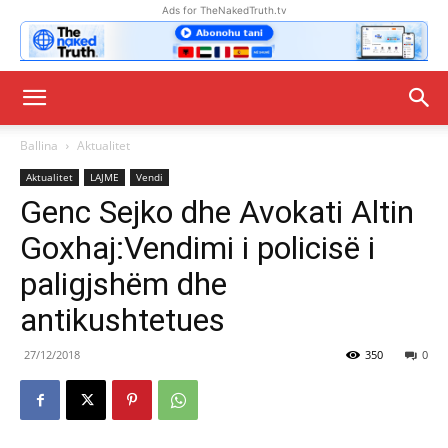
Ads for TheNakedTruth.tv
Ballina
Aktualitet
Aktualitet
LAJME
Vendi
Genc Sejko dhe Avokati Altin
Goxhaj:Vendimi i policisë i
paligjshëm dhe
antikushtetues
27/12/2018
350
0