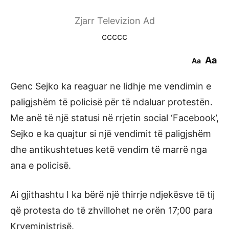
Zjarr Televizion Ad
ccccc
Aa
Aa
Genc Sejko ka reaguar ne lidhje me vendimin e
paligjshëm të policisë për të ndaluar protestën.
Me anë të një statusi në rrjetin social ‘Facebook’,
Sejko e ka quajtur si një vendimit të paligjshëm
dhe antikushtetues ketë vendim të marrë nga
ana e policisë.
Ai gjithashtu I ka bërë një thirrje ndjekësve të tij
që protesta do të zhvillohet ne orën 17;00 para
Kryeministrisë.