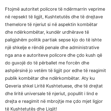
Ftojmë autoritet policore të ndërmarrin veprime
në repsekt të ligjit, Kushtetutës dhe të drejtave
themelore të njeriut si në aspektin kombëtar
dhe ndërkombëtar, kundër urdhërave të
paligjshëm politik partiak sepse kjo do të ishte
një shkelje e rëndë penale dhe administrative
nga ana e autoriteve policore dhe çdo kush që
do guxojë do të përballet me forcën dhe
ashpërsinë jo vetëm të ligjit por edhe të reagimit
publik kombëtar dhe ndërkombëtar. Aty ku
Qeveria shkel Liritë Kushtetuese, dhe të drejtat
dhe liritë universale të njeriut, popullit i lind e
drejta e reagimit në mbrojtje me çdo mjet ligjor
të Kushtetutës dhe Ligjit!