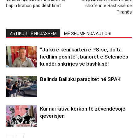
hapin krahun pas dështimit
shoferin e Bashkisë së
Tiranës
ARTIKUJ TË NGJASHËM
MË SHUMË NGA AUTORI
“Ja ku e keni kartën e PS-së, do ta
hedhim poshtë”, banorët e Selenicës
kundër shkrirjes së bashkisë!
Belinda Balluku paraqitet në SPAK
Kur narrativa kërkon të zëvendësojë
qeverisjen