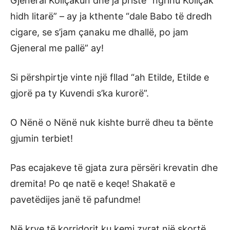
Gjeneral Kollçakun dhe ja priste “ngrihu Kollçak
hidh litarë” – ay ja kthente “dale Babo të dredh
cigare, se s’jam çanaku me dhallë, po jam
Gjeneral me pallë” ay!
Si përshpirtje vinte një fllad “ah Etilde, Etilde e
gjorë pa ty Kuvendi s’ka kurorë”.
O Nënë o Nënë nuk kishte burrë dheu ta bënte
gjumin terbiet!
Pas ecajakeve të gjata zura përsëri krevatin dhe
dremita! Po qe natë e keqe! Shakatë e
pavetëdijes janë të pafundme!
Në krye të korridorit ku kemi zyrat një skortë