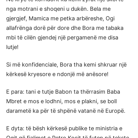
nga motrani e shoqeni u dukën. Bela me
gjergjef, Mamica me petka arbëreshe, Ogi
allafrënga dorë për dore dhe Bora me tabaka
mbi të cilën gjendej një pergamenë me disa
lutje!
Si më konfidenciale, Bora tha kemi shkruar një
kërkesë kryesore e ndonjë më anësore!
E para: tani e tutje Babon ta thërrasim Baba
Mbret e mos e lodhni, mos e plakni, se boll
darametë ka për të shpënë vatanë në Europë.
E dyta: të bësh kërkesë publike te ministria e
Ogit që fjalimet e Petro Koçit të futen në tekste