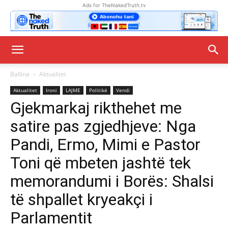
Ads for TheNakedTruth.tv
Ballina
Aktualitet
Aktualitet
Ironi
LAJME
Politikë
Vendi
Gjekmarkaj rikthehet me
satire pas zgjedhjeve: Nga
Pandi, Ermo, Mimi e Pastor
Toni që mbeten jashtë tek
memorandumi i Borës: Shalsi
të shpallet kryeakçi i
Parlamentit