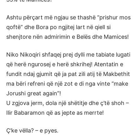
Ashtu përçart më ngjau se thashë “prishur mos
qoftë” dhe Bora po ngjitej lart në qiell si
shenjtore nën admirimin e Belës dhe Mamices!
Niko Nikoqiri shfaqej prej dylli me tabiate lugati
që herë ngurosej e herë shkrihej! Atentatin e
fundit ndaj gjumit që ja pat zili atij të Makbethit
ma bëri refreni që një zot e di nga vinte “make
Jorushi great again”!
U zgjova jerm, dola një shëtitje dhe ç’të shoh –
Ilir Babaramon që as jepte as merrte!
Ç’ke vëlla? – e pyes.