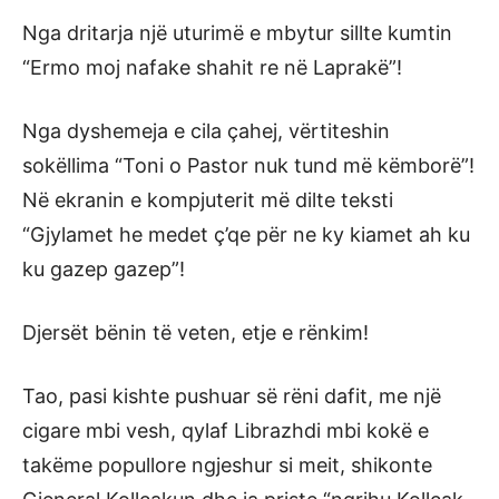
Nga dritarja një uturimë e mbytur sillte kumtin
“Ermo moj nafake shahit re në Laprakë”!
Nga dyshemeja e cila çahej, vërtiteshin
sokëllima “Toni o Pastor nuk tund më këmborë”!
Në ekranin e kompjuterit më dilte teksti
“Gjylamet he medet ç’qe për ne ky kiamet ah ku
ku gazep gazep”!
Djersët bënin të veten, etje e rënkim!
Tao, pasi kishte pushuar së rëni dafit, me një
cigare mbi vesh, qylaf Librazhdi mbi kokë e
takëme popullore ngjeshur si meit, shikonte