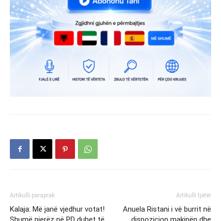
Artikulli paraprak
Artikulli tjetër
Kalaja: Më janë vjedhur votat!
Anuela Ristani i vë burrit në
Shumë njerëz në PD duhet të
dispozicion makinën dhe