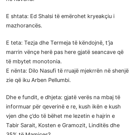
E shtata: Ed Shalsi të emërohet kryeakçiu i
mazhorancës.
E teta: Tezja dhe Termeja të këndojnë, t’ja
marrin vënçe herë pas here gjatë seancave që
të mbytet monotonia.
E nënta: Dilo Nasufi të rruajë mjekrrën në shenjë
zie që iku Arben Pellumbi.
Dhe e fundit, e dhjeta: gjatë verës na mbaj të
informuar për qeverinë e re, kush ikën e kush
vjen dhe ç’do të bëhet me lezetin e hajrin e
Tabir Sarait, Kosten e Gramozit, Linditës dhe
35% të Mamices?