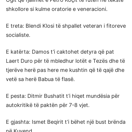
shkollore si kulme oratorie e veneracioni.
E treta: Blendi Klosi të shpallet veteran i fitoreve
socialiste.
E katërta: Damos t’i caktohet detyra që pat
Laert Duro për të mbledhur lotët e Tezës dhe të
tjerëve herë pas here me kushtin që të qajë dhe
vetë sa herë Babua të flasë.
E pesta: Ditmir Bushatit t’i hiqet mundësia për
autokritikë të paktën për 7-8 vjet.
E gjashta: Ismet Beqirit t’i bëhet një bust brënda
në Kuvend.