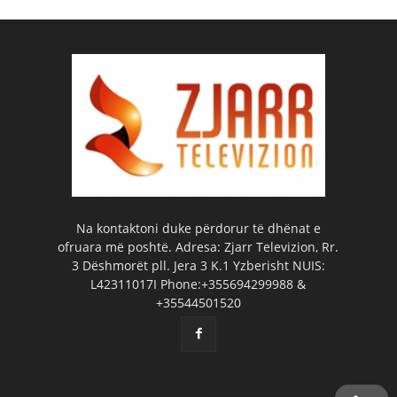
Na kontaktoni duke përdorur të dhënat e
ofruara më poshtë. Adresa: Zjarr Televizion, Rr.
3 Dëshmorët pll. Jera 3 K.1 Yzberisht NUIS:
L42311017I Phone:+355694299988 &
+35544501520