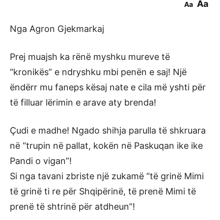
Aa
Aa
Nga Agron Gjekmarkaj
Prej muajsh ka rënë myshku mureve të
“kronikës” e ndryshku mbi penën e saj! Një
ëndërr mu faneps kësaj nate e cila më yshti për
të filluar lërimin e arave aty brenda!
Çudi e madhe! Ngado shihja parulla të shkruara
në “trupin në pallat, kokën në Paskuqan ike ike
Pandi o vigan”!
Si nga tavani zbriste një zukamë “të grinë Mimi
të grinë ti re për Shqipërinë, të prenë Mimi të
prenë të shtrinë për atdheun”!