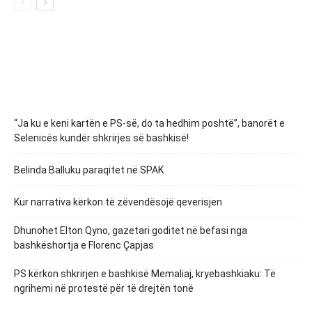
“Ja ku e keni kartën e PS-së, do ta hedhim poshtë”, banorët e
Selenicës kundër shkrirjes së bashkisë!
Belinda Balluku paraqitet në SPAK
Kur narrativa kërkon të zëvendësojë qeverisjen
Dhunohet Elton Qyno, gazetari goditet në befasi nga
bashkëshortja e Florenc Çapjas
PS kërkon shkrirjen e bashkisë Memaliaj, kryebashkiaku: Të
ngrihemi në protestë për të drejtën tonë