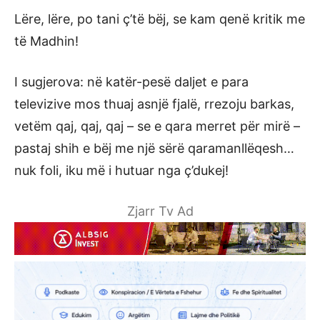
Lëre, lëre, po tani ç’të bëj, se kam qenë kritik me
të Madhin!
I sugjerova: në katër-pesë daljet e para
televizive mos thuaj asnjë fjalë, rrezoju barkas,
vetëm qaj, qaj, qaj – se e qara merret për mirë –
pastaj shih e bëj me një sërë qaramanllëqesh…
nuk foli, iku më i hutuar nga ç’dukej!
Zjarr Tv Ad