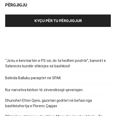
PËRGJIGJU
KYÇU PËR TU PËRGJIGJUR
“Ja ku e keni kartën e PS-së, do ta hedhim poshtë”, banorët e
Selenicës kundër shkrirjes së bashkisë!
Belinda Balluku paraqitet në SPAK
Kur narrativa kërkon të zëvendësojë qeverisjen
Dhunohet Elton Qyno, gazetari goditet në befasi nga
bashkëshortja e Florenc Çapjas