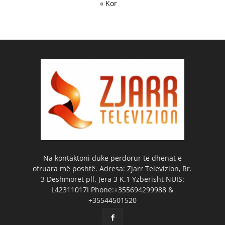
« Kor
Na kontaktoni duke përdorur të dhënat e
ofruara më poshtë. Adresa: Zjarr Televizion, Rr.
3 Dëshmorët pll. Jera 3 K.1 Yzberisht NUIS:
L42311017I Phone:+355694299988 &
+35544501520