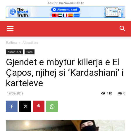
Ads for TheNakedTruth.tv
Ballina
Aktualitet
Aktualitet
Bota
Gjendet e mbytur killerja e El
Çapos, njihej si ‘Kardashiani’ i
karteleve
19/09/2019
110
0