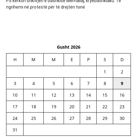
PS kërkon shkrirjen e bashkisë Memaliaj, kryebashkiaku: Të
ngrihemi në protestë për të drejtën tonë
Gusht 2026
H
M
M
E
P
S
D
1
2
3
4
5
6
7
8
9
10
11
12
13
14
15
16
17
18
19
20
21
22
23
24
25
26
27
28
29
30
31