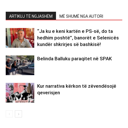
ARTIKUJ TË NGJASHËM
MË SHUMË NGA AUTORI
“Ja ku e keni kartën e PS-së, do ta
hedhim poshtë”, banorët e Selenicës
kundër shkrirjes së bashkisë!
Belinda Balluku paraqitet në SPAK
Kur narrativa kërkon të zëvendësojë
qeverisjen