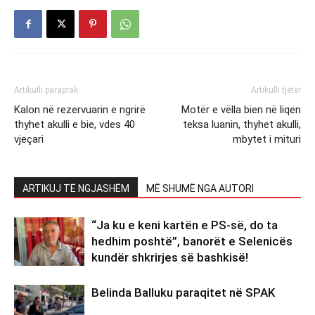
Artikulli paraprak
Artikulli tjetër
Kalon në rezervuarin e ngrirë
Motër e vëlla bien në liqen
thyhet akulli e bie, vdes 40
teksa luanin, thyhet akulli,
vjeçari
mbytet i mituri
ARTIKUJ TË NGJASHËM
MË SHUMË NGA AUTORI
“Ja ku e keni kartën e PS-së, do ta
hedhim poshtë”, banorët e Selenicës
kundër shkrirjes së bashkisë!
Belinda Balluku paraqitet në SPAK