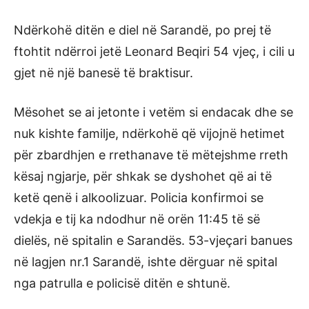
Ndërkohë ditën e diel në Sarandë, po prej të
ftohtit ndërroi jetë Leonard Beqiri 54 vjeç, i cili u
gjet në një banesë të braktisur.
Mësohet se ai jetonte i vetëm si endacak dhe se
nuk kishte familje, ndërkohë që vijojnë hetimet
për zbardhjen e rrethanave të mëtejshme rreth
kësaj ngjarje, për shkak se dyshohet që ai të
ketë qenë i alkoolizuar. Policia konfirmoi se
vdekja e tij ka ndodhur në orën 11:45 të së
dielës, në spitalin e Sarandës. 53-vjeçari banues
në lagjen nr.1 Sarandë, ishte dërguar në spital
nga patrulla e policisë ditën e shtunë.