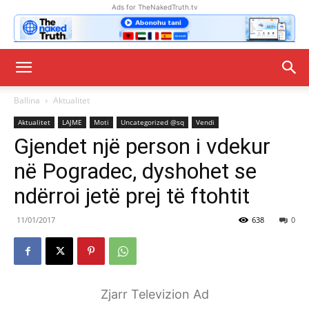
Ads for TheNakedTruth.tv
Ballina
Aktualitet
Aktualitet
LAJME
Moti
Uncategorized @sq
Vendi
Gjendet një person i vdekur
në Pogradec, dyshohet se
ndërroi jetë prej të ftohtit
11/01/2017
638
0
Zjarr Televizion Ad