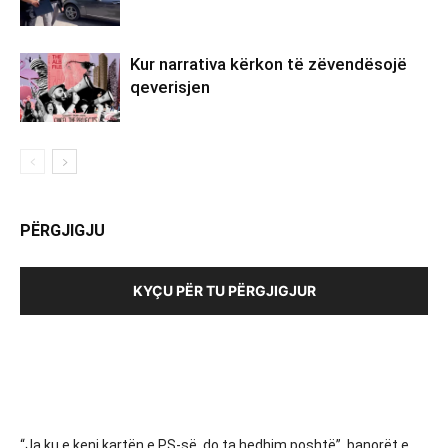
Kur narrativa kërkon të zëvendësojë
qeverisjen
PËRGJIGJU
KYÇU PËR TU PËRGJIGJUR
“Ja ku e keni kartën e PS-së, do ta hedhim poshtë”, banorët e