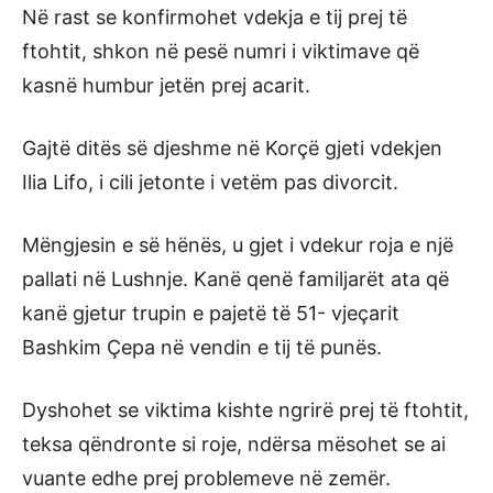
Në rast se konfirmohet vdekja e tij prej të
ftohtit, shkon në pesë numri i viktimave që
kasnë humbur jetën prej acarit.
Gajtë ditës së djeshme në Korçë gjeti vdekjen
Ilia Lifo, i cili jetonte i vetëm pas divorcit.
Mëngjesin e së hënës, u gjet i vdekur roja e një
pallati në Lushnje. Kanë qenë familjarët ata që
kanë gjetur trupin e pajetë të 51- vjeçarit
Bashkim Çepa në vendin e tij të punës.
Dyshohet se viktima kishte ngrirë prej të ftohtit,
teksa qëndronte si roje, ndërsa mësohet se ai
vuante edhe prej problemeve në zemër.