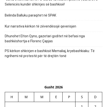
Selenicës kundër shkrirjes së bashkisë!
Belinda Balluku paraqitet në SPAK
Kur narrativa kërkon të zëvendësojë qeverisjen
Dhunohet Elton Qyno, gazetari goditet në befasi nga
bashkëshortja e Florenc Çapjas
PS kërkon shkrirjen e bashkisë Memaliaj, kryebashkiaku: Të
ngrihemi në protestë për të drejtën tonë
Gusht 2026
H
M
M
E
P
S
D
1
2