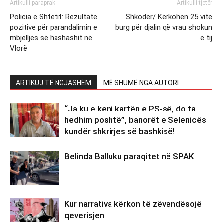
Artikulli paraprak
Artikulli tjetër
Policia e Shtetit: Rezultate
Shkodër/ Kërkohen 25 vite
pozitive për parandalimin e
burg për djalin që vrau shokun
mbjelljes së hashashit në
e tij
Vlorë
ARTIKUJ TË NGJASHËM
MË SHUMË NGA AUTORI
“Ja ku e keni kartën e PS-së, do ta
hedhim poshtë”, banorët e Selenicës
kundër shkrirjes së bashkisë!
Belinda Balluku paraqitet në SPAK
Kur narrativa kërkon të zëvendësojë
qeverisjen