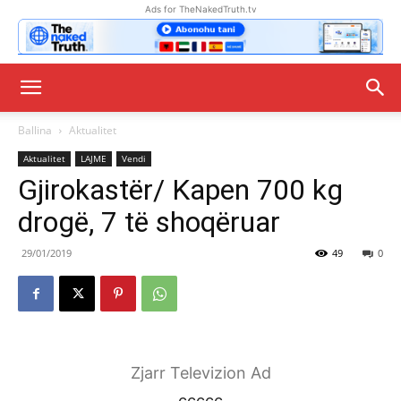
Ads for TheNakedTruth.tv
Ballina
Aktualitet
Aktualitet
LAJME
Vendi
Gjirokastër/ Kapen 700 kg
drogë, 7 të shoqëruar
29/01/2019
49
0
Zjarr Televizion Ad
ccccc