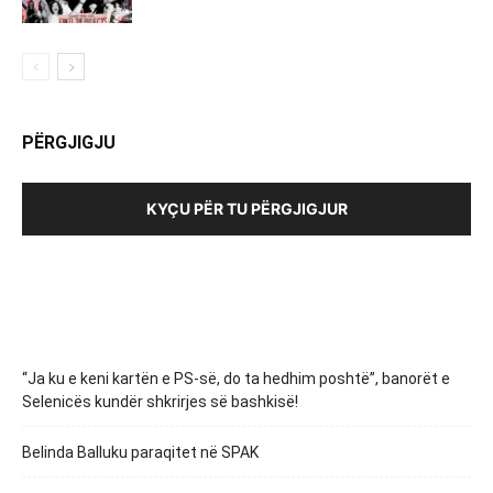
PËRGJIGJU
KYÇU PËR TU PËRGJIGJUR
“Ja ku e keni kartën e PS-së, do ta hedhim poshtë”, banorët e
Selenicës kundër shkrirjes së bashkisë!
Belinda Balluku paraqitet në SPAK