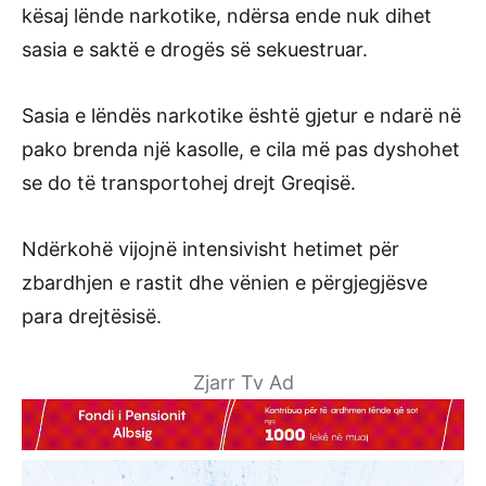
kësaj lënde narkotike, ndërsa ende nuk dihet
sasia e saktë e drogës së sekuestruar.
Sasia e lëndës narkotike është gjetur e ndarë në
pako brenda një kasolle, e cila më pas dyshohet
se do të transportohej drejt Greqisë.
Ndërkohë vijojnë intensivisht hetimet për
zbardhjen e rastit dhe vënien e përgjegjësve
para drejtësisë.
Zjarr Tv Ad