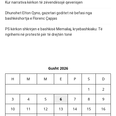
Kur narrativa kërkon të zëvendësojë qeverisjen
Dhunohet Elton Qyno, gazetari goditet në befasi nga
bashkëshortja e Florenc Çapjas
PS kërkon shkrirjen e bashkisë Memaliaj, kryebashkiaku: Të
ngrihemi në protestë për të drejtën tonë
Gusht 2026
H
M
M
E
P
S
D
1
2
3
4
5
6
7
8
9
10
11
12
13
14
15
16