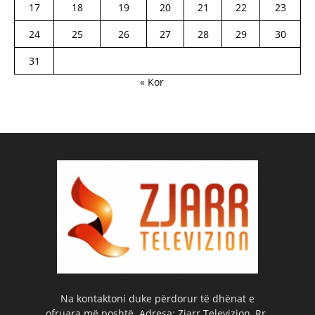
17
18
19
20
21
22
23
24
25
26
27
28
29
30
31
« Kor
Na kontaktoni duke përdorur të dhënat e
ofruara më poshtë. Adresa: Zjarr Televizion, Rr.