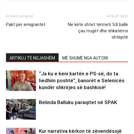
Artikulli paraprak
Artikulli tjetër
Pakt për emigrantët
Në këtë shtet tërmeti 5.8 ballë
çau rrugët dhe shkatërroi
shtëpitë
ARTIKUJ TË NGJASHËM
MË SHUMË NGA AUTORI
“Ja ku e keni kartën e PS-së, do ta
hedhim poshtë”, banorët e Selenicës
kundër shkrirjes së bashkisë!
Belinda Balluku paraqitet në SPAK
Kur narrativa kërkon të zëvendësojë