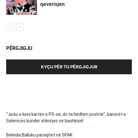
qeverisjen
PËRGJIGJU
KYÇU PËR TU PËRGJIGJUR
“Ja ku e keni kartën e PS-së, do ta hedhim poshtë”, banorët e
Selenicës kundër shkrirjes së bashkisë!
Belinda Balluku paraqitet në SPAK