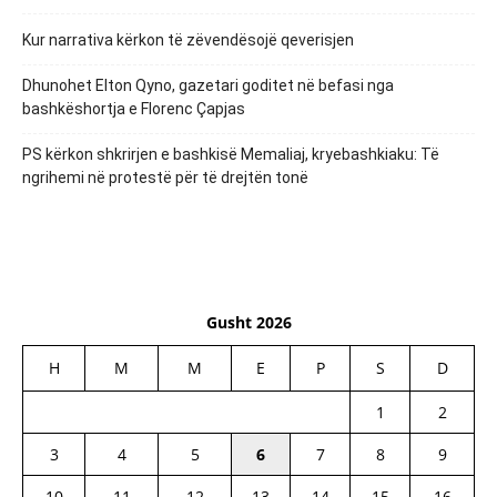
Kur narrativa kërkon të zëvendësojë qeverisjen
Dhunohet Elton Qyno, gazetari goditet në befasi nga
bashkëshortja e Florenc Çapjas
PS kërkon shkrirjen e bashkisë Memaliaj, kryebashkiaku: Të
ngrihemi në protestë për të drejtën tonë
Gusht 2026
H
M
M
E
P
S
D
1
2
3
4
5
6
7
8
9
10
11
12
13
14
15
16