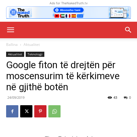
Ads for TheNakedTruth.tv
Ballina
Aktualitet
Aktualitet
Teknologji
Google fiton të drejtën për
moscensurim të kërkimeve
në gjithë botën
24/09/2019
43
0