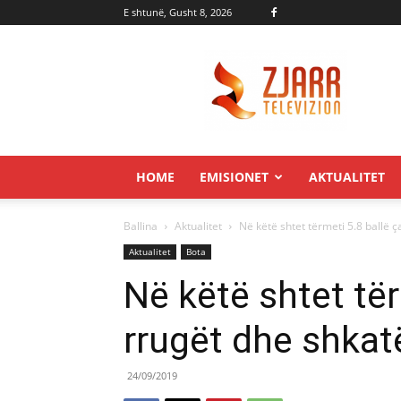
E shtunë, Gusht 8, 2026
Zjarr.tv
HOME
EMISIONET
AKTUALITET
Ballina
Aktualitet
Në këtë shtet tërmeti 5.8 ballë ç
Aktualitet
Bota
Në këtë shtet tër
rrugët dhe shkatë
24/09/2019