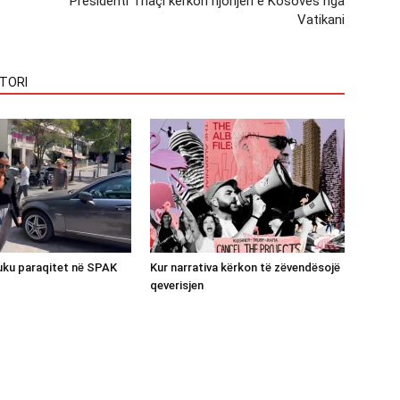
Presidenti Thaçi kërkon njohjen e Kosovës nga
Vatikani
TORI
luku paraqitet në SPAK
Kur narrativa kërkon të zëvendësojë
qeverisjen