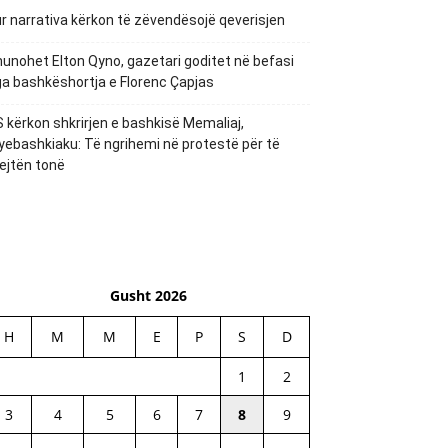
r narrativa kërkon të zëvendësojë qeverisjen
unohet Elton Qyno, gazetari goditet në befasi
a bashkëshortja e Florenc Çapjas
 kërkon shkrirjen e bashkisë Memaliaj,
yebashkiaku: Të ngrihemi në protestë për të
ejtën tonë
Gusht 2026
H
M
M
E
P
S
D
1
2
3
4
5
6
7
8
9