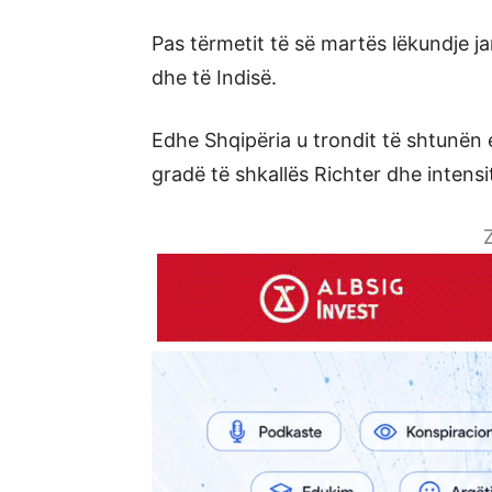
Pas tërmetit të së martës lëkundje j
dhe të Indisë.
Edhe Shqipëria u trondit të shtunën
gradë të shkallës Richter dhe intensit
Z