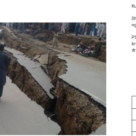
Ku
Dh
ng
PS
kr
dr