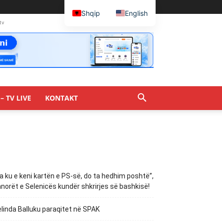
Shqip
English
tv
– TV LIVE
KONTAKT
a ku e keni kartën e PS-së, do ta hedhim poshtë”,
norët e Selenicës kundër shkrirjes së bashkisë!
linda Balluku paraqitet në SPAK