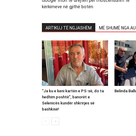
Google fiton të drejtën për moscensurim të
kërkimeve në gjithë botën
ARTIKUJ TË NGJASHËM
MË SHUMË NGA AU
“Ja ku e keni kartën e PS-së, do ta
Belinda Bal
hedhim poshtë”, banorët e
Selenicës kundër shkrirjes së
bashkisë!