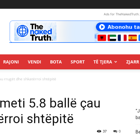
Ads for TheNakedTruth.
RAJONI
VENDI
BOTA
SPORT
TË TJERA
ZJARR 
au rrugët dhe shkatërroi shtëpitë
meti 5.8 ballë çau
“J
rroi shtëpitë
ba
37
0
Be