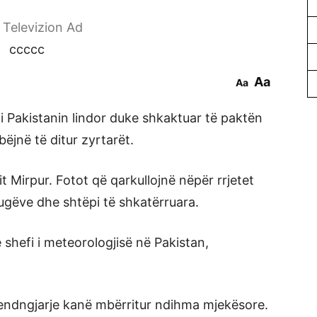
r Televizion Ad
ccccc
Aa
Aa
i Pakistanin lindor duke shkaktuar të paktën
bëjnë të ditur zyrtarët.
it Mirpur. Fotot që qarkullojnë nëpër rrjetet
rugëve dhe shtëpi të shkatërruara.
 shefi i meteorologjisë në Pakistan,
 vendngjarje kanë mbërritur ndihma mjekësore.