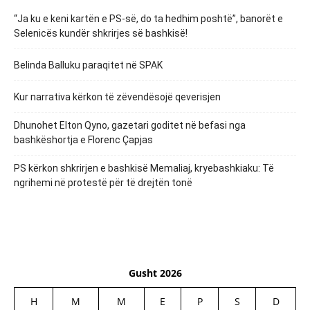
“Ja ku e keni kartën e PS-së, do ta hedhim poshtë”, banorët e
Selenicës kundër shkrirjes së bashkisë!
Belinda Balluku paraqitet në SPAK
Kur narrativa kërkon të zëvendësojë qeverisjen
Dhunohet Elton Qyno, gazetari goditet në befasi nga
bashkëshortja e Florenc Çapjas
PS kërkon shkrirjen e bashkisë Memaliaj, kryebashkiaku: Të
ngrihemi në protestë për të drejtën tonë
Gusht 2026
H
M
M
E
P
S
D