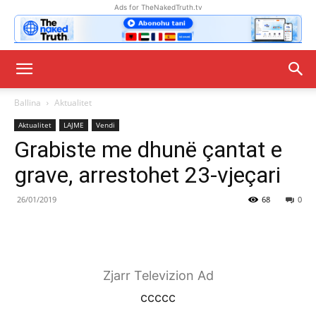
Ads for TheNakedTruth.tv
Ballina
Aktualitet
Aktualitet
LAJME
Vendi
Grabiste me dhunë çantat e
grave, arrestohet 23-vjeçari
26/01/2019
68
0
Zjarr Televizion Ad
ccccc