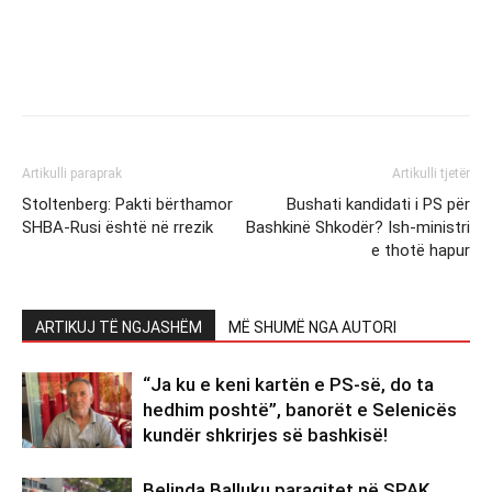
Artikulli paraprak
Artikulli tjetër
Stoltenberg: Pakti bërthamor
Bushati kandidati i PS për
SHBA-Rusi është në rrezik
Bashkinë Shkodër? Ish-ministri
e thotë hapur
ARTIKUJ TË NGJASHËM
MË SHUMË NGA AUTORI
“Ja ku e keni kartën e PS-së, do ta
hedhim poshtë”, banorët e Selenicës
kundër shkrirjes së bashkisë!
Belinda Balluku paraqitet në SPAK