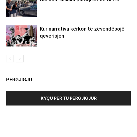
Kur narrativa kërkon të zëvendësojë
qeverisjen
PËRGJIGJU
KYÇU PËR TU PËRGJIGJUR