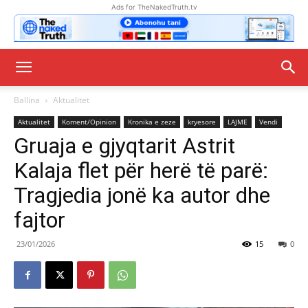
Ads for TheNakedTruth.tv
Ballina
Aktualitet
Aktualitet
Koment/Opinion
Kronika e zeze
kryesore
LAJME
Vendi
Gruaja e gjyqtarit Astrit
Kalaja flet për herë të parë:
Tragjedia jonë ka autor dhe
fajtor
23/01/2026
15
0