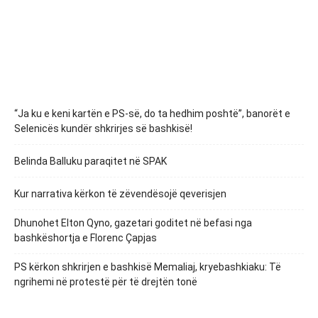
“Ja ku e keni kartën e PS-së, do ta hedhim poshtë”, banorët e
Selenicës kundër shkrirjes së bashkisë!
Belinda Balluku paraqitet në SPAK
Kur narrativa kërkon të zëvendësojë qeverisjen
Dhunohet Elton Qyno, gazetari goditet në befasi nga
bashkëshortja e Florenc Çapjas
PS kërkon shkrirjen e bashkisë Memaliaj, kryebashkiaku: Të
ngrihemi në protestë për të drejtën tonë