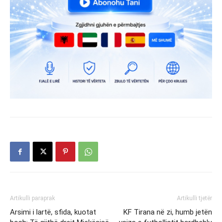
Artikulli paraprak
Artikulli tjetër
Arsimi i lartë, sfida, kuotat
KF Tirana në zi, humb jetën