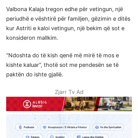
Valbona Kalaja tregon edhe për vetingun, një
periudhë e vështirë për familjen, gëzimin e ditës
kur Astriti e kaloi vetingun, një bekim që sot e
konsideron mallkim.
“Ndoshta do të kish qenë më mirë të mos e
kishte kaluar”, thotë sot me pendesën se të
paktën do ishte gjallë.
Zjarr Tv Ad