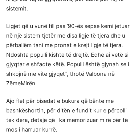
sistemit.
Ligjet që u vunë fill pas ’90-ës sepse kemi jetuar
në një sistem tjetër me disa ligje të tjera dhe u
përballëm tani me pronat e krejt ligje të tjera.
Ndoshta populli kishte të drejtë. Edhe ai vetë si
gjyqtar e shfaqte këtë. Populli është gjynah se i
shkojnë me vite gjyqet”, thotë Valbona në
ZëmeMirën.
Ajo flet për bisedat e bukura që bënte me
bashkëshortin, për ditën e fundit kur e përcolli
tek dera, detaje që i ka memorizuar mirë për të
mos i harruar kurrë.