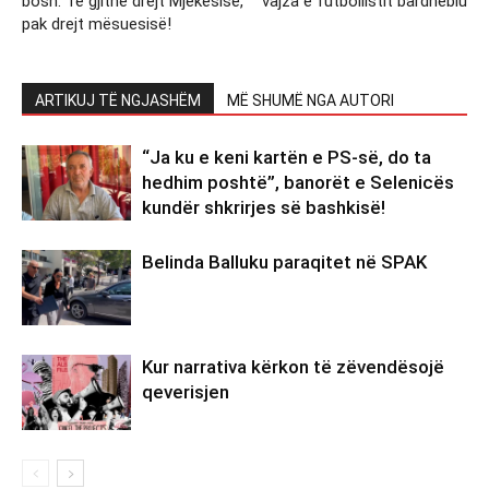
bosh: Të gjithë drejt Mjekësisë,
vajza e futbollistit bardheblu
pak drejt mësuesisë!
ARTIKUJ TË NGJASHËM
MË SHUMË NGA AUTORI
“Ja ku e keni kartën e PS-së, do ta
hedhim poshtë”, banorët e Selenicës
kundër shkrirjes së bashkisë!
Belinda Balluku paraqitet në SPAK
Kur narrativa kërkon të zëvendësojë
qeverisjen