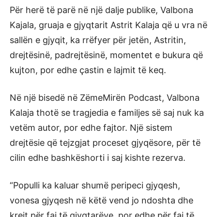
Për herë të parë në një dalje publike, Valbona
Kajala, gruaja e gjyqtarit Astrit Kalaja që u vra në
sallën e gjyqit, ka rrëfyer për jetën, Astritin,
drejtësinë, padrejtësinë, momentet e bukura që
kujton, por edhe çastin e lajmit të keq.
Në një bisedë në ZëmeMirën Podcast, Valbona
Kalaja thotë se tragjedia e familjes së saj nuk ka
vetëm autor, por edhe fajtor. Një sistem
drejtësie që tejzgjat proceset gjyqësore, për të
cilin edhe bashkëshorti i saj kishte rezerva.
“Populli ka kaluar shumë peripeci gjyqesh,
vonesa gjyqesh në këtë vend jo ndoshta dhe
krejt për faj të gjyqtarëve, por edhe për faj të