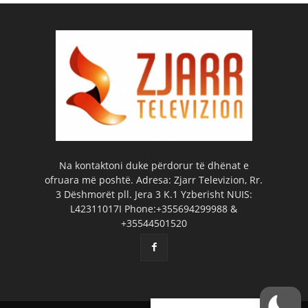
Na kontaktoni duke përdorur të dhënat e
ofruara më poshtë. Adresa: Zjarr Televizion, Rr.
3 Dëshmorët pll. Jera 3 K.1 Yzberisht NUIS:
L42311017I Phone:+355694299988 &
+35544501520