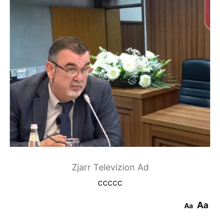
Zjarr Televizion Ad
ccccc
Aa
Aa