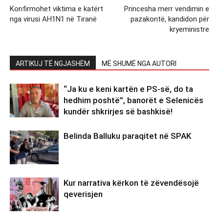
Konfirmohet viktima e katërt
Princesha merr vendimin e
nga virusi AH1N1 në Tiranë
pazakontë, kandidon për
kryeministre
ARTIKUJ TË NGJASHËM
MË SHUMË NGA AUTORI
“Ja ku e keni kartën e PS-së, do ta
hedhim poshtë”, banorët e Selenicës
kundër shkrirjes së bashkisë!
Belinda Balluku paraqitet në SPAK
Kur narrativa kërkon të zëvendësojë
qeverisjen