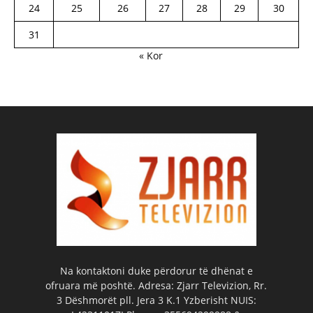
24
25
26
27
28
29
30
31
« Kor
Na kontaktoni duke përdorur të dhënat e
ofruara më poshtë. Adresa: Zjarr Televizion, Rr.
3 Dëshmorët pll. Jera 3 K.1 Yzberisht NUIS: