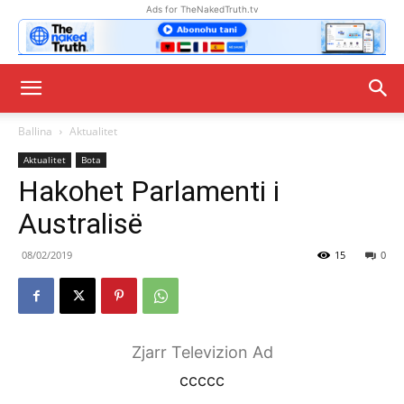
Ads for TheNakedTruth.tv
Ballina
Aktualitet
Aktualitet
Bota
Hakohet Parlamenti i
Australisë
08/02/2019
15
0
Zjarr Televizion Ad
ccccc