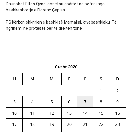
Dhunohet Elton Qyno, gazetari goditet në befasi nga
bashkëshortja e Florenc Çapjas
PS kërkon shkrirjen e bashkisë Memaliaj, kryebashkiaku: Të
ngrihemi në protestë për të drejtën tonë
Gusht 2026
H
M
M
E
P
S
D
1
2
3
4
5
6
7
8
9
10
11
12
13
14
15
16
17
18
19
20
21
22
23