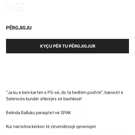
PËRGJIGJU
KYÇU PËR TU PËRGJIGJUR
“Ja ku e keni kartën e PS-së, do ta hedhim poshtë”, banorët e
Selenicës kundër shkrirjes së bashkisë!
Belinda Balluku paraqitet në SPAK
Kur narrativa kërkon të zëvendësojë qeverisjen