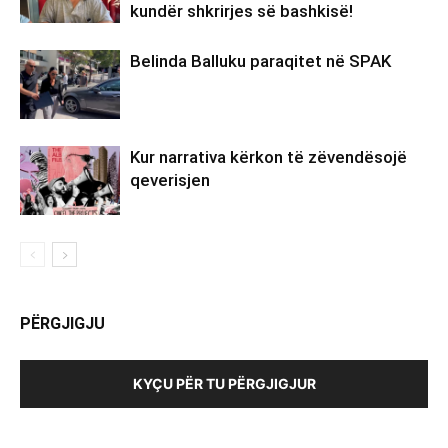
kundër shkrirjes së bashkisë!
Belinda Balluku paraqitet në SPAK
Kur narrativa kërkon të zëvendësojë
qeverisjen
PËRGJIGJU
KYÇU PËR TU PËRGJIGJUR