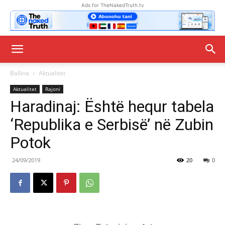
Ads for TheNakedTruth.tv
Ballina
Aktualitet
Aktualitet
Rajoni
Haradinaj: Është hequr tabela
‘Republika e Serbisë’ në Zubin
Potok
24/09/2019
20
0