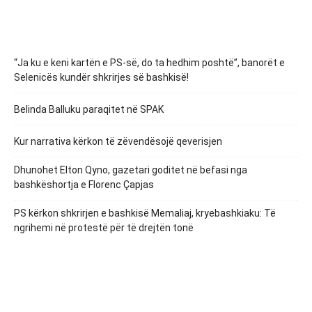
“Ja ku e keni kartën e PS-së, do ta hedhim poshtë”, banorët e
Selenicës kundër shkrirjes së bashkisë!
Belinda Balluku paraqitet në SPAK
Kur narrativa kërkon të zëvendësojë qeverisjen
Dhunohet Elton Qyno, gazetari goditet në befasi nga
bashkëshortja e Florenc Çapjas
PS kërkon shkrirjen e bashkisë Memaliaj, kryebashkiaku: Të
ngrihemi në protestë për të drejtën tonë