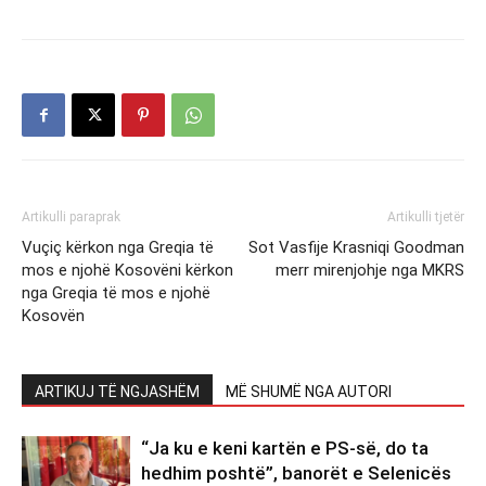
Artikulli paraprak
Artikulli tjetër
Vuçiç kërkon nga Greqia të
Sot Vasfije Krasniqi Goodman
mos e njohë Kosovëni kërkon
merr mirenjohje nga MKRS
nga Greqia të mos e njohë
Kosovën
ARTIKUJ TË NGJASHËM
MË SHUMË NGA AUTORI
“Ja ku e keni kartën e PS-së, do ta
hedhim poshtë”, banorët e Selenicës