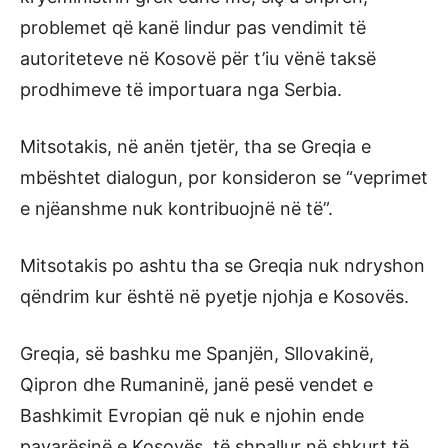
problemet që kanë lindur pas vendimit të
autoriteteve në Kosovë për t’iu vënë taksë
prodhimeve të importuara nga Serbia.
Mitsotakis, në anën tjetër, tha se Greqia e
mbështet dialogun, por konsideron se “veprimet
e njëanshme nuk kontribuojnë në të”.
Mitsotakis po ashtu tha se Greqia nuk ndryshon
qëndrim kur është në pyetje njohja e Kosovës.
Greqia, së bashku me Spanjën, Sllovakinë,
Qipron dhe Rumaninë, janë pesë vendet e
Bashkimit Evropian që nuk e njohin ende
pavarësinë e Kosovës, të shpallur në shkurt të