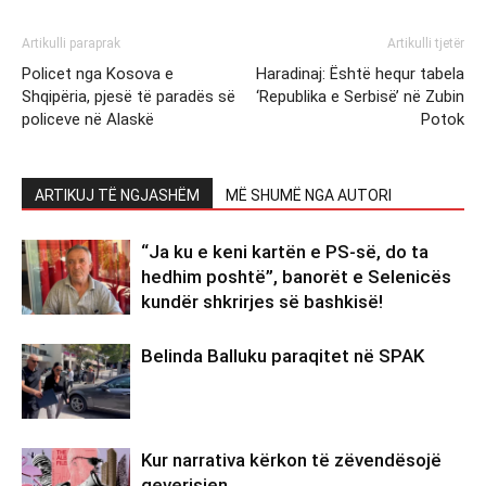
Artikulli paraprak
Artikulli tjetër
Policet nga Kosova e
Haradinaj: Është hequr tabela
Shqipëria, pjesë të paradës së
‘Republika e Serbisë’ në Zubin
policeve në Alaskë
Potok
ARTIKUJ TË NGJASHËM
MË SHUMË NGA AUTORI
“Ja ku e keni kartën e PS-së, do ta
hedhim poshtë”, banorët e Selenicës
kundër shkrirjes së bashkisë!
Belinda Balluku paraqitet në SPAK
Kur narrativa kërkon të zëvendësojë
qeverisjen