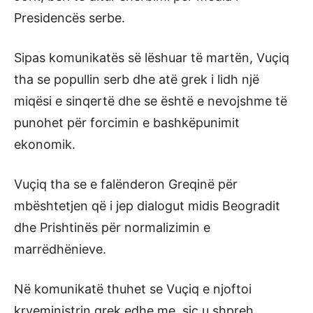
Presidencës serbe.
Sipas komunikatës së lëshuar të martën, Vuçiq
tha se popullin serb dhe atë grek i lidh një
miqësi e sinqertë dhe se është e nevojshme të
punohet për forcimin e bashkëpunimit
ekonomik.
Vuçiq tha se e falënderon Greqinë për
mbështetjen që i jep dialogut midis Beogradit
dhe Prishtinës për normalizimin e
marrëdhënieve.
Në komunikatë thuhet se Vuçiq e njoftoi
kryeministrin grek edhe me, siç u shpreh,