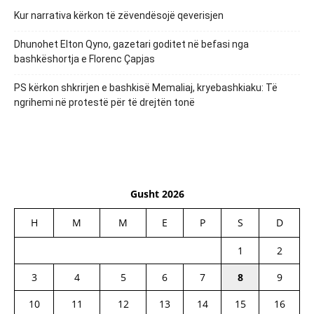
Kur narrativa kërkon të zëvendësojë qeverisjen
Dhunohet Elton Qyno, gazetari goditet në befasi nga
bashkëshortja e Florenc Çapjas
PS kërkon shkrirjen e bashkisë Memaliaj, kryebashkiaku: Të
ngrihemi në protestë për të drejtën tonë
Gusht 2026
H
M
M
E
P
S
D
1
2
3
4
5
6
7
8
9
10
11
12
13
14
15
16