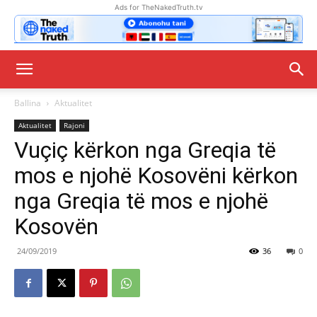
Ads for TheNakedTruth.tv
Ballina
Aktualitet
Aktualitet
Rajoni
Vuçiç kërkon nga Greqia të
mos e njohë Kosovëni kërkon
nga Greqia të mos e njohë
Kosovën
24/09/2019
36
0