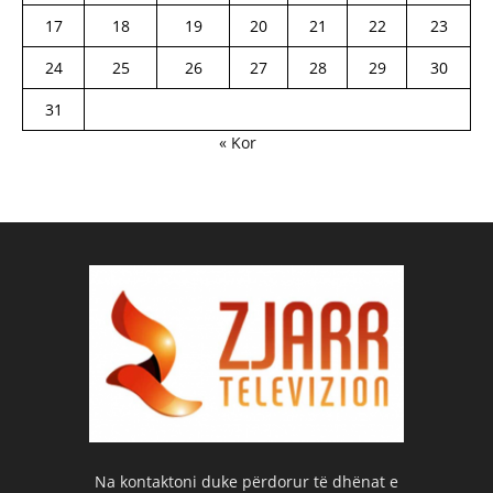
17
18
19
20
21
22
23
24
25
26
27
28
29
30
31
« Kor
Na kontaktoni duke përdorur të dhënat e