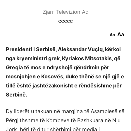
Zjarr Televizion Ad
ccccc
Aa
Aa
Presidenti i Serbisë, Aleksandar Vuçiq, kërkoi
nga kryeministri grek, Kyriakos Mitsotakis, që
Greqia të mos e ndryshojë qëndrimin për
mosnjohjen e Kosovës, duke thënë se një gjë e
tillë është jashtëzakonisht e rëndësishme për
Serbinë.
Dy liderët u takuan në margjina të Asamblesë së
Përgjithshme të Kombeve të Bashkuara në Nju
Jork, bëri të ditur shërbimi për media i