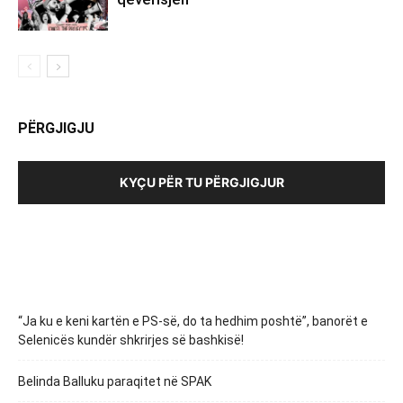
PËRGJIGJU
KYÇU PËR TU PËRGJIGJUR
“Ja ku e keni kartën e PS-së, do ta hedhim poshtë”, banorët e
Selenicës kundër shkrirjes së bashkisë!
Belinda Balluku paraqitet në SPAK