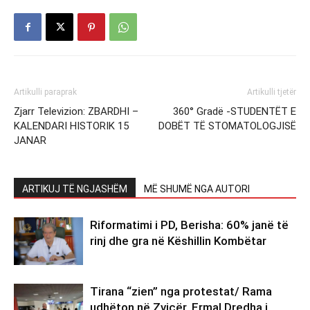
Artikulli paraprak
Artikulli tjetër
Zjarr Televizion: ZBARDHI –
360° Gradë -STUDENTËT E
KALENDARI HISTORIK 15
DOBËT TË STOMATOLOGJISË
JANAR
ARTIKUJ TË NGJASHËM
MË SHUMË NGA AUTORI
Riformatimi i PD, Berisha: 60% janë të
rinj dhe gra në Këshillin Kombëtar
Tirana “zien” nga protestat/ Rama
udhëton në Zvicër, Ermal Dredha i