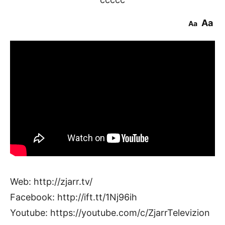
Aa
Aa
Web: http://zjarr.tv/
Facebook: http://ift.tt/1Nj96ih
Youtube: https://youtube.com/c/ZjarrTelevizion