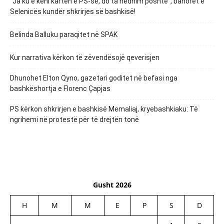
“Ja ku e keni kartën e PS-së, do ta hedhim poshtë”, banorët e
Selenicës kundër shkrirjes së bashkisë!
Belinda Balluku paraqitet në SPAK
Kur narrativa kërkon të zëvendësojë qeverisjen
Dhunohet Elton Qyno, gazetari goditet në befasi nga
bashkëshortja e Florenc Çapjas
PS kërkon shkrirjen e bashkisë Memaliaj, kryebashkiaku: Të
ngrihemi në protestë për të drejtën tonë
Gusht 2026
H
M
M
E
P
S
D