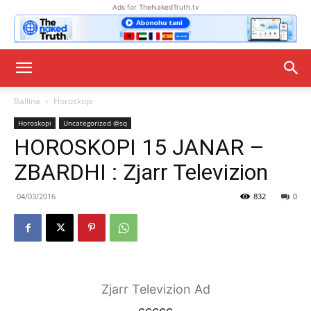
Ads for TheNakedTruth.tv
Ballina
Horoskopi
Horoskopi
Uncategorized @sq
HOROSKOPI 15 JANAR –
ZBARDHI : Zjarr Televizion
04/03/2016
832
0
Zjarr Televizion Ad
ccccc