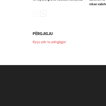
mban valixh
PËRGJIGJU
Kyçu për tu përgjigjur