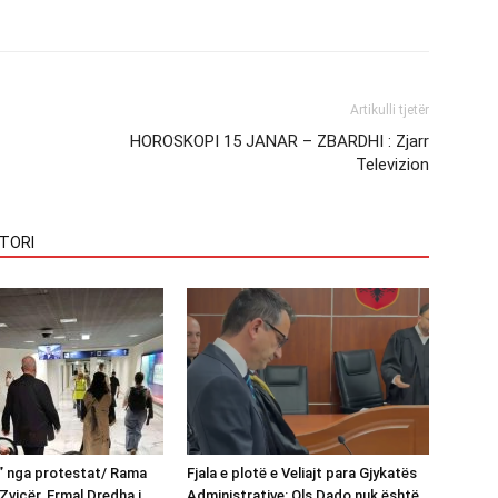
Artikulli tjetër
HOROSKOPI 15 JANAR – ZBARDHI : Zjarr
Televizion
TORI
n” nga protestat/ Rama
Fjala e plotë e Veliajt para Gjykatës
Zvicër, Ermal Dredha i
Administrative: Ols Dado nuk është