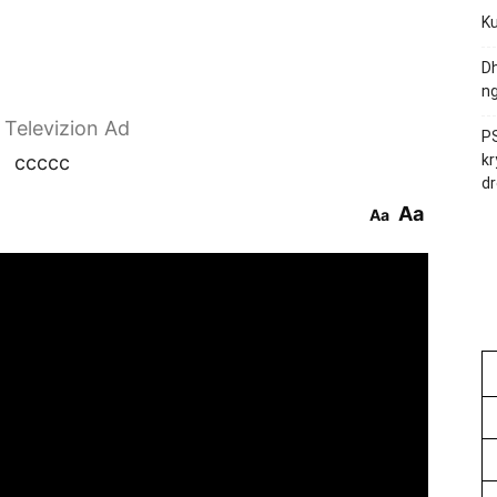
Ku
Dh
ng
r Televizion Ad
PS
ccccc
kr
dr
Aa
Aa