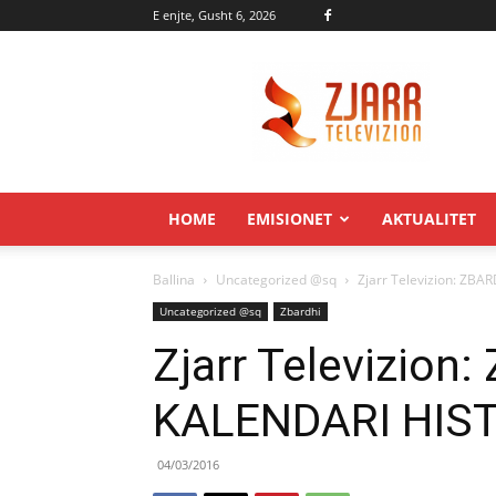
E enjte, Gusht 6, 2026
Zjarr.tv
HOME
EMISIONET
AKTUALITET
Ballina
Uncategorized @sq
Zjarr Televizion: ZB
Uncategorized @sq
Zbardhi
Zjarr Televizion
KALENDARI HIS
04/03/2016