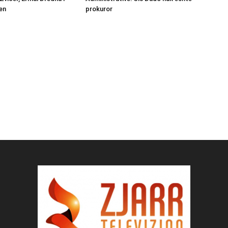
en
prokuror