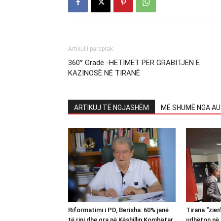
Artikulli paraprak
360° Gradë -HETIMET PËR GRABITJEN E
KAZINOSË NË TIRANË
ARTIKUJ TË NGJASHËM
MË SHUMË NGA AU
Riformatimi i PD, Berisha: 60% janë
Tirana “zie
të rinj dhe gra në Këshillin Kombëtar
udhëton në 