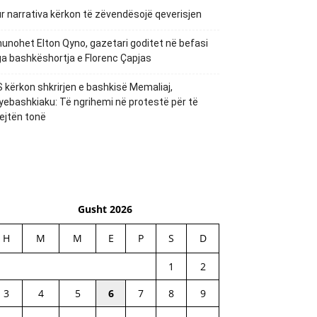
r narrativa kërkon të zëvendësojë qeverisjen
unohet Elton Qyno, gazetari goditet në befasi
a bashkëshortja e Florenc Çapjas
 kërkon shkrirjen e bashkisë Memaliaj,
yebashkiaku: Të ngrihemi në protestë për të
ejtën tonë
Gusht 2026
H
M
M
E
P
S
D
1
2
3
4
5
6
7
8
9