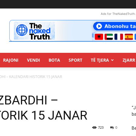
Ads for TheNakedTruth.
RAJONI
VENDI
BOTA
SPORT
TË TJERA
ZJARR 
ARDHI – KALENDARI HISTORIK 15 JANAR
: ZBARDHI –
“J
TORIK 15 JANAR
ba
723
0
Be