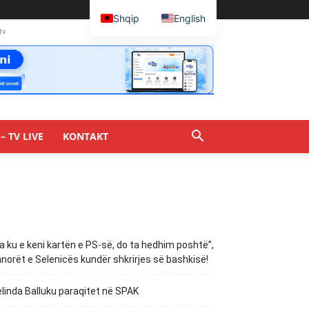
Shqip
English
tv
– TV LIVE
KONTAKT
a ku e keni kartën e PS-së, do ta hedhim poshtë”,
norët e Selenicës kundër shkrirjes së bashkisë!
linda Balluku paraqitet në SPAK