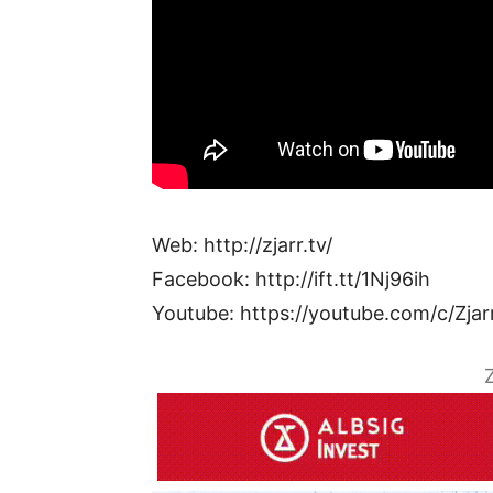
Web: http://zjarr.tv/
Facebook: http://ift.tt/1Nj96ih
Youtube: https://youtube.com/c/Zjar
Z