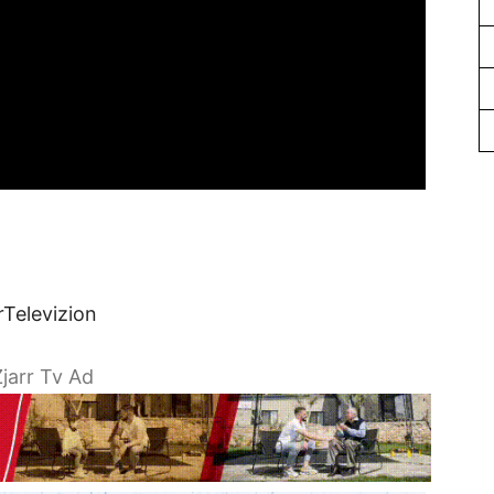
rTelevizion
jarr Tv Ad