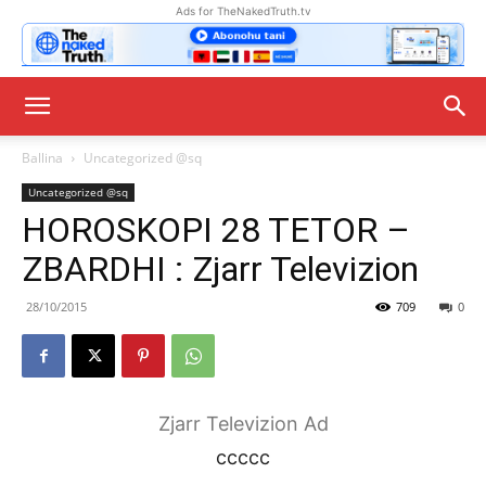
Ads for TheNakedTruth.tv
Ballina
Uncategorized @sq
Uncategorized @sq
HOROSKOPI 28 TETOR –
ZBARDHI : Zjarr Televizion
28/10/2015
709
0
Zjarr Televizion Ad
ccccc