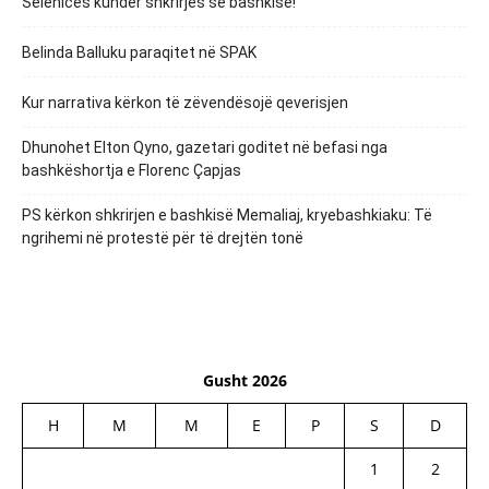
Selenicës kundër shkrirjes së bashkisë!
Belinda Balluku paraqitet në SPAK
Kur narrativa kërkon të zëvendësojë qeverisjen
Dhunohet Elton Qyno, gazetari goditet në befasi nga
bashkëshortja e Florenc Çapjas
PS kërkon shkrirjen e bashkisë Memaliaj, kryebashkiaku: Të
ngrihemi në protestë për të drejtën tonë
Gusht 2026
H
M
M
E
P
S
D
1
2