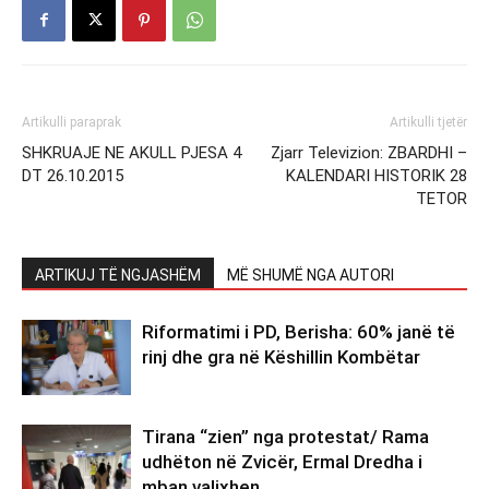
Artikulli paraprak
Artikulli tjetër
SHKRUAJE NE AKULL PJESA 4
Zjarr Televizion: ZBARDHI –
DT 26.10.2015
KALENDARI HISTORIK 28
TETOR
ARTIKUJ TË NGJASHËM
MË SHUMË NGA AUTORI
Riformatimi i PD, Berisha: 60% janë të
rinj dhe gra në Këshillin Kombëtar
Tirana “zien” nga protestat/ Rama
udhëton në Zvicër, Ermal Dredha i
mban valixhen