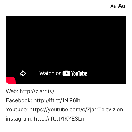
Aa
Aa
Web: http://zjarr.tv/
Facebook: http://ift.tt/1Nj96ih
Youtube: https://youtube.com/c/ZjarrTelevizion
instagram: http://ift.tt/1KYE3Lm