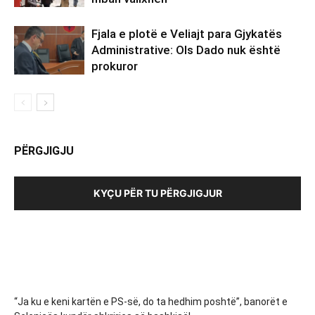
Fjala e plotë e Veliajt para Gjykatës
Administrative: Ols Dado nuk është
prokuror
PËRGJIGJU
KYÇU PËR TU PËRGJIGJUR
“Ja ku e keni kartën e PS-së, do ta hedhim poshtë”, banorët e