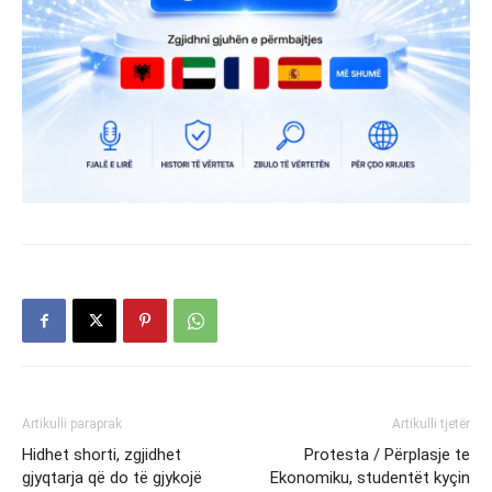
Artikulli paraprak
Artikulli tjetër
Hidhet shorti, zgjidhet
Protesta / Përplasje te
gjyqtarja që do të gjykojë
Ekonomiku, studentët kyçin