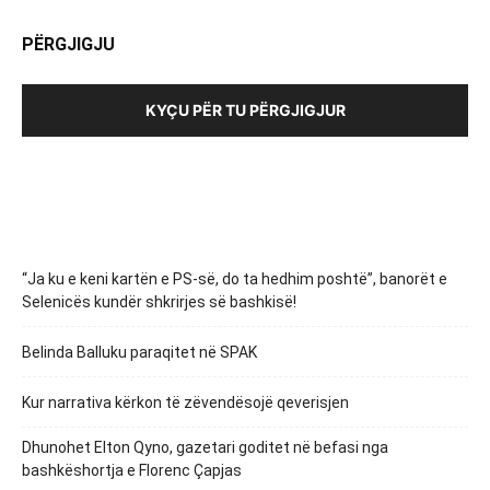
PËRGJIGJU
KYÇU PËR TU PËRGJIGJUR
“Ja ku e keni kartën e PS-së, do ta hedhim poshtë”, banorët e
Selenicës kundër shkrirjes së bashkisë!
Belinda Balluku paraqitet në SPAK
Kur narrativa kërkon të zëvendësojë qeverisjen
Dhunohet Elton Qyno, gazetari goditet në befasi nga
bashkëshortja e Florenc Çapjas