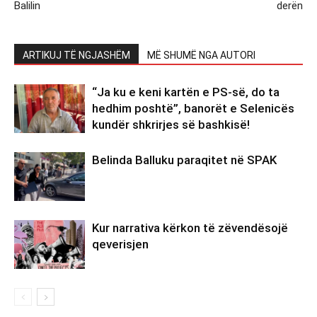
Balilin
derën
ARTIKUJ TË NGJASHËM
MË SHUMË NGA AUTORI
“Ja ku e keni kartën e PS-së, do ta
hedhim poshtë”, banorët e Selenicës
kundër shkrirjes së bashkisë!
Belinda Balluku paraqitet në SPAK
Kur narrativa kërkon të zëvendësojë
qeverisjen