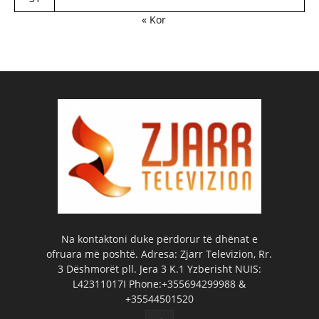
« Kor
Na kontaktoni duke përdorur të dhënat e
ofruara më poshtë. Adresa: Zjarr Televizion, Rr.
3 Dëshmorët pll. Jera 3 K.1 Yzberisht NUIS:
L42311017I Phone:+355694299988 &
+35544501520