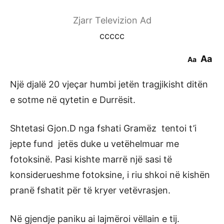
Zjarr Televizion Ad
ccccc
Aa
Aa
Një djalë 20 vjeçar humbi jetën tragjikisht ditën
e sotme në qytetin e Durrësit.
Shtetasi Gjon.D nga fshati Gramëz tentoi t’i
jepte fund jetës duke u vetëhelmuar me
fotoksinë. Pasi kishte marrë një sasi të
konsiderueshme fotoksine, i riu shkoi në kishën
pranë fshatit për të kryer vetëvrasjen.
Në gjendje paniku ai lajmëroi vëllain e tij.