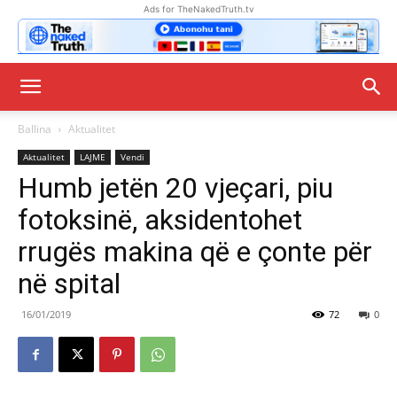
Ads for TheNakedTruth.tv
Ballina
Aktualitet
Aktualitet
LAJME
Vendi
Humb jetën 20 vjeçari, piu
fotoksinë, aksidentohet
rrugës makina që e çonte për
në spital
16/01/2019
72
0