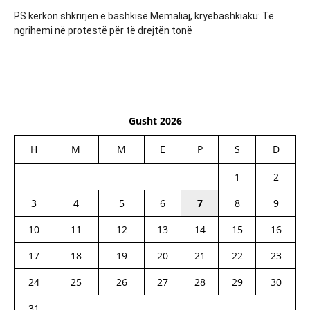
PS kërkon shkrirjen e bashkisë Memaliaj, kryebashkiaku: Të
ngrihemi në protestë për të drejtën tonë
Gusht 2026
H
M
M
E
P
S
D
1
2
3
4
5
6
7
8
9
10
11
12
13
14
15
16
17
18
19
20
21
22
23
24
25
26
27
28
29
30
31