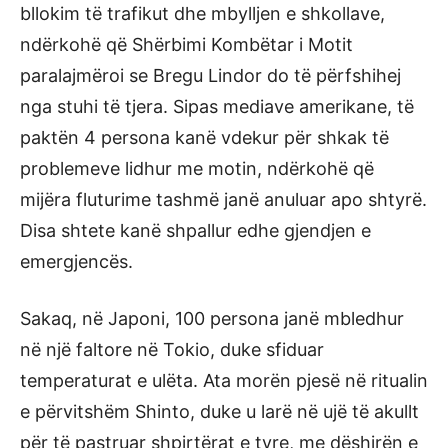
bllokim të trafikut dhe mbylljen e shkollave,
ndërkohë që Shërbimi Kombëtar i Motit
paralajmëroi se Bregu Lindor do të përfshihej
nga stuhi të tjera. Sipas mediave amerikane, të
paktën 4 persona kanë vdekur për shkak të
problemeve lidhur me motin, ndërkohë që
mijëra fluturime tashmë janë anuluar apo shtyrë.
Disa shtete kanë shpallur edhe gjendjen e
emergjencës.
Sakaq, në Japoni, 100 persona janë mbledhur
në një faltore në Tokio, duke sfiduar
temperaturat e ulëta. Ata morën pjesë në ritualin
e përvitshëm Shinto, duke u larë në ujë të akullt
për të pastruar shpirtërat e tyre, me dëshirën e