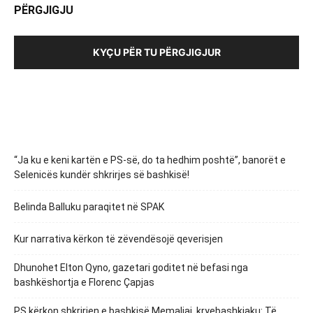
PËRGJIGJU
KYÇU PËR TU PËRGJIGJUR
“Ja ku e keni kartën e PS-së, do ta hedhim poshtë”, banorët e
Selenicës kundër shkrirjes së bashkisë!
Belinda Balluku paraqitet në SPAK
Kur narrativa kërkon të zëvendësojë qeverisjen
Dhunohet Elton Qyno, gazetari goditet në befasi nga
bashkëshortja e Florenc Çapjas
PS kërkon shkrirjen e bashkisë Memaliaj, kryebashkiaku: Të