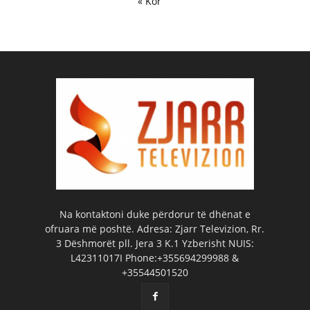
« Kor
Na kontaktoni duke përdorur të dhënat e
ofruara më poshtë. Adresa: Zjarr Televizion, Rr.
3 Dëshmorët pll. Jera 3 K.1 Yzberisht NUIS:
L42311017I Phone:+355694299988 &
+35544501520