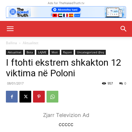
Ads for TheNakedTruth.tv
Ballina
Aktualitet
Aktualitet
Bota
LAJME
Moti
Rajoni
Uncategorized @sq
I ftohti ekstrem shkakton 12
viktima në Poloni
08/01/2017
957
0
Zjarr Televizion Ad
ccccc