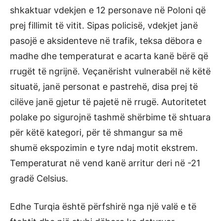
shkaktuar vdekjen e 12 personave në Poloni që
prej fillimit të vitit. Sipas policisë, vdekjet janë
pasojë e aksidenteve në trafik, teksa dëbora e
madhe dhe temperaturat e acarta kanë bërë që
rrugët të ngrijnë. Veçanërisht vulnerabël në këtë
situatë, janë personat e pastrehë, disa prej të
cilëve janë gjetur të pajetë në rrugë. Autoritetet
polake po sigurojnë tashmë shërbime të shtuara
për këtë kategori, për të shmangur sa më
shumë ekspozimin e tyre ndaj motit ekstrem.
Temperaturat në vend kanë arritur deri në -21
gradë Celsius.
Edhe Turqia është përfshirë nga një valë e të