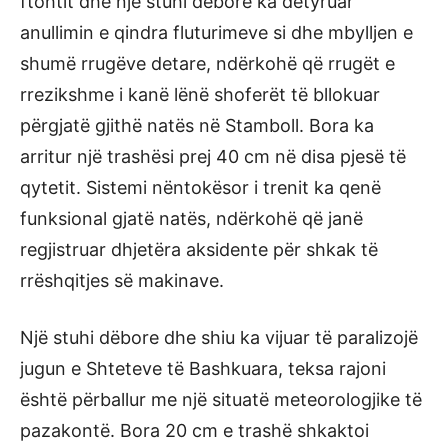
ftohtit dhe një stuhi dëbore ka detyruar
anullimin e qindra fluturimeve si dhe mbylljen e
shumë rrugëve detare, ndërkohë që rrugët e
rrezikshme i kanë lënë shoferët të bllokuar
përgjatë gjithë natës në Stamboll. Bora ka
arritur një trashësi prej 40 cm në disa pjesë të
qytetit. Sistemi nëntokësor i trenit ka qenë
funksional gjatë natës, ndërkohë që janë
regjistruar dhjetëra aksidente për shkak të
rrëshqitjes së makinave.
Një stuhi dëbore dhe shiu ka vijuar të paralizojë
jugun e Shteteve të Bashkuara, teksa rajoni
është përballur me një situatë meteorologjike të
pazakontë. Bora 20 cm e trashë shkaktoi