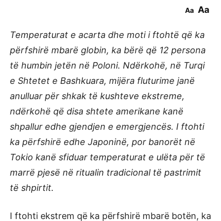
Aa
Aa
Temperaturat e acarta dhe moti i ftohtë që ka
përfshirë mbarë globin, ka bërë që 12 persona
të humbin jetën në Poloni. Ndërkohë, në Turqi
e Shtetet e Bashkuara, mijëra fluturime janë
anulluar për shkak të kushteve ekstreme,
ndërkohë që disa shtete amerikane kanë
shpallur edhe gjendjen e emergjencës. I ftohti
ka përfshirë edhe Japoninë, por banorët në
Tokio kanë sfiduar temperaturat e ulëta për të
marrë pjesë në ritualin tradicional të pastrimit
të shpirtit.
I ftohti ekstrem që ka përfshirë mbarë botën, ka