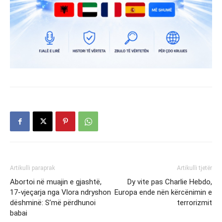
Artikulli paraprak
Artikulli tjetër
Abortoi në muajin e gjashtë,
Dy vite pas Charlie Hebdo,
17-vjeçarja nga Vlora ndryshon
Europa ende nën kërcënimin e
dëshminë: S’më përdhunoi
terrorizmit
babai