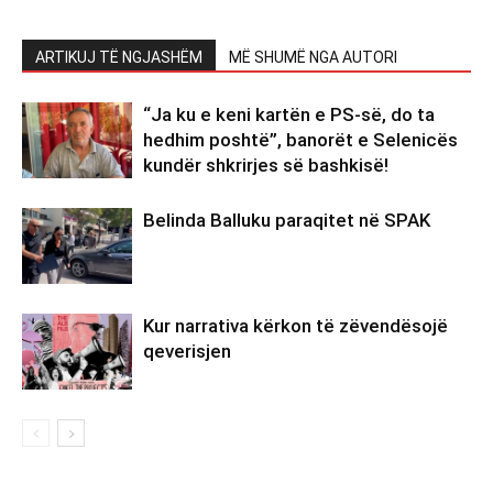
ARTIKUJ TË NGJASHËM
MË SHUMË NGA AUTORI
“Ja ku e keni kartën e PS-së, do ta
hedhim poshtë”, banorët e Selenicës
kundër shkrirjes së bashkisë!
Belinda Balluku paraqitet në SPAK
Kur narrativa kërkon të zëvendësojë
qeverisjen