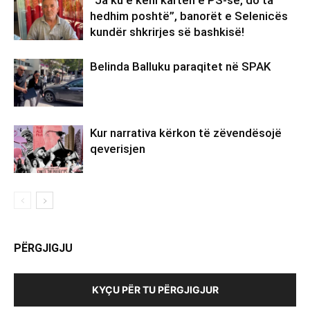
“Ja ku e keni kartën e PS-së, do ta
hedhim poshtë”, banorët e Selenicës
kundër shkrirjes së bashkisë!
Belinda Balluku paraqitet në SPAK
Kur narrativa kërkon të zëvendësojë
qeverisjen
PËRGJIGJU
KYÇU PËR TU PËRGJIGJUR