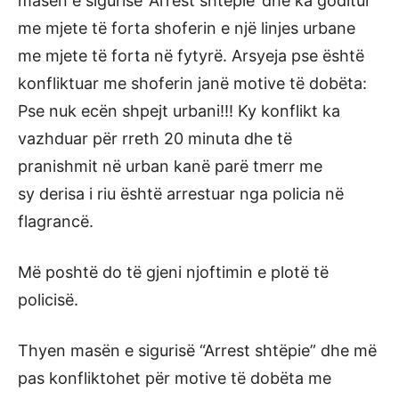
masën e sigurisë ‘Arrest shtëpie’ dhe ka goditur
me mjete të forta shoferin e një linjes urbane
me mjete të forta në fytyrë. Arsyeja pse është
konfliktuar me shoferin janë motive të dobëta:
Pse nuk ecën shpejt urbani!!! Ky konflikt ka
vazhduar për rreth 20 minuta dhe të
pranishmit në urban kanë parë tmerr me
sy derisa i riu është arrestuar nga policia në
flagrancë.
Më poshtë do të gjeni njoftimin e plotë të
policisë.
Thyen masën e sigurisë “Arrest shtëpie” dhe më
pas konfliktohet për motive të dobëta me