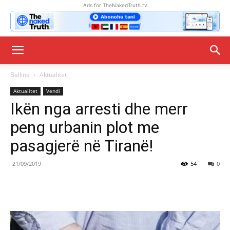
Ads for TheNakedTruth.tv
Ballina
Aktualitet
Aktualitet
Vendi
Ikën nga arresti dhe merr
peng urbanin plot me
pasagjerë në Tiranë!
21/09/2019
54
0