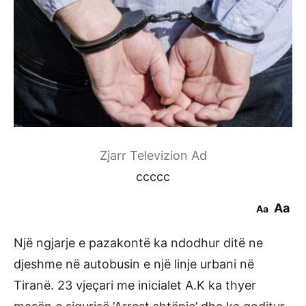
Zjarr Televizion Ad
ccccc
Aa
Aa
Një ngjarje e pazakontë ka ndodhur ditë ne
djeshme në autobusin e një linje urbani në
Tiranë. 23 vjeçari me inicialet A.K ka thyer