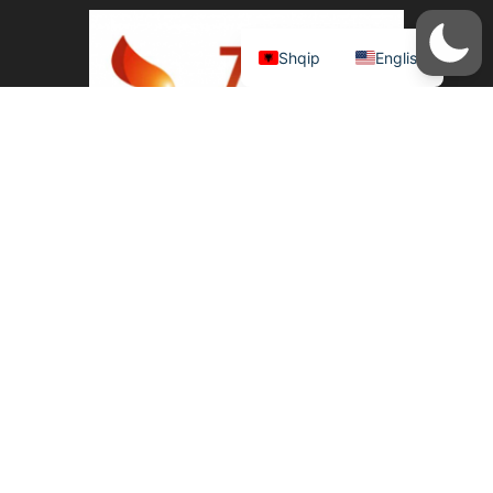
Shqip
English
Na kontaktoni duke përdorur të dhënat e
ofruara më poshtë. Adresa: Zjarr Televizion, Rr.
3 Dëshmorët pll. Jera 3 K.1 Yzberisht NUIS:
L42311017I Phone:+355694299988 &
+35544501520
© Zjarr Televizion 2026