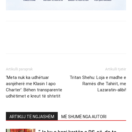
Artikulli paraprak
Artikulli tjetër
‘Meta nuk ka udhëtuar
Tritan Shehu: Loja e madhe e
asnjëherë me Klasin I apo
Ramës dhe Tahirit, me
Charter’: Bëhen transparente
Lazaratin-alibi!
udhëtimet e kreut të shtetit
ARTIKUJ TË NGJASHËM
MË SHUMË NGA AUTORI