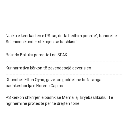
“Ja ku e keni kartën e PS-së, do ta hedhim poshtë”, banorët e
Selenicës kundër shkrirjes së bashkisë!
Belinda Balluku paraqitet në SPAK
Kur narrativa kërkon të zëvendësojë qeverisjen
Dhunohet Elton Qyno, gazetari goditet në befasi nga
bashkëshortja e Florenc Çapjas
PS kërkon shkrirjen e bashkisë Memaliaj, kryebashkiaku: Të
ngrihemi në protestë për të drejtën tonë