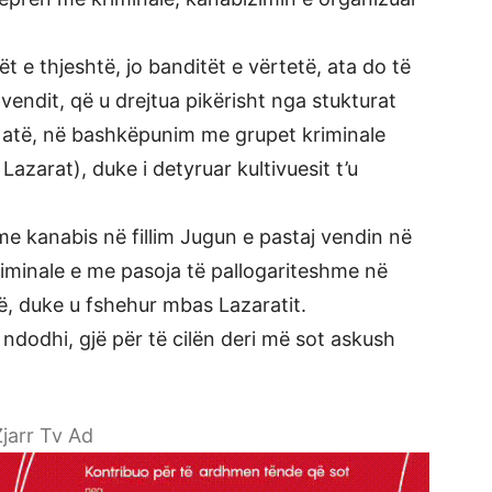
t e thjeshtë, jo banditët e vërtetë, ata do të
vendit, që u drejtua pikërisht nga stukturat
in atë, në bashkëpunim me grupet kriminale
zarat), duke i detyruar kultivuesit t’u
 me kanabis në fillim Jugun e pastaj vendin në
kriminale e me pasoja të pallogariteshme në
ë, duke u fshehur mbas Lazaratit.
ë ndodhi, gjë për të cilën deri më sot askush
jarr Tv Ad