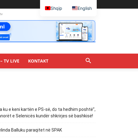
Shqip
English
tv
– TV LIVE
KONTAKT
a ku e keni kartën e PS-së, do ta hedhim poshtë”,
norët e Selenicës kundër shkrirjes së bashkisë!
linda Balluku paraqitet në SPAK