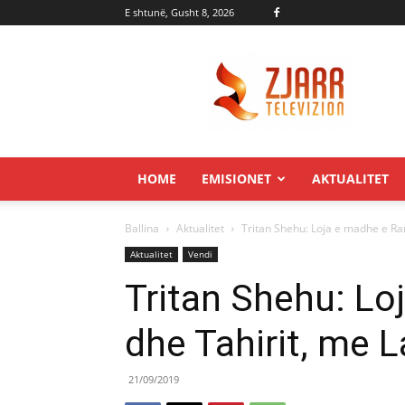
E shtunë, Gusht 8, 2026
Zjarr.tv
HOME
EMISIONET
AKTUALITET
Ballina
Aktualitet
Tritan Shehu: Loja e madhe e Ram
Aktualitet
Vendi
Tritan Shehu: L
dhe Tahirit, me La
21/09/2019