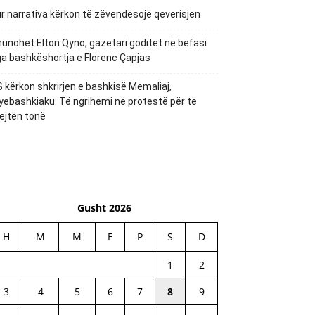
r narrativa kërkon të zëvendësojë qeverisjen
unohet Elton Qyno, gazetari goditet në befasi
a bashkëshortja e Florenc Çapjas
 kërkon shkrirjen e bashkisë Memaliaj,
yebashkiaku: Të ngrihemi në protestë për të
ejtën tonë
Gusht 2026
H
M
M
E
P
S
D
1
2
3
4
5
6
7
8
9