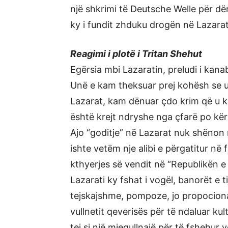
një shkrimi të Deutsche Welle për dën
ky i fundit zhduku drogën në Lazarat
Reagimi i plotë i Tritan Shehut
Egërsia mbi Lazaratin, preludi i kanab
Unë e kam theksuar prej kohësh se u 
Lazarat, kam dënuar çdo krim që u kry
është krejt ndryshe nga çfarë po kër
Ajo “goditje” në Lazarat nuk shënon 
ishte vetëm nje alibi e përgatitur në 
kthyerjes së vendit në “Republikën e 
Lazarati ky fshat i vogël, banorët e 
tejskajshme, pompoze, jo propocional
vullnetit qeverisës për të ndaluar kul
tej si një mjegullnajë për të fshehur