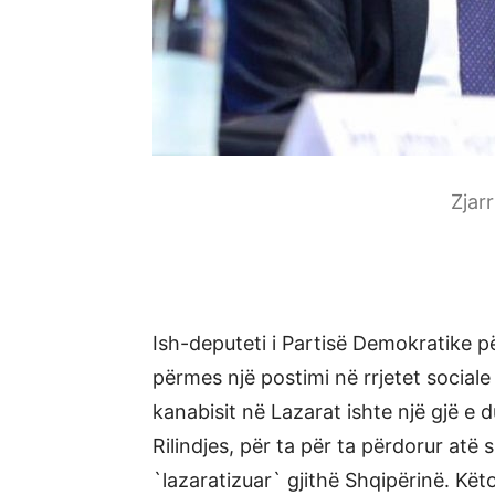
Zjar
Ish-deputeti i Partisë Demokratike p
përmes një postimi në rrjetet sociale 
kanabisit në Lazarat ishte një gjë e 
Rilindjes, për ta për ta përdorur atë s
`lazaratizuar` gjithë Shqipërinë. Kët