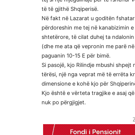
të të gjithë Shqiperisë.
Në fakt në Lazarat u goditën fshatarë
përdoreshin me tej në kanabizimin e 
shtetërore, të cilat duhej ta ndalon
(dhe me ata që vepronin me parë në La
paguanin 10-15 E për bimë.
Si pasojë, kjo Rilindje mbushi shpejt
tërësi, një nga veprat më të errëta 
dimensione e kohë kjo për Shqiperin
Kjo është e vërteta tragjike e asaj q
nuk po përgjigjet.
Z