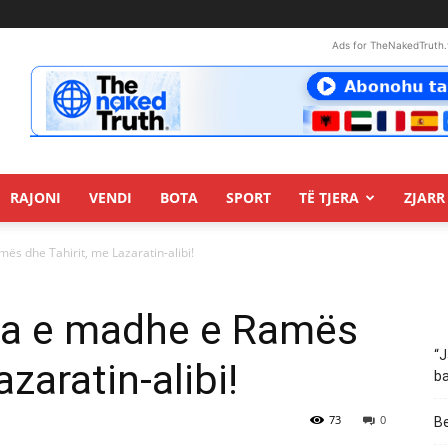
Ads for TheNakedTruth.
RAJONI
VENDI
BOTA
SPORT
TË TJERA
ZJARR 
ës dhe Tahirit, me Lazaratin-alibi!
oja e madhe e Ramës
“J
zaratin-alibi!
ba
73
0
Be