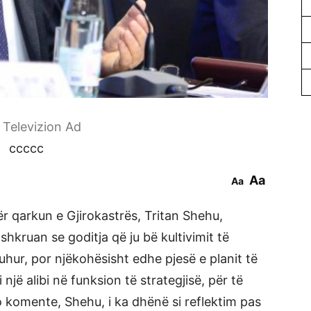
r Televizion Ad
ccccc
Aa
Aa
ër qarkun e Gjirokastrës, Tritan Shehu,
shkruan se goditja që ju bë kultivimit të
duhur, por njëkohësisht edhe pjesë e planit të
i një alibi në funksion të strategjisë, për të
o komente, Shehu, i ka dhënë si reflektim pas