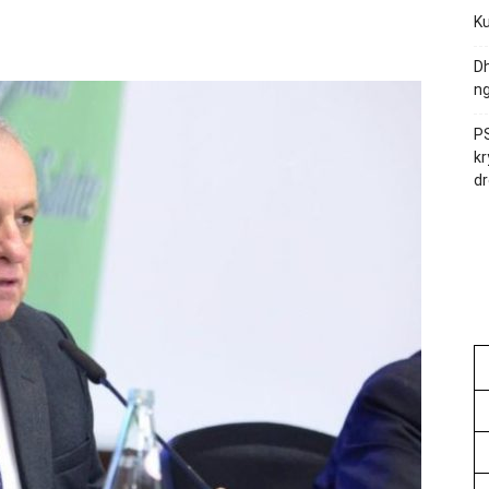
Ku
Dh
ng
PS
kr
dr