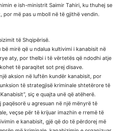
imin e ish-ministrit Saimir Tahiri, ku thuhej se
, por më pas u mboll në të gjithë vendin.
izimit të Shqipërisë.
bë mirë që u ndalua kultivimi i kanabisit në
e aty, por thelbi i të vërtetës që ndodhi atje
kohet të paraqitet sot prej disave.
një aksion në luftën kundër kanabisit, por
funksion të strategjisë kriminale shtetërore të
Kanabisit”, siç e quajta unë që atëherë.
tij paqësorë u agresuan në një mënyrë të
e, veçse për të krijuar imazhin e rremë të
tivimin e kanabisit, gjë që do të përdorej më
 veprën më kriminale, kanabizimin e organizuar