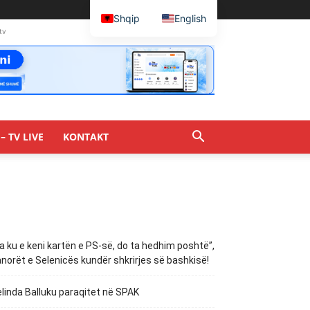
Shqip
English
tv
– TV LIVE
KONTAKT
a ku e keni kartën e PS-së, do ta hedhim poshtë”,
norët e Selenicës kundër shkrirjes së bashkisë!
linda Balluku paraqitet në SPAK