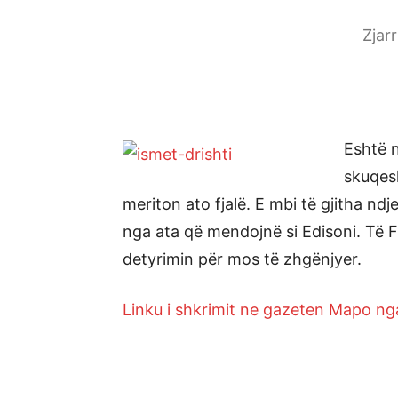
Zjar
Eshtë n
skuqes
meriton ato fjalë. E mbi të gjitha n
nga ata që mendojnë si Edisoni. Të 
detyrimin për mos të zhgënjyer.
Linku i shkrimit ne gazeten Mapo n