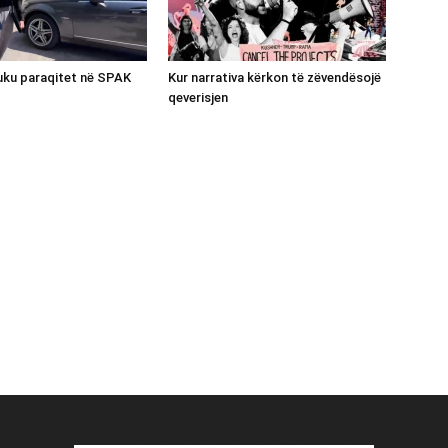
luku paraqitet në SPAK
Kur narrativa kërkon të zëvendësojë
qeverisjen