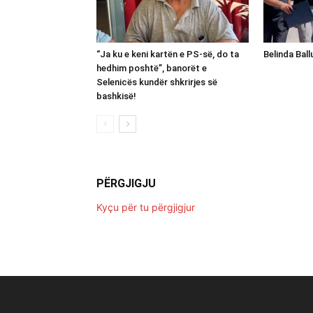
“Ja ku e keni kartën e PS-së, do ta
Belinda Bal
hedhim poshtë”, banorët e
Selenicës kundër shkrirjes së
bashkisë!
PËRGJIGJU
Kyçu për tu përgjigjur