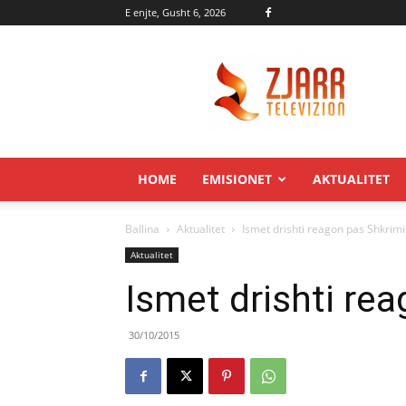
E enjte, Gusht 6, 2026
Zjarr.tv
HOME
EMISIONET
AKTUALITET
Ballina
Aktualitet
Ismet drishti reagon pas Shkrimi
Aktualitet
Ismet drishti re
30/10/2015