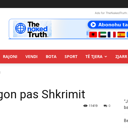
Ads for TheNakedTruth.
RAJONI
VENDI
BOTA
SPORT
TË TJERA
ZJARR 
t
agon pas Shkrimit
“J
11419
0
ba
Be