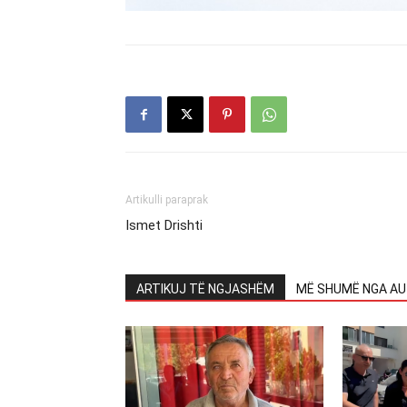
Artikulli paraprak
Ismet Drishti
ARTIKUJ TË NGJASHËM
MË SHUMË NGA AU