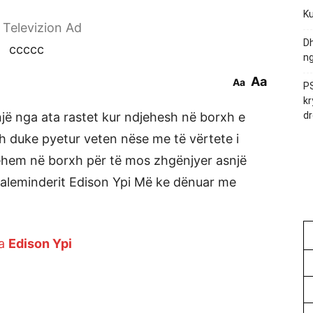
Ku
r Televizion Ad
Dh
ccccc
ng
Aa
Aa
PS
kr
jë nga ata rastet kur ndjehesh në borxh e
dr
h duke pyetur veten nëse me të vërtete i
djehem në borxh për të mos zhgënjyer asnjë
Faleminderit Edison Ypi Më ke dënuar me
ga
Edison Ypi