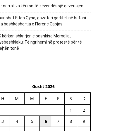
r narrativa kërkon të zëvendësojë qeverisjen
unohet Elton Qyno, gazetari goditet në befasi
a bashkëshortja e Florenc Çapjas
 kërkon shkrirjen e bashkisë Memaliaj,
yebashkiaku: Të ngrihemi në protestë për të
ejtën tonë
Gusht 2026
H
M
M
E
P
S
D
1
2
3
4
5
6
7
8
9