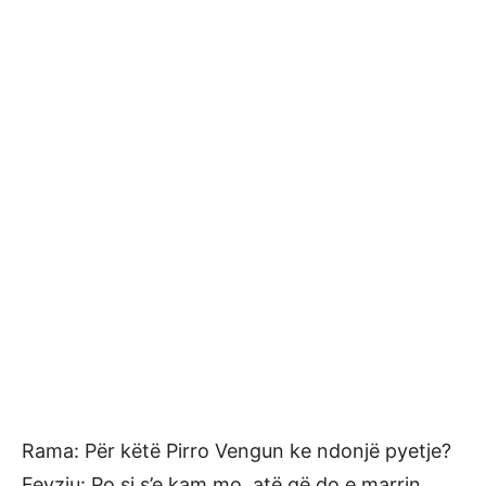
Rama: Për këtë Pirro Vengun ke ndonjë pyetje?
Fevziu: Po si s’e kam mo, atë që do e marrin