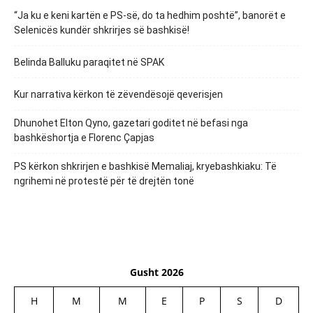
“Ja ku e keni kartën e PS-së, do ta hedhim poshtë”, banorët e
Selenicës kundër shkrirjes së bashkisë!
Belinda Balluku paraqitet në SPAK
Kur narrativa kërkon të zëvendësojë qeverisjen
Dhunohet Elton Qyno, gazetari goditet në befasi nga
bashkëshortja e Florenc Çapjas
PS kërkon shkrirjen e bashkisë Memaliaj, kryebashkiaku: Të
ngrihemi në protestë për të drejtën tonë
Gusht 2026
H
M
M
E
P
S
D