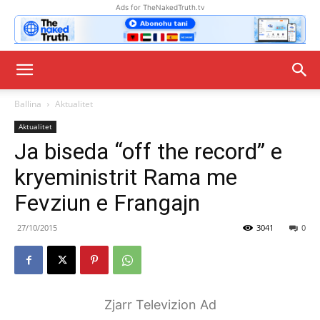
Ads for TheNakedTruth.tv
Ballina
Aktualitet
Aktualitet
Ja biseda “off the record” e
kryeministrit Rama me
Fevziun e Frangajn
27/10/2015
3041
0
Zjarr Televizion Ad