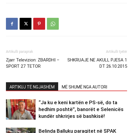
Artikulli paraprak
Artikulli tjetër
Zjarr Televizion: ZBARDHI –
SHKRUAJE NE AKULL PJESA 1
SPORT 27 TETOR
DT 26.10.2015
ARTIKUJ TË NGJASHËM
MË SHUMË NGA AUTORI
“Ja ku e keni kartën e PS-së, do ta
hedhim poshtë”, banorët e Selenicës
kundër shkrirjes së bashkisë!
Belinda Balluku paraqitet në SPAK