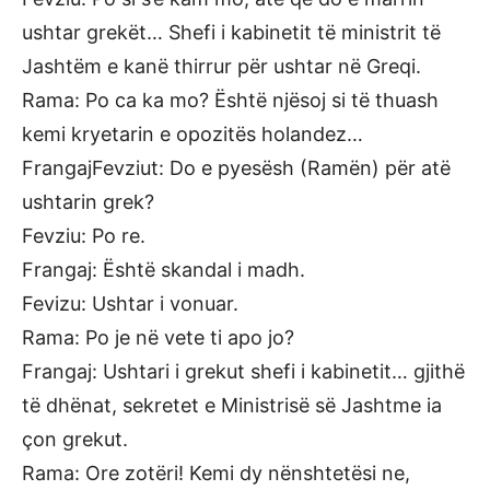
ushtar grekët… Shefi i kabinetit të ministrit të
Jashtëm e kanë thirrur për ushtar në Greqi.
Rama: Po ca ka mo? Është njësoj si të thuash
kemi kryetarin e opozitës holandez…
Frangaj­Fevziut: Do e pyesësh (Ramën) për atë
ushtarin grek?
Fevziu: Po re.
Frangaj: Është skandal i madh.
Fevizu: Ushtar i vonuar.
Rama: Po je në vete ti apo jo?
Frangaj: Ushtari i grekut shefi i kabinetit… gjithë
të dhënat, sekretet e Ministrisë së Jashtme ia
çon grekut.
Rama: Ore zotëri! Kemi dy nënshtetësi ne,