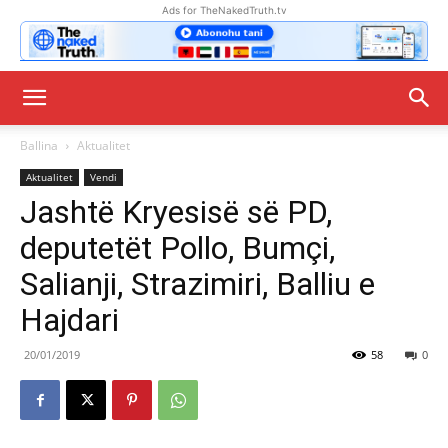
Ads for TheNakedTruth.tv
Ballina
Aktualitet
Aktualitet
Vendi
Jashtë Kryesisë së PD,
deputetët Pollo, Bumçi,
Salianji, Strazimiri, Balliu e
Hajdari
20/01/2019
58
0