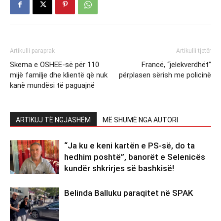
Artikulli paraprak
Artikulli tjetër
Skema e OSHEE-së për 110
Francë, “jelekverdhët”
mijë familje dhe klientë që nuk
përplasen sërish me policinë
kanë mundësi të paguajnë
ARTIKUJ TË NGJASHËM
MË SHUMË NGA AUTORI
“Ja ku e keni kartën e PS-së, do ta
hedhim poshtë”, banorët e Selenicës
kundër shkrirjes së bashkisë!
Belinda Balluku paraqitet në SPAK