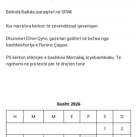
Belinda Balluku paraqitet në SPAK
Kur narrativa kërkon të zëvendësojë qeverisjen
Dhunohet Elton Qyno, gazetari goditet në befasi nga
bashkëshortja e Florenc Çapjas
PS kërkon shkrirjen e bashkisë Memaliaj, kryebashkiaku: Të
ngrihemi në protestë për të drejtën tonë
Gusht 2026
H
M
M
E
P
S
D
1
2