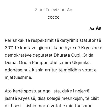
Zjarr Televizion Ad
ccccc
Aa
Aa
Për shkak të respektimit të detyrimit statutor të
30% të kuotave gjinore, kanë hyrë në Kryesinë e
demokratëve deputetet Dhurata Çupi, Grida
Duma, Oriola Pampuri dhe Izmira Ulqinaku,
ndonëse nuk kishin arritur të mblidhin votat e
mjaftueshme.
Ato kanë spostuar nga lista, duke i nxjerrë
jashtë Kryesisë, disa kolegë meshkujsh, të cilët
gjithsesi i kishin marrë votat e mjaftueshme.