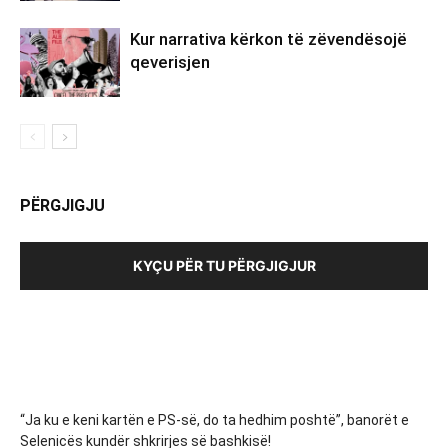
Kur narrativa kërkon të zëvendësojë
qeverisjen
PËRGJIGJU
KYÇU PËR TU PËRGJIGJUR
“Ja ku e keni kartën e PS-së, do ta hedhim poshtë”, banorët e
Selenicës kundër shkrirjes së bashkisë!