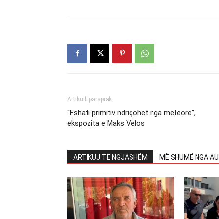
Artikulli paraprak
“Fshati primitiv ndriçohet nga meteorë”,
ekspozita e Maks Velos
ARTIKUJ TË NGJASHËM
MË SHUMË NGA AU