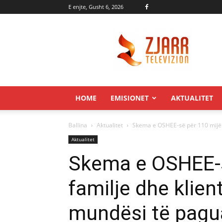
E enjte, Gusht 6, 2026
Zjarr.tv
HOME
EMISIONET
AKTUALITET
Ballina
Aktualitet
Skema e OSHEE-së për 110 mijë f
Aktualitet
Skema e OSHEE-s
familje dhe klie
mundësi të pagu