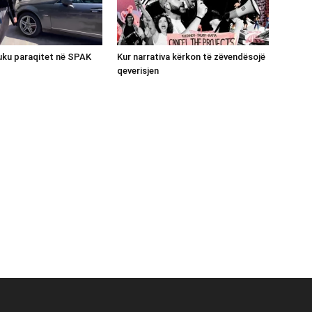
luku paraqitet në SPAK
Kur narrativa kërkon të zëvendësojë
qeverisjen