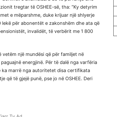
ivizionit tregtar të OSHEE-së, tha: “Ky detyrim
et e mëparshme, duke krijuar një shlyerje
00 lekë për abonentët e zakonshëm dhe ata që
ensionistët, invalidët, të verbërit me 1 800
 vetëm një mundësi që për familjet në
 paguajnë energjinë. Për të dalë nga varfëria
 ka marrë nga autoritetet disa certifikata
itje që të gjejë punë, pse jo në OSHEE. Deri
jarr Tv Ad