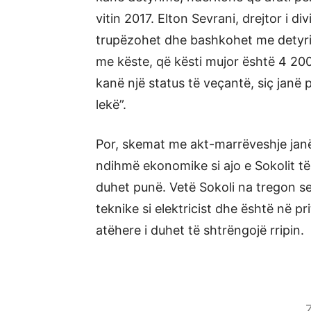
vitin 2017. Elton Sevrani, drejtor i d
trupëzohet dhe bashkohet me detyrim
me këste, që kësti mujor është 4 2
kanë një status të veçantë, siç janë p
lekë”.
Por, skemat me akt-marrëveshje janë
ndihmë ekonomike si ajo e Sokolit të
duhet punë. Vetë Sokoli na tregon se
teknike si elektricist dhe është në pr
atëhere i duhet të shtrëngojë rripin.
Z