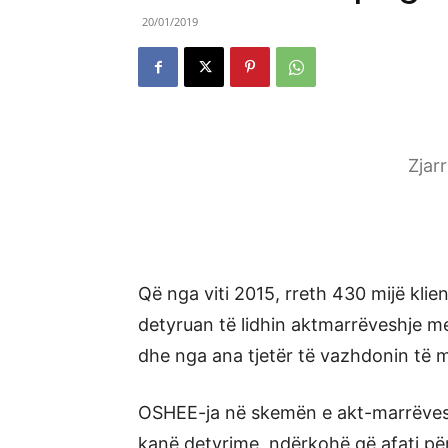
20/01/2019
Zjar
Që nga viti 2015, rreth 430 mijë klie
detyruan të lidhin aktmarrëveshje m
dhe nga ana tjetër të vazhdonin të m
OSHEE-ja në skemën e akt-marrëvesh
kanë detyrime, ndërkohë që afati pë