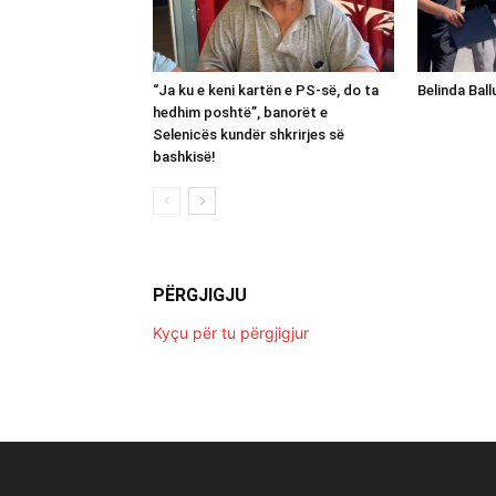
“Ja ku e keni kartën e PS-së, do ta
Belinda Bal
hedhim poshtë”, banorët e
Selenicës kundër shkrirjes së
bashkisë!
PËRGJIGJU
Kyçu për tu përgjigjur