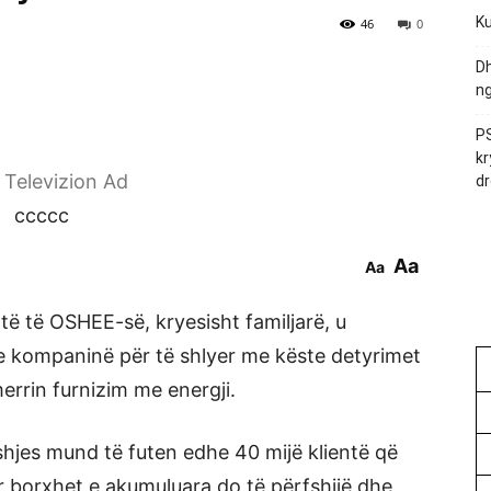
Ku
46
0
Dh
ng
PS
kr
r Televizion Ad
dr
ccccc
Aa
Aa
ntë të OSHEE-së, kryesisht familjarë, u
e kompaninë për të shlyer me këste detyrimet
errin furnizim me energji.
jes mund të futen edhe 40 mijë klientë që
r borxhet e akumuluara do të përfshijë dhe