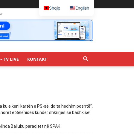
Shqip
English
tv
– TV LIVE
KONTAKT
a ku e keni kartën e PS-së, do ta hedhim poshtë”,
norët e Selenicës kundër shkrirjes së bashkisë!
linda Balluku paraqitet në SPAK