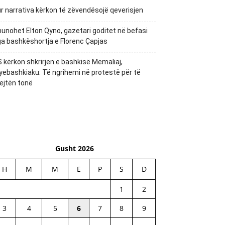
r narrativa kërkon të zëvendësojë qeverisjen
unohet Elton Qyno, gazetari goditet në befasi
a bashkëshortja e Florenc Çapjas
 kërkon shkrirjen e bashkisë Memaliaj,
yebashkiaku: Të ngrihemi në protestë për të
ejtën tonë
Gusht 2026
H
M
M
E
P
S
D
1
2
3
4
5
6
7
8
9