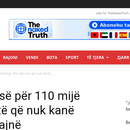
Ads for TheNakedTruth.
RAJONI
VENDI
BOTA
SPORT
TË TJERA
ZJARR 
amilje dhe klientë që nuk kanë...
ë për 110 mijë
“J
ntë që nuk kanë
ba
ajnë
Be