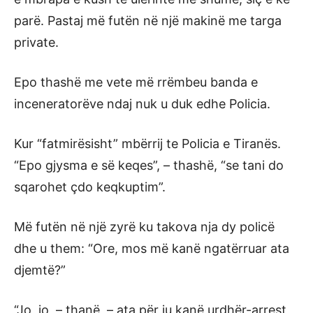
parë. Pastaj më futën në një makinë me targa
private.
Epo thashë me vete më rrëmbeu banda e
inceneratorëve ndaj nuk u duk edhe Policia.
Kur “fatmirësisht” mbërrij te Policia e Tiranës.
“Epo gjysma e së keqes”, – thashë, “se tani do
sqarohet çdo keqkuptim”.
Më futën në një zyrë ku takova nja dy policë
dhe u them: “Ore, mos më kanë ngatërruar ata
djemtë?”
“Jo, jo, – thanë, – ata për ju kanë urdhër-arrest