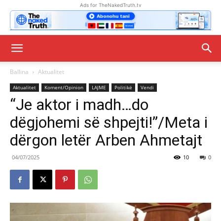
Ads for TheNakedTruth.tv
Ballina
Aktualitet
Aktualitet
Koment/Opinion
LAJME
Politikë
Vendi
“Je aktor i madh…do
dëgjohemi së shpejti!”/Meta i
dërgon letër Arben Ahmetajt
04/07/2025
10
0