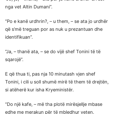
nga vet Altin Dumani”.
“Po e kanë urdhrin?, – u them, – se ata jo urdhër
që s’më treguan por as nuk u prezantuan dhe
identifikuan”.
“Ja, – thanë ata, – se do vijë shef Tonini të të
sqarojë”.
E që thua ti, pas nja 10 minutash vjen shef
Tonini, i cili u soll shumë mirë të them të drejtën,
si atëherë kur isha Kryeministër.
“Do një kafe, – më tha plotë mirësjellje mbase
edhe me merakun për të mbledhur veten.