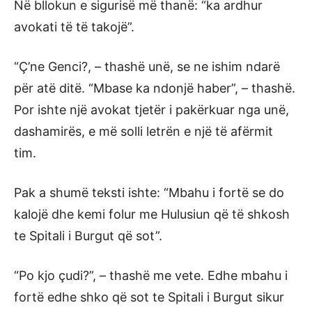
Në bllokun e sigurisë më thanë: “ka ardhur
avokati të të takojë”.
“Ç’ne Genci?, – thashë unë, se ne ishim ndarë
për atë ditë. “Mbase ka ndonjë haber”, – thashë.
Por ishte një avokat tjetër i pakërkuar nga unë,
dashamirës, e më solli letrën e një të afërmit
tim.
Pak a shumë teksti ishte: “Mbahu i fortë se do
kalojë dhe kemi folur me Hulusiun që të shkosh
te Spitali i Burgut që sot”.
“Po kjo çudi?”, – thashë me vete. Edhe mbahu i
fortë edhe shko që sot te Spitali i Burgut sikur