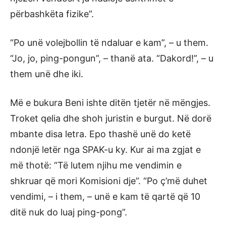
përbashkëta fizike”.
“Po unë volejbollin të ndaluar e kam”, – u them.
“Jo, jo, ping-pongun”, – thanë ata. “Dakord!”, – u
them unë dhe iki.
Më e bukura Beni ishte ditën tjetër në mëngjes.
Troket qelia dhe shoh juristin e burgut. Në dorë
mbante disa letra. Epo thashë unë do ketë
ndonjë letër nga SPAK-u ky. Kur ai ma zgjat e
më thotë: “Të lutem njihu me vendimin e
shkruar që mori Komisioni dje”. “Po ç’më duhet
vendimi, – i them, – unë e kam të qartë që 10
ditë nuk do luaj ping-pong”.