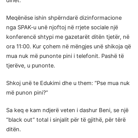
dihet.
Meqënëse ishin shpërndarë dizinformacione
nga SPAK-u unë njoftoj në rrjete sociale një
konferencë shtypi me gazetarët ditën tjetër, në
ora 11:00. Kur çohem në mëngjes unë shikoja që
mua nuk më punonte pini i telefonit. Pashë të
tjerëve, u punonte.
Shkoj unë te Edukimi dhe u them: “Pse mua nuk
më punon pini?”
Sa keq e kam ndjerë veten i dashur Beni, se një
“black out” total i sinjalit për të gjithë, për tërë
ditën.