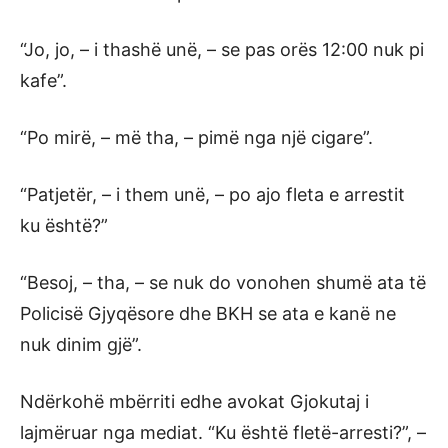
“Jo, jo, – i thashë unë, – se pas orës 12:00 nuk pi
kafe”.
“Po mirë, – më tha, – pimë nga një cigare”.
“Patjetër, – i them unë, – po ajo fleta e arrestit
ku është?”
“Besoj, – tha, – se nuk do vonohen shumë ata të
Policisë Gjyqësore dhe BKH se ata e kanë ne
nuk dinim gjë”.
Ndërkohë mbërriti edhe avokat Gjokutaj i
lajmëruar nga mediat. “Ku është fletë-arresti?”, –