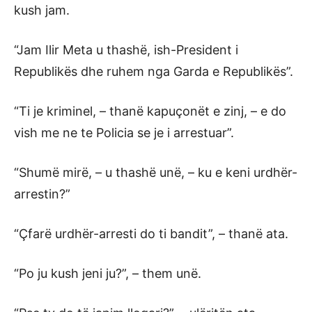
kush jam.
“Jam Ilir Meta u thashë, ish-President i
Republikës dhe ruhem nga Garda e Republikës”.
“Ti je kriminel, – thanë kapuçonët e zinj, – e do
vish me ne te Policia se je i arrestuar”.
“Shumë mirë, – u thashë unë, – ku e keni urdhër-
arrestin?”
“Çfarë urdhër-arresti do ti bandit”, – thanë ata.
“Po ju kush jeni ju?”, – them unë.