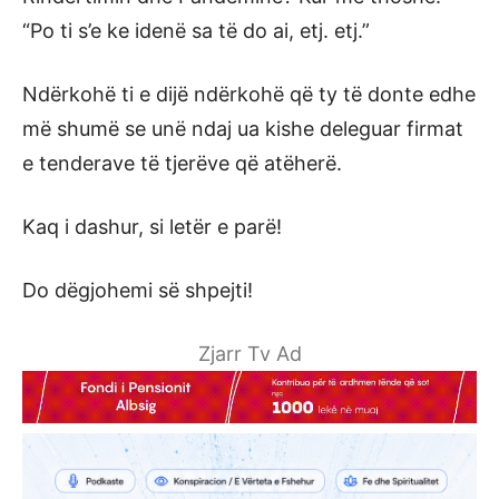
“Po ti s’e ke idenë sa të do ai, etj. etj.”
Ndërkohë ti e dijë ndërkohë që ty të donte edhe
më shumë se unë ndaj ua kishe deleguar firmat
e tenderave të tjerëve që atëherë.
Kaq i dashur, si letër e parë!
Do dëgjohemi së shpejti!
Zjarr Tv Ad