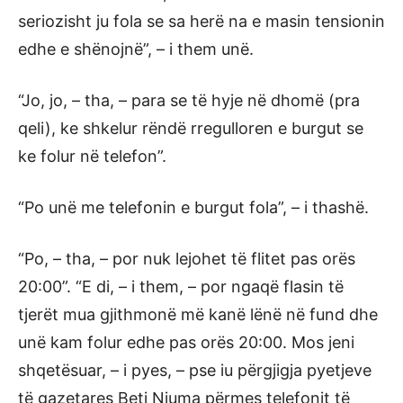
seriozisht ju fola se sa herë na e masin tensionin
edhe e shënojnë”, – i them unë.
“Jo, jo, – tha, – para se të hyje në dhomë (pra
qeli), ke shkelur rëndë rregulloren e burgut se
ke folur në telefon”.
“Po unë me telefonin e burgut fola”, – i thashë.
“Po, – tha, – por nuk lejohet të flitet pas orës
20:00”. “E di, – i them, – por ngaqë flasin të
tjerët mua gjithmonë më kanë lënë në fund dhe
unë kam folur edhe pas orës 20:00. Mos jeni
shqetësuar, – i pyes, – pse iu përgjigja pyetjeve
të gazetares Beti Njuma përmes telefonit të