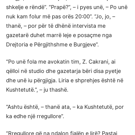
shkelje e rëndë”. “Prapë?”, – i pyes unë, – Po unë
nuk kam folur më pas orës 20:00”. “Jo, jo, –
thanë, – por për të dhënë intervista me
gazetarë duhet marrë leje e posaçme nga
Drejtoria e Përgjithshme e Burgjeve”.
“Po unë fola me avokatin tim, Z. Cakrani, ai
qëlloi në studio dhe gazetarja bëri disa pyetje
dhe unë iu përgjigja. Liria e shprehjes është në
Kushtetutë.”, – ju thashë.
“Ashtu është, – thanë ata, – ka Kushtetutë, por
ka edhe një rregullore”.
“Rregullore që na ndalon fjalën e lirë? Pastaj