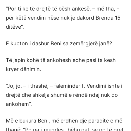
“Por ti ke të drejtë të bësh ankesë, – më tha, –
për këtë vendim nëse nuk je dakord Brenda 15
ditëve”.
E kupton i dashur Beni sa zemërgjerë janë?
Të japin kohë të ankohesh edhe pasi ta kesh
kryer dënimin.
“Jo, jo, – i thashë, – faleminderit. Vendimi ishte i
drejtë dhe shkelja shumë e rëndë ndaj nuk do
ankohem”.
Më e bukura Beni, më erdhën dje paradite e më
thanë: “Po pati mundësi, bëhu gati se po të pret