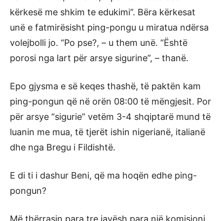
kërkesë me shkim te edukimi”. Bëra kërkesat
unë e fatmirësisht ping-pongu u miratua ndërsa
volejbolli jo. “Po pse?, – u them unë. “Është
porosi nga lart për arsye sigurine”, – thanë.
Epo gjysma e së keqes thashë, të paktën kam
ping-pongun që në orën 08:00 të mëngjesit. Por
për arsye “sigurie” vetëm 3-4 shqiptarë mund të
luanin me mua, të tjerët ishin nigerianë, italianë
dhe nga Bregu i Fildishtë.
E di ti i dashur Beni, që ma hoqën edhe ping-
pongun?
Më thërrasin para tre javësh para një komisioni