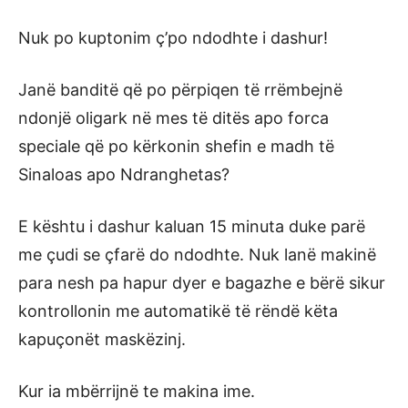
Nuk po kuptonim ç’po ndodhte i dashur!
Janë banditë që po përpiqen të rrëmbejnë
ndonjë oligark në mes të ditës apo forca
speciale që po kërkonin shefin e madh të
Sinaloas apo Ndranghetas?
E kështu i dashur kaluan 15 minuta duke parë
me çudi se çfarë do ndodhte. Nuk lanë makinë
para nesh pa hapur dyer e bagazhe e bërë sikur
kontrollonin me automatikë të rëndë këta
kapuçonët maskëzinj.
Kur ia mbërrijnë te makina ime.