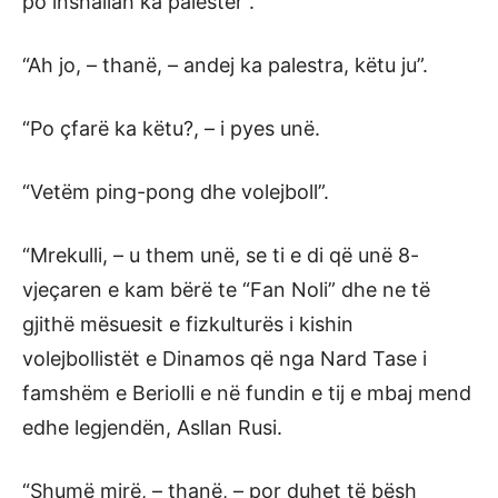
po inshallah ka palestër”.
“Ah jo, – thanë, – andej ka palestra, këtu ju”.
“Po çfarë ka këtu?, – i pyes unë.
“Vetëm ping-pong dhe volejboll”.
“Mrekulli, – u them unë, se ti e di që unë 8-
vjeçaren e kam bërë te “Fan Noli” dhe ne të
gjithë mësuesit e fizkulturës i kishin
volejbollistët e Dinamos që nga Nard Tase i
famshëm e Beriolli e në fundin e tij e mbaj mend
edhe legjendën, Asllan Rusi.
“Shumë mirë, – thanë, – por duhet të bësh