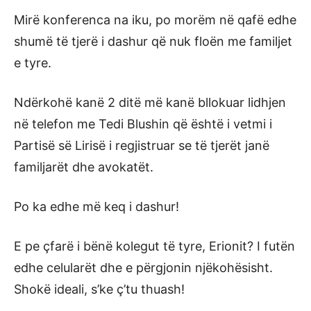
Mirë konferenca na iku, po morëm në qafë edhe
shumë të tjerë i dashur që nuk floën me familjet
e tyre.
Ndërkohë kanë 2 ditë më kanë bllokuar lidhjen
në telefon me Tedi Blushin që është i vetmi i
Partisë së Lirisë i regjistruar se të tjerët janë
familjarët dhe avokatët.
Po ka edhe më keq i dashur!
E pe çfarë i bënë kolegut të tyre, Erionit? I futën
edhe celularët dhe e përgjonin njëkohësisht.
Shokë ideali, s’ke ç’tu thuash!