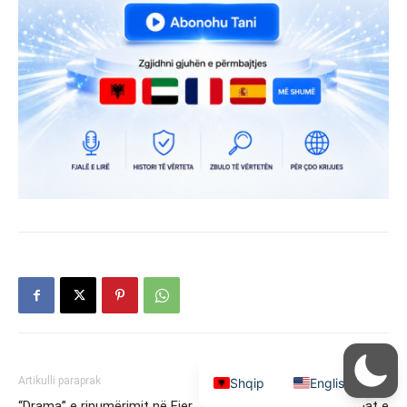
Artikulli paraprak
Artikulli tjetër
Shqip
English
“Drama” e rinumërimit në Fier,
Dritan Leli 2.0/ Të pathënat e