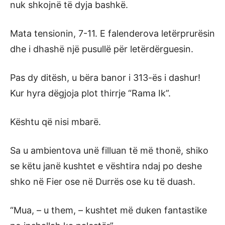
nuk shkojnë të dyja bashkë.
Mata tensionin, 7-11. E falenderova letërprurësin
dhe i dhashë një pusullë për letërdërguesin.
Pas dy ditësh, u bëra banor i 313-ës i dashur!
Kur hyra dëgjoja plot thirrje “Rama Ik”.
Kështu që nisi mbarë.
Sa u ambientova unë filluan të më thonë, shiko
se këtu janë kushtet e vështira ndaj po deshe
shko në Fier ose në Durrës ose ku të duash.
“Mua, – u them, – kushtet më duken fantastike