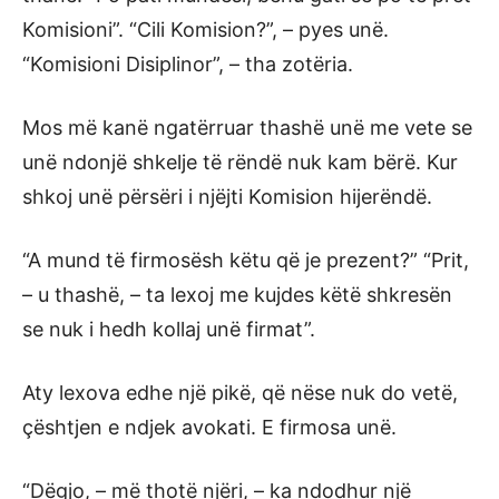
Komisioni”. “Cili Komision?”, – pyes unë.
“Komisioni Disiplinor”, – tha zotëria.
Mos më kanë ngatërruar thashë unë me vete se
unë ndonjë shkelje të rëndë nuk kam bërë. Kur
shkoj unë përsëri i njëjti Komision hijerëndë.
“A mund të firmosësh këtu që je prezent?” “Prit,
– u thashë, – ta lexoj me kujdes këtë shkresën
se nuk i hedh kollaj unë firmat”.
Aty lexova edhe një pikë, që nëse nuk do vetë,
çështjen e ndjek avokati. E firmosa unë.
“Dëgjo, – më thotë njëri, – ka ndodhur një