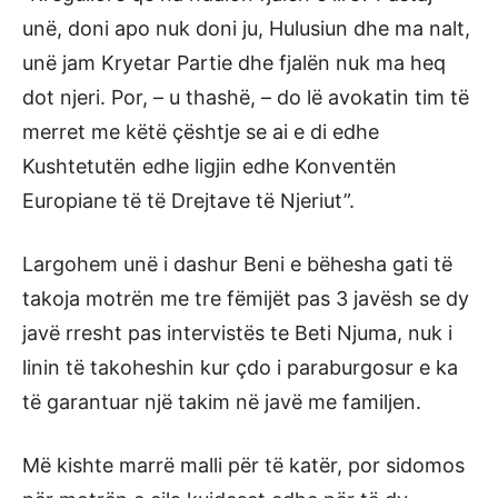
unë, doni apo nuk doni ju, Hulusiun dhe ma nalt,
unë jam Kryetar Partie dhe fjalën nuk ma heq
dot njeri. Por, – u thashë, – do lë avokatin tim të
merret me këtë çështje se ai e di edhe
Kushtetutën edhe ligjin edhe Konventën
Europiane të të Drejtave të Njeriut”.
Largohem unë i dashur Beni e bëhesha gati të
takoja motrën me tre fëmijët pas 3 javësh se dy
javë rresht pas intervistës te Beti Njuma, nuk i
linin të takoheshin kur çdo i paraburgosur e ka
të garantuar një takim në javë me familjen.
Më kishte marrë malli për të katër, por sidomos