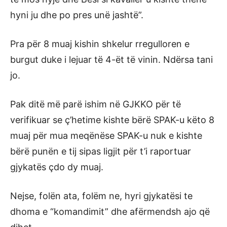
hyni ju dhe po pres unë jashtë”.
Pra për 8 muaj kishin shkelur rregulloren e
burgut duke i lejuar të 4-ët të vinin. Ndërsa tani
jo.
Pak ditë më parë ishim në GJKKO për të
verifikuar se ç’hetime kishte bërë SPAK-u këto 8
muaj për mua meqënëse SPAK-u nuk e kishte
bërë punën e tij sipas ligjit për t’i raportuar
gjykatës çdo dy muaj.
Nejse, folën ata, folëm ne, hyri gjykatësi te
dhoma e “komandimit” dhe afërmendsh ajo që