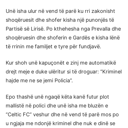
Unë isha ulur në vend të parë ku rri zakonisht
shoqëruesit dhe shofer kisha një punonjës të
Partisë së Lirisë. Po kthehesha nga Prevalla dhe
shoqëruesin dhe shoferin e Gardës e kisha lënë
të rrinin me familjet e tyre për fundjavë.
Kur shoh unë kapuçonët e zinj me automatikë
drejt meje e duke ulëritur si të droguar: “Kriminel
hajde me ne se jemi Policia”.
Epo thashë unë ngaqë këta kanë futur plot
mallistë në polici dhe unë isha me bluzën e
“Celtic FC” veshur dhe në vend të parë mos po
u ngjaja me ndonjë kriminel dhe nuk e dinë se