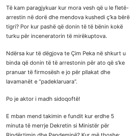
Të kam paragjykuar kur mora vesh që u le fletë-
arrestin në dorë dhe mendova kushedi ç’ka bërë
tigri? Por kur pashë që donin të të bënin kokë
turku për inceneratorin të mirëkuptova.
Ndërsa kur të dëgjova te Çim Peka në shkurt u
binda që donin të të arrestonin për ato që s’ke
pranuar të firmosësh e jo për pllakat dhe
lavamanët e “padeklaruara”.
Po je aktor i madh sidoqoftë!
E mban mend takimin e fundit kur erdhe 5
minuta të merrje Dekretin si Ministër për
Rindërtimin dhe Pandeminë? Kur më thoshe: