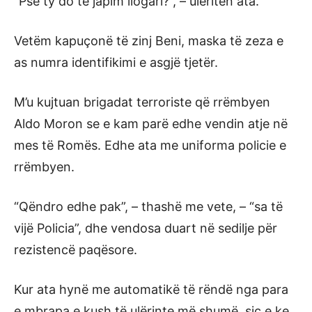
“Pse ty do të japim llogari?”, – ulëritën ata.
Vetëm kapuçonë të zinj Beni, maska të zeza e
as numra identifikimi e asgjë tjetër.
M’u kujtuan brigadat terroriste që rrëmbyen
Aldo Moron se e kam parë edhe vendin atje në
mes të Romës. Edhe ata me uniforma policie e
rrëmbyen.
“Qëndro edhe pak”, – thashë me vete, – “sa të
vijë Policia”, dhe vendosa duart në sedilje për
rezistencë paqësore.
Kur ata hynë me automatikë të rëndë nga para
e mbrapa e kush të ulërinte më shumë, siç e ke