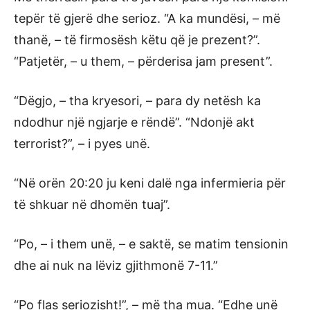
tepër të gjerë dhe serioz. “A ka mundësi, – më
thanë, – të firmosësh këtu që je prezent?”.
“Patjetër, – u them, – përderisa jam present”.
“Dëgjo, – tha kryesori, – para dy netësh ka
ndodhur një ngjarje e rëndë”. “Ndonjë akt
terrorist?”, – i pyes unë.
“Në orën 20:20 ju keni dalë nga infermieria për
të shkuar në dhomën tuaj”.
“Po, – i them unë, – e saktë, se matim tensionin
dhe ai nuk na lëviz gjithmonë 7-11.”
“Po flas seriozisht!”, – më tha mua. “Edhe unë