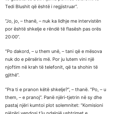
Tedi Blushit që është i regjistruar”.
“Jo, jo, – thanë, – nuk ka lidhje me intervistën
por është shkelje e rëndë të flasësh pas orës
20:00”.
“Po dakord, – u them unë, – tani që e mësova
nuk do e përsëris më. Por ju lutem vini një
njoftim në krah të telefonit, që ta shohin të
gjithë”.
“Pra ti e pranon këtë shkelje?”, – thanë. “Po, – u
them, – e pranoj”. Panë njëri-tjetrin në sy dhe
pastaj njëri kumtoi plot solemnitet: “Komisioni
njëzëri vendosi t’ju ndalojë ushtrimet e