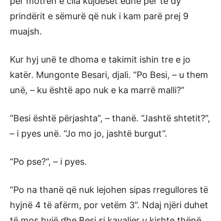
për motrën e cila kujdeset edhe për të dy
prindërit e sëmurë që nuk i kam parë prej 9
muajsh.
Kur hyj unë te dhoma e takimit ishin tre e jo
katër. Mungonte Besari, djali. “Po Besi, – u them
unë, – ku është apo nuk e ka marrë malli?”
“Besi është përjashta”, – thanë. “Jashtë shtetit?”,
– i pyes unë. “Jo mo jo, jashtë burgut”.
“Po pse?”, – i pyes.
“Po na thanë që nuk lejohen sipas rregullores të
hyjnë 4 të afërm, por vetëm 3”. Ndaj njëri duhet
të mos hyjë dhe Besi si kavalier u kishte thënë