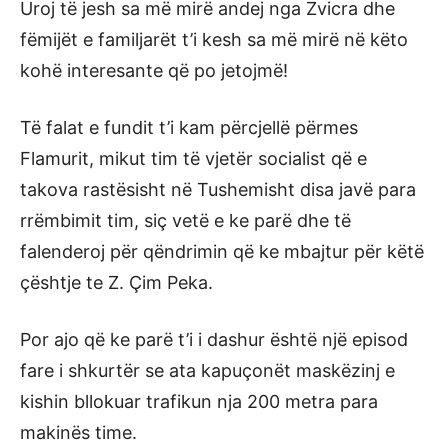
Uroj të jesh sa më mirë andej nga Zvicra dhe
fëmijët e familjarët t’i kesh sa më mirë në këto
kohë interesante që po jetojmë!
Të falat e fundit t’i kam përcjellë përmes
Flamurit, mikut tim të vjetër socialist që e
takova rastësisht në Tushemisht disa javë para
rrëmbimit tim, siç vetë e ke parë dhe të
falenderoj për qëndrimin që ke mbajtur për këtë
çështje te Z. Çim Peka.
Por ajo që ke parë t’i i dashur është një episod
fare i shkurtër se ata kapuçonët maskëzinj e
kishin bllokuar trafikun nja 200 metra para
makinës time.