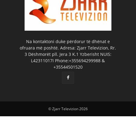
Na kontaktoni duke përdorur të dhënat e
ofruara më poshtë. Adresa: Zjarr Televizion, Rr.
3 Dëshmorët pll. Jera 3 K.1 Yzberisht NUIS:
L42311017I Phone:+355694299988 &
+35544501520
© Zjarr Televizion 2026