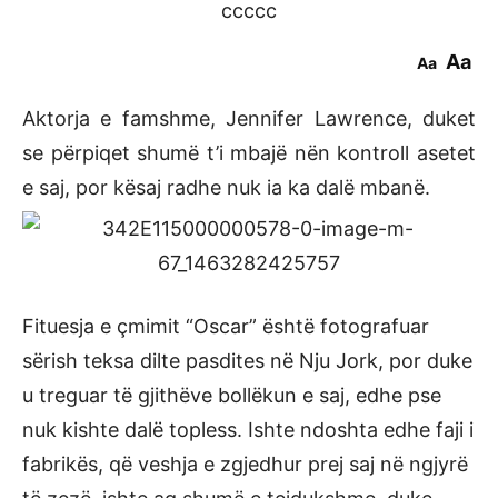
ccccc
Aa
Aa
Aktorja e famshme, Jennifer Lawrence, duket
se përpiqet shumë t’i mbajë nën kontroll asetet
e saj, por kësaj radhe nuk ia ka dalë mbanë.
Fituesja e çmimit “Oscar” është fotografuar
sërish teksa dilte pasdites në Nju Jork, por duke
u treguar të gjithëve bollëkun e saj, edhe pse
nuk kishte dalë topless. Ishte ndoshta edhe faji i
fabrikës, që veshja e zgjedhur prej saj në ngjyrë