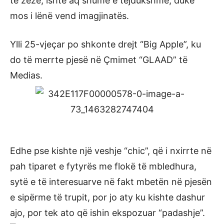
të zezë, ishte aq shumë e tejdukshme, duke
mos i lënë vend imagjinatës.
Ylli 25-vjeçar po shkonte drejt “Big Apple”, ku
do të merrte pjesë në Çmimet “GLAAD” të
Medias.
Edhe pse kishte një veshje “chic”, që i nxirrte në
pah tiparet e fytyrës me flokë të mbledhura,
sytë e të interesuarve në fakt mbetën në pjesën
e sipërme të trupit, por jo aty ku kishte dashur
ajo, por tek ato që ishin ekspozuar “padashje”.