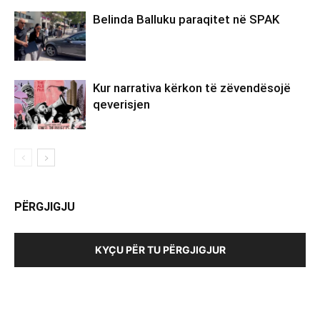
Belinda Balluku paraqitet në SPAK
Kur narrativa kërkon të zëvendësojë
qeverisjen
PËRGJIGJU
KYÇU PËR TU PËRGJIGJUR