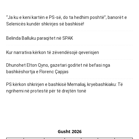
“Ja ku e keni kartën e PS-së, do ta hedhim poshtë”, banorët e
Selenicës kundër shkrirjes së bashkisë!
Belinda Balluku paraqitet në SPAK
Kur narrativa kërkon të zëvendësojë qeverisjen
Dhunohet Elton Qyno, gazetari goditet në befasi nga
bashkëshortja e Florenc Çapjas
PS kërkon shkrirjen e bashkisë Memaliaj, kryebashkiaku: Të
ngrihemi në protestë për të drejtën tonë
Gusht 2026