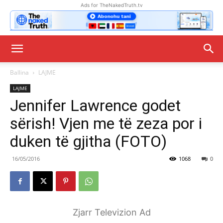
Ads for TheNakedTruth.tv
Ballina
LAJME
LAJME
Jennifer Lawrence godet
sërish! Vjen me të zeza por i
duken të gjitha (FOTO)
16/05/2016
1068
0
Zjarr Televizion Ad