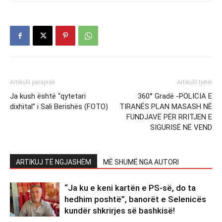
Artikulli paraprak
Artikulli tjetër
Ja kush është “qytetari
360° Gradë -POLICIA E
dixhital” i Sali Berishës (FOTO)
TIRANËS PLAN MASASH NË
FUNDJAVË PËR RRITJEN E
SIGURISË NË VEND
ARTIKUJ TË NGJASHËM
MË SHUMË NGA AUTORI
“Ja ku e keni kartën e PS-së, do ta
hedhim poshtë”, banorët e Selenicës
kundër shkrirjes së bashkisë!