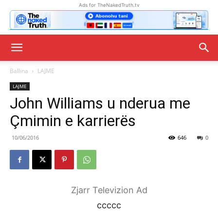
Ads for TheNakedTruth.tv
Ballina
LAJME
LAJME
John Williams u nderua me
Çmimin e karrierës
10/06/2016
646
0
Zjarr Televizion Ad
ccccc