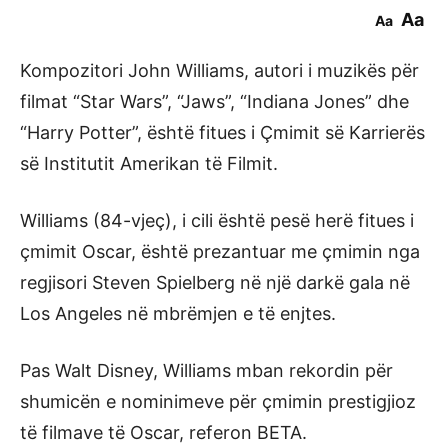
Aa
Aa
Kompozitori John Williams, autori i muzikës për
filmat “Star Wars”, “Jaws”, “Indiana Jones” dhe
“Harry Potter”, është fitues i Çmimit së Karrierës
së Institutit Amerikan të Filmit.
Williams (84-vjeç), i cili është pesë herë fitues i
çmimit Oscar, është prezantuar me çmimin nga
regjisori Steven Spielberg në një darkë gala në
Los Angeles në mbrëmjen e të enjtes.
Pas Walt Disney, Williams mban rekordin për
shumicën e nominimeve për çmimin prestigjioz
të filmave të Oscar, referon BETA.