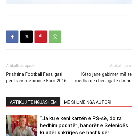
Artikulli paraprak
Artikulli tjetër
Prishtina Football Fest, gati
Këto janë gabimet më të
për transmetimin e Euro 2016
mëdha që i bëni gjatë dushit
ARTIKUJ TË NGJASHËM
MË SHUMË NGA AUTORI
“Ja ku e keni kartën e PS-së, do ta
hedhim poshtë”, banorët e Selenicës
kundër shkrirjes së bashkisë!