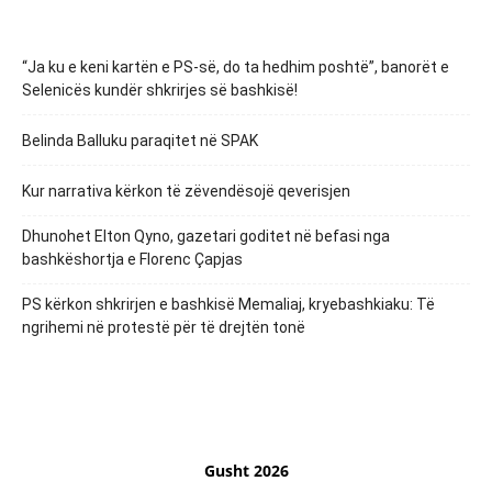
“Ja ku e keni kartën e PS-së, do ta hedhim poshtë”, banorët e
Selenicës kundër shkrirjes së bashkisë!
Belinda Balluku paraqitet në SPAK
Kur narrativa kërkon të zëvendësojë qeverisjen
Dhunohet Elton Qyno, gazetari goditet në befasi nga
bashkëshortja e Florenc Çapjas
PS kërkon shkrirjen e bashkisë Memaliaj, kryebashkiaku: Të
ngrihemi në protestë për të drejtën tonë
Gusht 2026