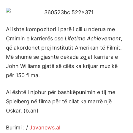
Ai ishte kompozitori i parë i cili u nderua me
Çmimin e karrierës ose
Lifetime Achievement
,
që akordohet prej Institutit Amerikan të Filmit.
Më shumë se gjashtë dekada zgjat karriera e
John Williams gjatë së cilës ka krijuar muzikë
për 150 filma.
Ai është i njohur për bashkëpunimin e tij me
Spielberg në filma për të cilat ka marrë një
Oskar. (b.an)
Burimi : /
Javanews.al