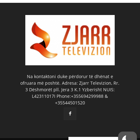
Na kontaktoni duke përdorur të dhënat e
ofruara më poshtë. Adresa: Zjarr Televizion, Rr.
3 Dëshmorët pll. Jera 3 K.1 Yzberisht NUIS:
L42311017I Phone:+355694299988 &
+35544501520