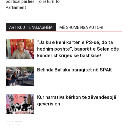
political parties: To return to
Parliament
ARTIKUJ TË NGJASHËM
MË SHUMË NGA AUTORI
“Ja ku e keni kartën e PS-së, do ta
hedhim poshtë”, banorët e Selenicës
kundër shkrirjes së bashkisë!
Belinda Balluku paraqitet në SPAK
Kur narrativa kërkon të zëvendësojë
qeverisjen