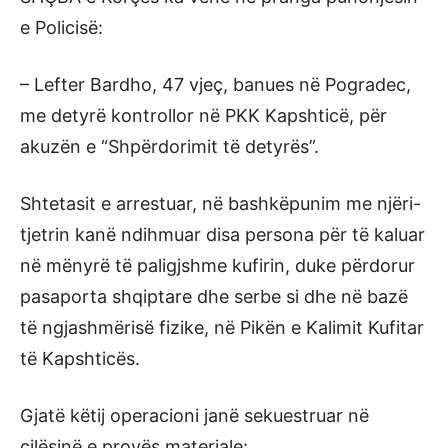
e Policisë:
– Lefter Bardho, 47 vjeç, banues në Pogradec,
me detyrë kontrollor në PKK Kapshticë, për
akuzën e “Shpërdorimit të detyrës”.
Shtetasit e arrestuar, në bashkëpunim me njëri-
tjetrin kanë ndihmuar disa persona për të kaluar
në mënyrë të paligjshme kufirin, duke përdorur
pasaporta shqiptare dhe serbe si dhe në bazë
të ngjashmërisë fizike, në Pikën e Kalimit Kufitar
të Kapshticës.
Gjatë këtij operacioni janë sekuestruar në
cilësinë e provës materiale: