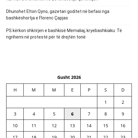
Dhunohet Elton Qyno, gazetari goditet në befasi nga
bashkëshortja e Florenc Çapjas
PS kërkon shkrirjen e bashkisë Memaliaj, kryebashkiaku: Të
ngrihemi në protestë për të drejtën tonë
Gusht 2026
H
M
M
E
P
S
D
1
2
3
4
5
6
7
8
9
10
11
12
13
14
15
16
17
18
19
20
21
22
23