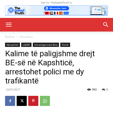
Ads for TheNakedTruth.tv
Ballina
Aktualitet
Aktualitet
LAJME
Uncategorized @sq
Vendi
Kalime të paligjshme drejt
BE-së në Kapshticë,
arrestohet polici me dy
trafikantë
22/01/2017
993
0