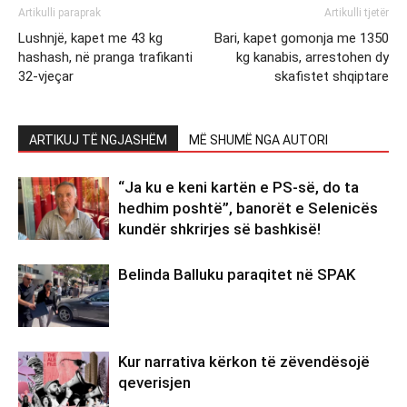
Artikulli paraprak
Artikulli tjetër
Lushnjë, kapet me 43 kg
Bari, kapet gomonja me 1350
hashash, në pranga trafikanti
kg kanabis, arrestohen dy
32-vjeçar
skafistet shqiptare
ARTIKUJ TË NGJASHËM
MË SHUMË NGA AUTORI
“Ja ku e keni kartën e PS-së, do ta
hedhim poshtë”, banorët e Selenicës
kundër shkrirjes së bashkisë!
Belinda Balluku paraqitet në SPAK
Kur narrativa kërkon të zëvendësojë
qeverisjen