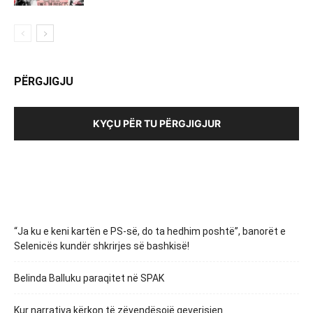
PËRGJIGJU
KYÇU PËR TU PËRGJIGJUR
“Ja ku e keni kartën e PS-së, do ta hedhim poshtë”, banorët e
Selenicës kundër shkrirjes së bashkisë!
Belinda Balluku paraqitet në SPAK
Kur narrativa kërkon të zëvendësojë qeverisjen