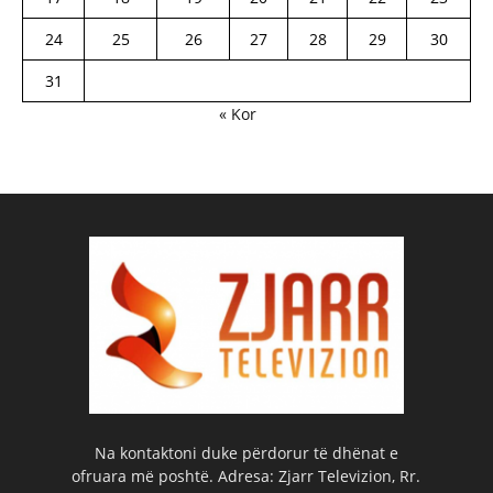
24
25
26
27
28
29
30
31
« Kor
Na kontaktoni duke përdorur të dhënat e
ofruara më poshtë. Adresa: Zjarr Televizion, Rr.