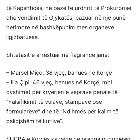
të Kapshticës, në bazë të urdhrit të Prokurorisë
dhe vendimit të Gjykatës, bazuar në një punë
hetimore në bashkëpunim mes organeve
ligjzbatuese.
Shtetasit e arrestuar në flagrancë janë:
– Marsel Miço, 38 vjeç, banues në Korçë
– Ilia Çipi, 46 vjeç, banues në Korçë, mbi
dyshimet për kryerjen e veprave penale të
“Falsifikimit të vulave, stampave ose
formularëve” dhe të “Ndihmës për kalim të
paligjshëm të kufijve”.
SHÇBA e Korçës ka vënë në pranga punonjësin