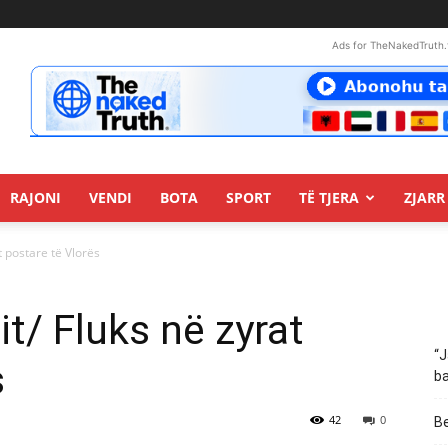
Ads for TheNakedTruth.
RAJONI
VENDI
BOTA
SPORT
TË TJERA
ZJARR 
at postare të Vlorës
it/ Fluks në zyrat
“J
s
ba
42
0
Be