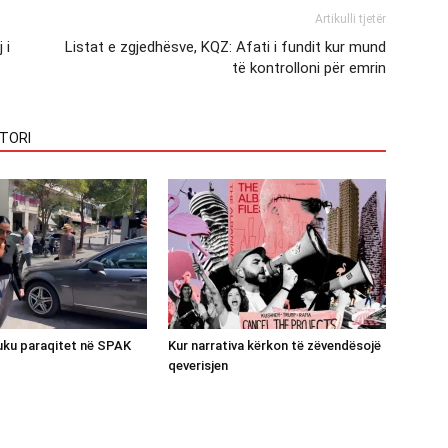
Artikulli tjetër
 i
Listat e zgjedhësve, KQZ: Afati i fundit kur mund
të kontrolloni për emrin
TORI
luku paraqitet në SPAK
Kur narrativa kërkon të zëvendësojë
qeverisjen