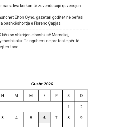
r narrativa kërkon të zëvendësojë qeverisjen
unohet Elton Qyno, gazetari goditet në befasi
a bashkëshortja e Florenc Çapjas
 kërkon shkrirjen e bashkisë Memaliaj,
yebashkiaku: Të ngrihemi në protestë për të
ejtën tonë
Gusht 2026
H
M
M
E
P
S
D
1
2
3
4
5
6
7
8
9