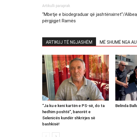
Artikulli paraprak
“Mbetje e biodegraduar që jashtënxirret”/Alibeaj
përgjigjet Ramës
ARTIKUJ TË NGJASHËM
MË SHUMË NGA AU
“Ja ku e keni kartën e PS-së, do ta
Belinda Bal
hedhim poshtë”, banorët e
Selenicës kundër shkrirjes së
bashkisë!