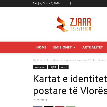
E enjte, Gusht 6, 2026
Zjarr.tv
HOME
EMISIONET
AKTUALITET
Ballina
Aktualitet
Kartat e identitetit/ Fluks në zyr
Aktualitet
LAJME
Vendi
Kartat e identitet
postare të Vlorë
11/01/2019