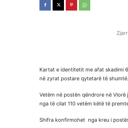
Zjar
Kartat e identitetit me afat skadimi 
në zyrat postare qytetarë të shumtë
Vetëm në postën qëndrore në Vlorë j
nga të cilat 110 vetëm këtë të premt
Shifra konfirmohet nga kreu i postës s