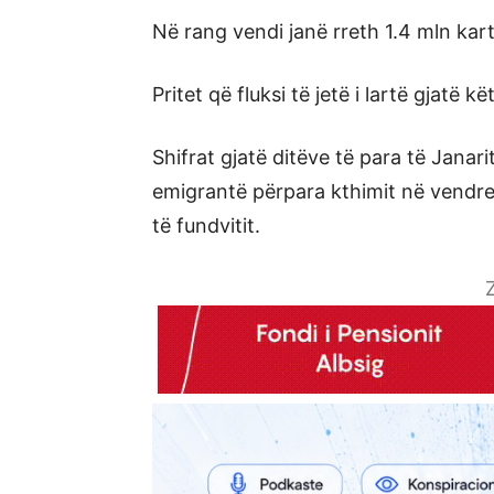
Në rang vendi janë rreth 1.4 mln karta
Pritet që fluksi të jetë i lartë gjatë 
Shifrat gjatë ditëve të para të Janar
emigrantë përpara kthimit në vendr
të fundvitit.
Z