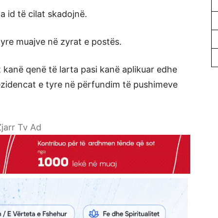
 id të cilat skadojnë.
këtyre muajve në zyrat e postës.
it kanë qenë të larta pasi kanë aplikuar edhe
ezidencat e tyre në përfundim të pushimeve
jarr Tv Ad