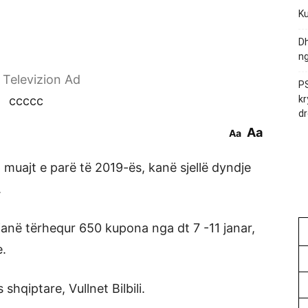
Ku
Dh
ng
r Televizion Ad
PS
ccccc
kr
dr
Aa
Aa
6 muajt e parë të 2019-ës, kanë sjellë dyndje
.
anë tërhequr 650 kupona nga dt 7 -11 janar,
e.
hqiptare, Vullnet Bilbili.