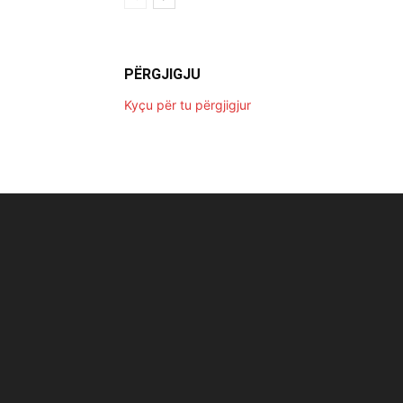
PËRGJIGJU
Kyçu për tu përgjigjur