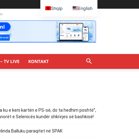
Shqip
English
tv
– TV LIVE
KONTAKT
a ku e keni kartën e PS-së, do ta hedhim poshtë”,
norët e Selenicës kundër shkrirjes së bashkisë!
linda Balluku paraqitet në SPAK