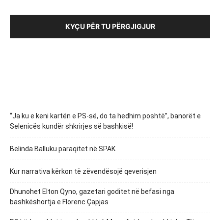
KYÇU PËR TU PËRGJIGJUR
“Ja ku e keni kartën e PS-së, do ta hedhim poshtë”, banorët e
Selenicës kundër shkrirjes së bashkisë!
Belinda Balluku paraqitet në SPAK
Kur narrativa kërkon të zëvendësojë qeverisjen
Dhunohet Elton Qyno, gazetari goditet në befasi nga
bashkëshortja e Florenc Çapjas