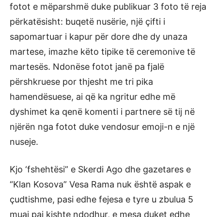
fotot e mëparshmë duke publikuar 3 foto të reja
përkatësisht: buqetë nusërie, një çifti i
sapomartuar i kapur për dore dhe dy unaza
martese, imazhe këto tipike të ceremonive të
martesës. Ndonëse fotot janë pa fjalë
përshkruese por thjesht me tri pika
hamendësuese, ai që ka ngritur edhe më
dyshimet ka qenë komenti i partnere së tij në
njërën nga fotot duke vendosur emoji-n e një
nuseje.
Kjo ‘fshehtësi” e Skerdi Ago dhe gazetares e
“Klan Kosova” Vesa Rama nuk është aspak e
çudtishme, pasi edhe fejesa e tyre u zbulua 5
muaj pai kishte ndodhur, e mesa duket edhe