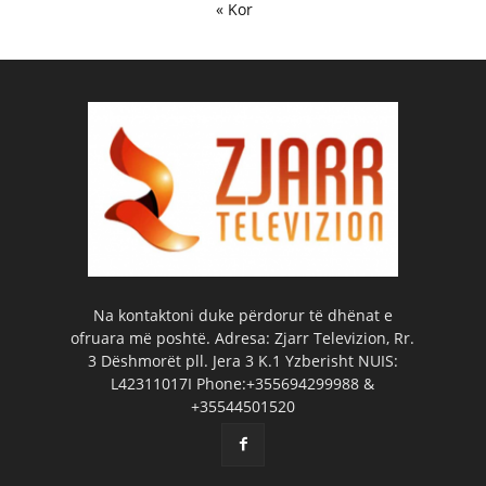
« Kor
Na kontaktoni duke përdorur të dhënat e
ofruara më poshtë. Adresa: Zjarr Televizion, Rr.
3 Dëshmorët pll. Jera 3 K.1 Yzberisht NUIS:
L42311017I Phone:+355694299988 &
+35544501520