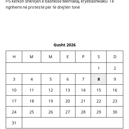
PS kërkon shkrirjen e bashkisë Memaliaj, kryebashkiaku: Të
ngrihemi në protestë për të drejtën tonë
Gusht 2026
H
M
M
E
P
S
D
1
2
3
4
5
6
7
8
9
10
11
12
13
14
15
16
17
18
19
20
21
22
23
24
25
26
27
28
29
30
31