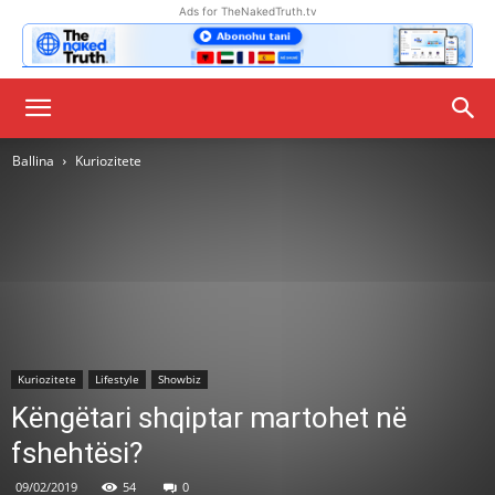
Ads for TheNakedTruth.tv
Ballina
Kuriozitete
Kuriozitete
Lifestyle
Showbiz
Këngëtari shqiptar martohet në
fshehtësi?
09/02/2019
54
0