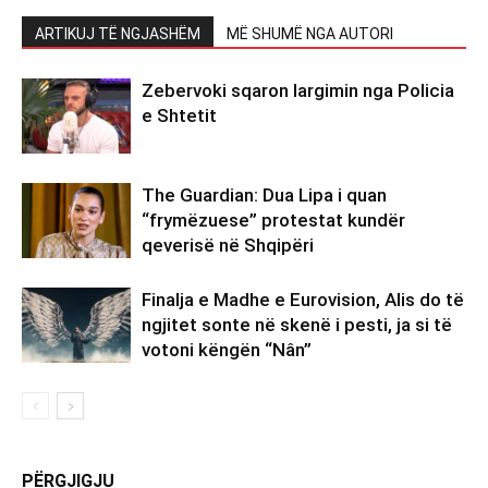
ARTIKUJ TË NGJASHËM
MË SHUMË NGA AUTORI
Zebervoki sqaron largimin nga Policia
e Shtetit
The Guardian: Dua Lipa i quan
“frymëzuese” protestat kundër
qeverisë në Shqipëri
Finalja e Madhe e Eurovision, Alis do të
ngjitet sonte në skenë i pesti, ja si të
votoni këngën “Nân”
PËRGJIGJU