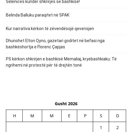
Selenicës kundër shkrirjes së bashkisë!
Belinda Balluku paraqitet në SPAK
Kur narrativa kërkon të zëvendësojë qeverisjen
Dhunohet Elton Qyno, gazetari goditet në befasi nga
bashkëshortja e Florenc Çapjas
PS kërkon shkrirjen e bashkisë Memaliaj, kryebashkiaku: Të
ngrihemi në protestë për të drejtën tonë
Gusht 2026
H
M
M
E
P
S
D
1
2