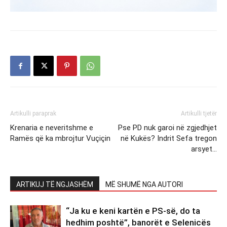
Artikulli paraprak
Artikulli tjetër
Krenaria e neveritshme e
Pse PD nuk garoi në zgjedhjet
Ramës që ka mbrojtur Vuçiçin
në Kukës? Indrit Sefa tregon
arsyet…
ARTIKUJ TË NGJASHËM
MË SHUMË NGA AUTORI
“Ja ku e keni kartën e PS-së, do ta
hedhim poshtë”, banorët e Selenicës