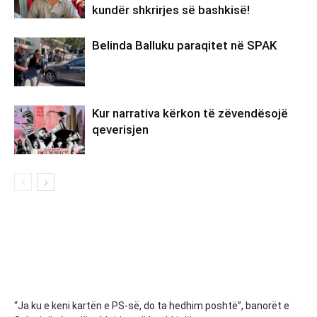
kundër shkrirjes së bashkisë!
Belinda Balluku paraqitet në SPAK
Kur narrativa kërkon të zëvendësojë
qeverisjen
“Ja ku e keni kartën e PS-së, do ta hedhim poshtë”, banorët e