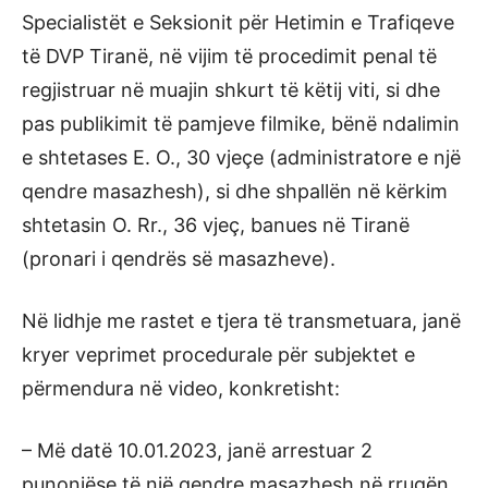
Specialistët e Seksionit për Hetimin e Trafiqeve
të DVP Tiranë, në vijim të procedimit penal të
regjistruar në muajin shkurt të këtij viti, si dhe
pas publikimit të pamjeve filmike, bënë ndalimin
e shtetases E. O., 30 vjeçe (administratore e një
qendre masazhesh), si dhe shpallën në kërkim
shtetasin O. Rr., 36 vjeç, banues në Tiranë
(pronari i qendrës së masazheve).
Në lidhje me rastet e tjera të transmetuara, janë
kryer veprimet procedurale për subjektet e
përmendura në video, konkretisht:
– Më datë 10.01.2023, janë arrestuar 2
punonjëse të një qendre masazhesh në rrugën