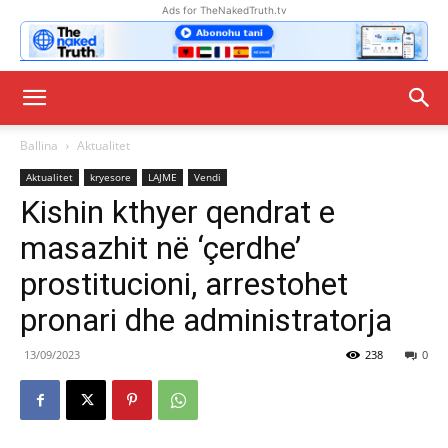
Ads for TheNakedTruth.tv
Ballina
Aktualitet
Aktualitet
kryesore
LAJME
Vendi
Kishin kthyer qendrat e
masazhit në ‘çerdhe’
prostitucioni, arrestohet
pronari dhe administratorja
13/09/2023
238
0