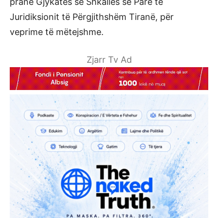
pranë Gjykatës së Shkallës së Parë të
Juridiksionit të Përgjithshëm Tiranë, për
veprime të mëtejshme.
Zjarr Tv Ad