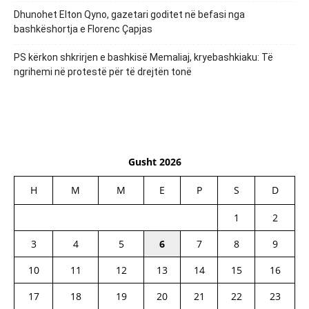
Dhunohet Elton Qyno, gazetari goditet në befasi nga
bashkëshortja e Florenc Çapjas
PS kërkon shkrirjen e bashkisë Memaliaj, kryebashkiaku: Të
ngrihemi në protestë për të drejtën tonë
Gusht 2026
H
M
M
E
P
S
D
1
2
3
4
5
6
7
8
9
10
11
12
13
14
15
16
17
18
19
20
21
22
23