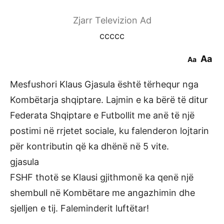
Zjarr Televizion Ad
ccccc
Aa
Aa
Mesfushori Klaus Gjasula është tërhequr nga
Kombëtarja shqiptare. Lajmin e ka bërë të ditur
Federata Shqiptare e Futbollit me anë të një
postimi në rrjetet sociale, ku falenderon lojtarin
për kontributin që ka dhënë në 5 vite.
gjasula
FSHF thotë se Klausi gjithmonë ka qenë një
shembull në Kombëtare me angazhimin dhe
sjelljen e tij. Faleminderit luftëtar!