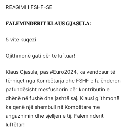
REAGIMI I FSHF-SE
𝐅𝐀𝐋𝐄𝐌𝐈𝐍𝐃𝐄𝐑𝐈𝐓 𝐊𝐋𝐀𝐔𝐒 𝐆𝐉𝐀𝐒𝐔𝐋𝐀:
5 vite kuqezi
Gjithmonë gati për të luftuar!
Klaus Gjasula, pas #Euro2024, ka vendosur të
tërhiqet nga Kombëtarja dhe FSHF e falënderon
pafundësisht mesfushorin për kontributin e
dhënë në fushë dhe jashtë saj. Klausi gjithmonë
ka qenë një shembull në Kombëtare me
angazhimin dhe sjelljen e tij. Faleminderit
luftëtar!