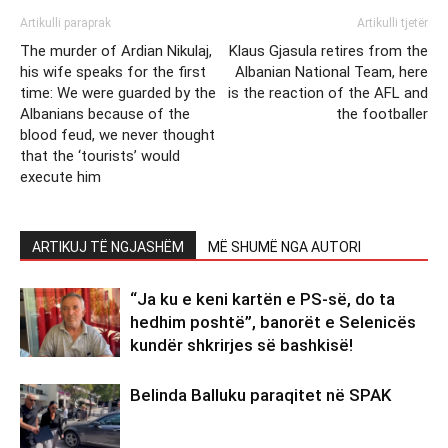
Artikulli paraprak
Artikulli tjetër
The murder of Ardian Nikulaj,
Klaus Gjasula retires from the
his wife speaks for the first
Albanian National Team, here
time: We were guarded by the
is the reaction of the AFL and
Albanians because of the
the footballer
blood feud, we never thought
that the ‘tourists’ would
execute him
ARTIKUJ TË NGJASHËM
MË SHUMË NGA AUTORI
“Ja ku e keni kartën e PS-së, do ta
hedhim poshtë”, banorët e Selenicës
kundër shkrirjes së bashkisë!
Belinda Balluku paraqitet në SPAK