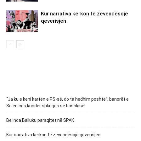
Kur narrativa kërkon të zëvendësojë
qeverisjen
“Ja ku e keni kartën e PS-së, do ta hedhim poshtë”, banorët e
Selenicës kundër shkrirjes së bashkisë!
Belinda Balluku paraqitet në SPAK
Kur narrativa kërkon të zëvendësojë qeverisjen