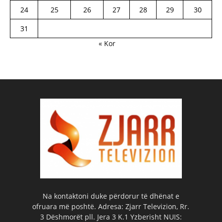
24
25
26
27
28
29
30
31
« Kor
Na kontaktoni duke përdorur të dhënat e
ofruara më poshtë. Adresa: Zjarr Televizion, Rr.
3 Dëshmorët pll. Jera 3 K.1 Yzberisht NUIS: