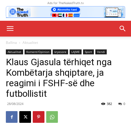
Ads for TheNakedTruth.tv
Ballina
Aktualitet
Aktualitet
Koment/Opinion
kryesore
LAJME
Sport
Vendi
Klaus Gjasula tërhiqet nga
Kombëtarja shqiptare, ja
reagimi i FSHF-së dhe
futbollistit
28/08/2024
382
0