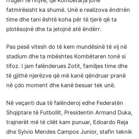
rrugën të rinjve, që Kombëtarja jonë
fatmirësisht ka shumë. Unë e realizova ëndrrën
time dhe tani është koha për të tjerë që ta
plotësojnë dhe ta jetojnë atë ëndërr.
Pas pesë vitesh do të kem mundësinë të vij në
stadium dhe ta mbështes Kombëtaren tonë si
tifoz. I jam falënderues Zotit, familjes time dhe
të gjithë njerëzve që më kanë qëndruar pranë
në çdo moment dhe kanë besuar tek unë.
Në veçanti dua të falënderoj edhe Federatën
Shqiptare të Futbollit, Presidentin Armand Duka,
trajnerët më të cilët kam punuar, Edoardo Reja
dhe Sylvio Mendes Campos Junior, stafin teknik