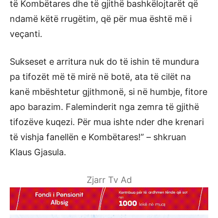
të Kombëtares dhe të gjithë bashkëlojtarët që
ndamë këtë rrugëtim, që për mua është më i
veçanti.
Sukseset e arritura nuk do të ishin të mundura
pa tifozët më të mirë në botë, ata të cilët na
kanë mbështetur gjithmonë, si në humbje, fitore
apo barazim. Faleminderit nga zemra të gjithë
tifozëve kuqezi. Për mua ishte nder dhe krenari
të vishja fanellën e Kombëtares!” – shkruan
Klaus Gjasula.
Zjarr Tv Ad