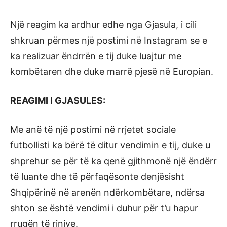
Një reagim ka ardhur edhe nga Gjasula, i cili
shkruan përmes një postimi në Instagram se e
ka realizuar ëndrrën e tij duke luajtur me
kombëtaren dhe duke marrë pjesë në Europian.
REAGIMI I GJASULES:
Me anë të një postimi në rrjetet sociale
futbollisti ka bërë të ditur vendimin e tij, duke u
shprehur se për të ka qenë gjithmonë një ëndërr
të luante dhe të përfaqësonte denjësisht
Shqipërinë në arenën ndërkombëtare, ndërsa
shton se është vendimi i duhur për t’u hapur
rrugën të rinjve.