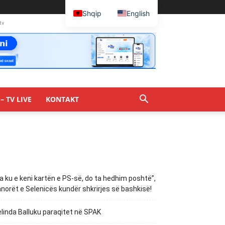
Shqip
English
tv
– TV LIVE
KONTAKT
a ku e keni kartën e PS-së, do ta hedhim poshtë”,
norët e Selenicës kundër shkrirjes së bashkisë!
linda Balluku paraqitet në SPAK