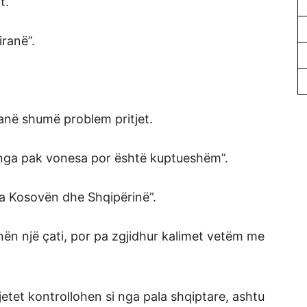
t.
iranë”.
anë shumë problem pritjet.
 nga pak vonesa por është kuptueshëm”.
a Kosovën dhe Shqipërinë”.
nën një çati, por pa zgjidhur kalimet vetëm me
jetet kontrollohen si nga pala shqiptare, ashtu