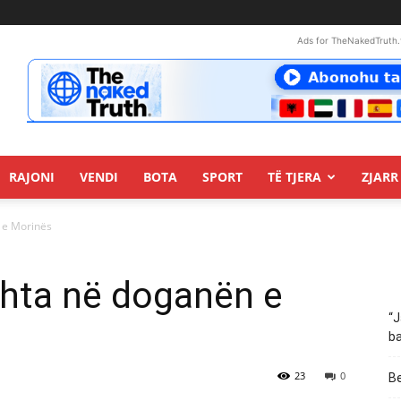
Ads for TheNakedTruth.
RAJONI
VENDI
BOTA
SPORT
TË TJERA
ZJARR 
n e Morinës
ishta në doganën e
“J
ba
23
0
Be