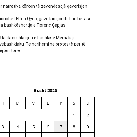
r narrativa kërkon të zëvendësojë qeverisjen
unohet Elton Qyno, gazetari goditet në befasi
a bashkëshortja e Florenc Çapjas
 kërkon shkrirjen e bashkisë Memaliaj,
yebashkiaku: Të ngrihemi në protestë për të
ejtën tonë
Gusht 2026
H
M
M
E
P
S
D
1
2
3
4
5
6
7
8
9