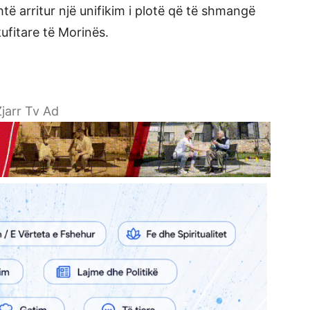
ë arritur një unifikim i plotë që të shmangë
fitare të Morinës.
jarr Tv Ad