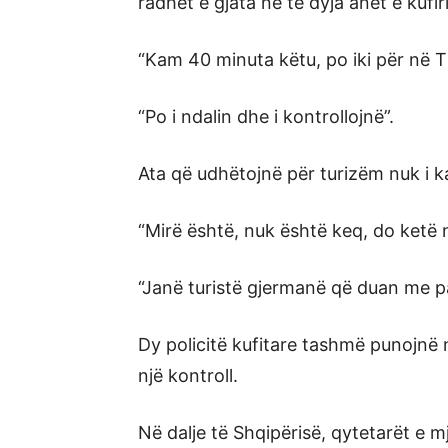
radhët e gjata në të dyja anët e kufiri
“Kam 40 minuta këtu, po iki për në T
“Po i ndalin dhe i kontrollojnë”.
Ata që udhëtojnë për turizëm nuk i k
“Mirë është, nuk është keq, do ketë
“Janë turistë gjermanë që duan me p
Dy policitë kufitare tashmë punojnë 
një kontroll.
Në dalje të Shqipërisë, qytetarët e m