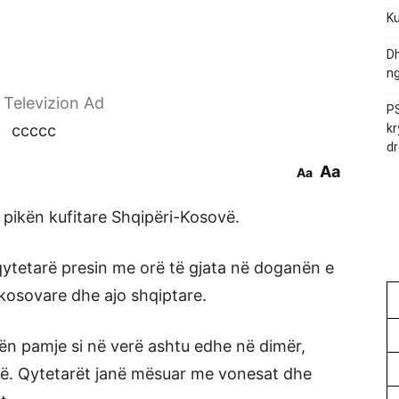
Ku
Dh
ng
r Televizion Ad
PS
ccccc
kr
dr
Aa
Aa
 pikën kufitare Shqipëri-Kosovë.
qytetarë presin me orë të gjata në doganën e
kosovare dhe ajo shqiptare.
tën pamje si në verë ashtu edhe në dimër,
erë. Qytetarët janë mësuar me vonesat dhe