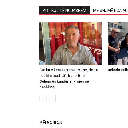
ARTIKUJ TË NGJASHËM
MË SHUMË NGA AU
“Ja ku e keni kartën e PS-së, do ta
Belinda Bal
hedhim poshtë”, banorët e
Selenicës kundër shkrirjes së
bashkisë!
PËRGJIGJU