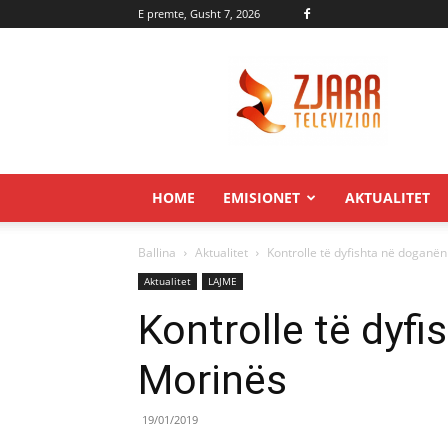
E premte, Gusht 7, 2026
Zjarr.tv
HOME
EMISIONET
AKTUALITET
Ballina
Aktualitet
Kontrolle të dyfishta në doganë
Aktualitet
LAJME
Kontrolle të dyf
Morinës
19/01/2019