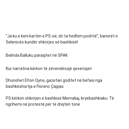
“Ja ku e keni kartën e PS-së, do ta hedhim poshtë”, banorët e
Selenicës kundër shkrirjes së bashkisë!
Belinda Balluku paraqitet në SPAK
Kur narrativa kërkon të zëvendësojë qeverisjen
Dhunohet Elton Qyno, gazetari goditet në befasi nga
bashkëshortja e Florenc Çapjas
PS kërkon shkrirjen e bashkisë Memaliaj, kryebashkiaku: Të
ngrihemi në protestë për të drejtën tonë