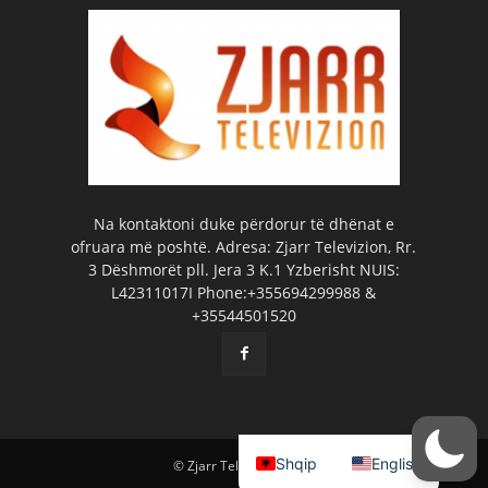
Na kontaktoni duke përdorur të dhënat e
ofruara më poshtë. Adresa: Zjarr Televizion, Rr.
3 Dëshmorët pll. Jera 3 K.1 Yzberisht NUIS:
L42311017I Phone:+355694299988 &
+35544501520
Shqip
English
© Zjarr Televizion 2026