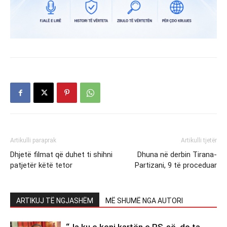
Artikulli paraprak
Artikulli tjetër
Dhjetë filmat që duhet ti shihni
Dhuna në derbin Tirana-
patjetër këtë tetor
Partizani, 9 të proceduar
ARTIKUJ TË NGJASHËM
MË SHUMË NGA AUTORI
“Ja ku e keni kartën e PS-së, do ta