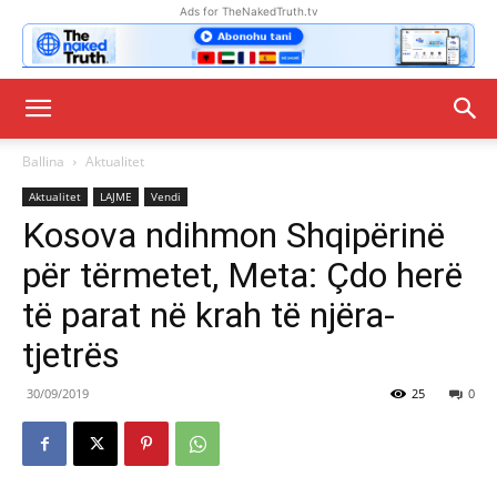
Ads for TheNakedTruth.tv
Ballina
Aktualitet
Aktualitet
LAJME
Vendi
Kosova ndihmon Shqipërinë
për tërmetet, Meta: Çdo herë
të parat në krah të njëra-
tjetrës
30/09/2019
25
0