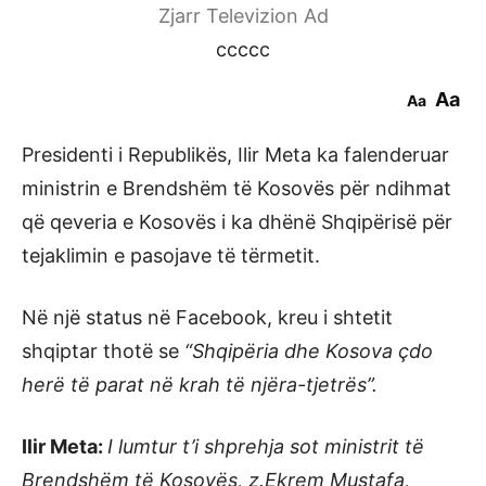
Zjarr Televizion Ad
ccccc
Aa
Aa
Presidenti i Republikës, Ilir Meta ka falenderuar
ministrin e Brendshëm të Kosovës për ndihmat
që qeveria e Kosovës i ka dhënë Shqipërisë për
tejaklimin e pasojave të tërmetit.
Në një status në Facebook, kreu i shtetit
shqiptar thotë se
“Shqipëria dhe Kosova çdo
herë të parat në krah të njëra-tjetrës”.
Ilir Meta:
I lumtur t’i shprehja sot ministrit të
Brendshëm të Kosovës, z.Ekrem Mustafa,