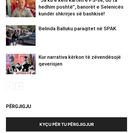
hedhim poshtë”, banorët e Selenicës
kundër shkrirjes së bashkisë!
Belinda Balluku paraqitet në SPAK
Kur narrativa kërkon të zëvendësojë
qeverisjen
PËRGJIGJU
KYÇU PËR TU PËRGJIGJUR